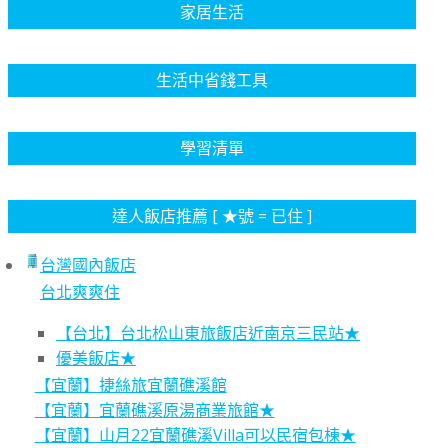
家居生活
生活中省錢工具
學習清單
達人飯店推薦 [ ★號 = 已住 ]
台灣國內飯店
台北爽爽住
【台北】台北松山東旅飯店近南京三民站★
優美飯店★
【宜蘭】捷絲旅宜蘭礁溪館
【宜蘭】宜蘭礁溪原湯商業旅館★
【宜蘭】山月22宜蘭礁溪Villa可以民宿包棟★