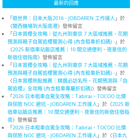
最新的回應
「
遊世界：日本大阪2016 - JOBDAREN 工作達人
」於
〈
關西機場到大阪南港
〉發佈留言
「
日本賞櫻全攻略｜從九州到東京 7 大區域推薦、花期
預測與親子自駕追櫻實測心得 (內含租車折扣碼) -
」於
〈
2025 新宿車站飯店推薦｜10 間交通便利、夜景佳的
新宿住宿指南
〉發佈留言
「
日本賞櫻全攻略｜從九州到東京 7 大區域推薦、花期
預測與親子自駕追櫻實測心得 (內含租車折扣碼) -
」於
〈
日本賞櫻熱點推薦｜精選必訪名所、花期預測與「自
駕追櫻」全攻略 (內含租車專屬折扣碼)
〉發佈留言
「
2026 日本租車自駕全攻略：Tabirai、TOCOO 比價
與保險 NOC 避坑 - JOBDAREN 工作達人
」於〈
2025 新
宿車站飯店推薦｜10 間交通便利、夜景佳的新宿住宿指
南
〉發佈留言
「
2026 日本租車自駕全攻略：Tabirai、TOCOO 比價
與保險 NOC 避坑 - JOBDAREN 工作達人
」於〈
日本九