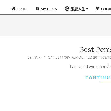
HOME
MY BLOG
旅遊人生
COD
Primary
Navigation
Menu
Best Peni
2011-
BY:
ㄚ琪
ON:
2011/08/16
,MODIFIED:
2011/08/1
08-
Last year I wrote a rev
16
CONTINU