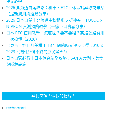
停靠心得
2026 北海道自駕攻略：租車、ETC、休息站與必訪景點
（最新費用與經驗分享）
2026 日本自駕｜北海道中秋租車 5 折神券！TOCOO x
NIPPON 實測預約教學（一家五口實戰分享）
日本 ETC 使用教學｜怎麼租？要不要租？高速公路費用
一次搞懂（2026）
【東京上野】阿美橫丁 13 年間的時光漫步：從 2010 到
2023，找回那份不變的庶民煙火氣
日本自駕必看｜日本休息站全攻略：SA/PA 差別、美食
與隱藏設施
與我交誼！做我的粉絲！
technorati