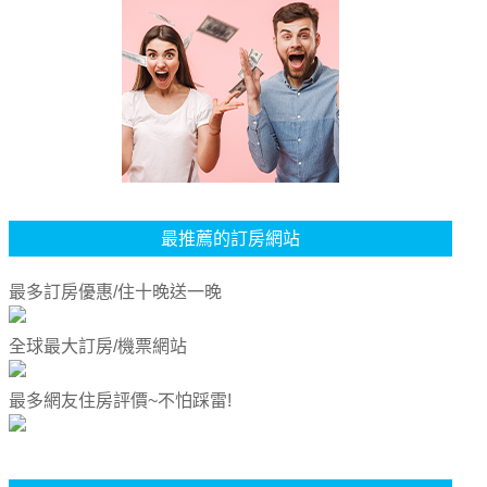
最推薦的訂房網站
最多訂房優惠/住十晚送一晚
全球最大訂房/機票網站
最多網友住房評價~不怕踩雷!