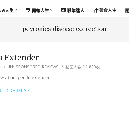
美食人生
ING人生
開箱人生
職業達人
peyronies disease correction
s Extender
6
IN:
SPONSORED REVIEWS
點閱人數：1,880次
iew about penile extender.
E READING