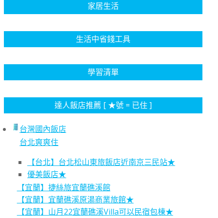
家居生活
生活中省錢工具
學習清單
達人飯店推薦 [ ★號 = 已住 ]
台灣國內飯店
台北爽爽住
【台北】台北松山東旅飯店近南京三民站★
優美飯店★
【宜蘭】捷絲旅宜蘭礁溪館
【宜蘭】宜蘭礁溪原湯商業旅館★
【宜蘭】山月22宜蘭礁溪Villa可以民宿包棟★