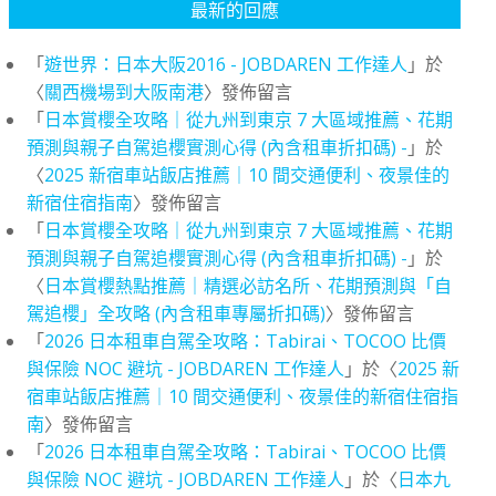
最新的回應
「
遊世界：日本大阪2016 - JOBDAREN 工作達人
」於
〈
關西機場到大阪南港
〉發佈留言
「
日本賞櫻全攻略｜從九州到東京 7 大區域推薦、花期
預測與親子自駕追櫻實測心得 (內含租車折扣碼) -
」於
〈
2025 新宿車站飯店推薦｜10 間交通便利、夜景佳的
新宿住宿指南
〉發佈留言
「
日本賞櫻全攻略｜從九州到東京 7 大區域推薦、花期
預測與親子自駕追櫻實測心得 (內含租車折扣碼) -
」於
〈
日本賞櫻熱點推薦｜精選必訪名所、花期預測與「自
駕追櫻」全攻略 (內含租車專屬折扣碼)
〉發佈留言
「
2026 日本租車自駕全攻略：Tabirai、TOCOO 比價
與保險 NOC 避坑 - JOBDAREN 工作達人
」於〈
2025 新
宿車站飯店推薦｜10 間交通便利、夜景佳的新宿住宿指
南
〉發佈留言
「
2026 日本租車自駕全攻略：Tabirai、TOCOO 比價
與保險 NOC 避坑 - JOBDAREN 工作達人
」於〈
日本九