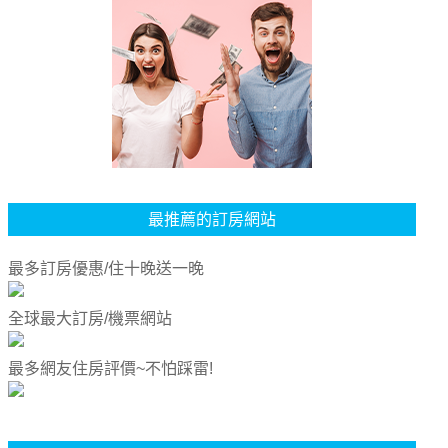
最推薦的訂房網站
最多訂房優惠/住十晚送一晚
全球最大訂房/機票網站
最多網友住房評價~不怕踩雷!