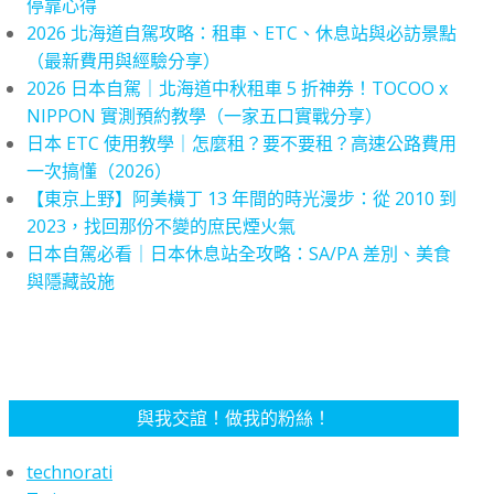
停靠心得
2026 北海道自駕攻略：租車、ETC、休息站與必訪景點
（最新費用與經驗分享）
2026 日本自駕｜北海道中秋租車 5 折神券！TOCOO x
NIPPON 實測預約教學（一家五口實戰分享）
日本 ETC 使用教學｜怎麼租？要不要租？高速公路費用
一次搞懂（2026）
【東京上野】阿美橫丁 13 年間的時光漫步：從 2010 到
2023，找回那份不變的庶民煙火氣
日本自駕必看｜日本休息站全攻略：SA/PA 差別、美食
與隱藏設施
與我交誼！做我的粉絲！
technorati