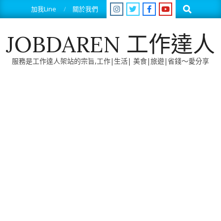
Skip
Search
加我Line
關於我們
to
content
JOBDAREN 工作達人
服務是工作達人架站的宗旨,工作|生活| 美食|旅遊|省錢～愛分享
Primary
Navigation
Menu