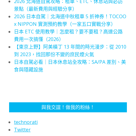
2026 北海道自駕攻略：租車、ETC、休息站與必訪
景點（最新費用與經驗分享）
2026 日本自駕｜北海道中秋租車 5 折神券！TOCOO
x NIPPON 實測預約教學（一家五口實戰分享）
日本 ETC 使用教學｜怎麼租？要不要租？高速公路
費用一次搞懂（2026）
【東京上野】阿美橫丁 13 年間的時光漫步：從 2010
到 2023，找回那份不變的庶民煙火氣
日本自駕必看｜日本休息站全攻略：SA/PA 差別、美
食與隱藏設施
與我交誼！做我的粉絲！
technorati
Twitter