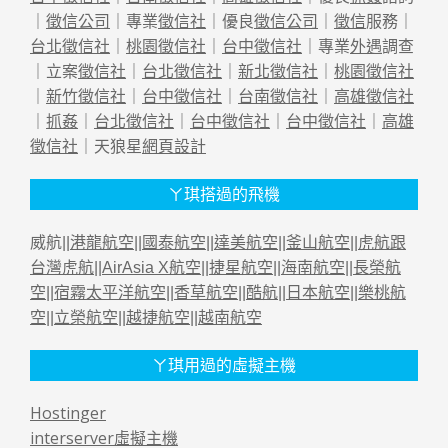
｜
徵信公司
｜專業
徵信社
｜優良
徵信公司
｜
徵信
服務｜
台北徵信社
｜
桃園徵信社
｜
台中徵信社
｜專業
外遇
調查
｜立案
徵信社
｜
台北徵信社
｜
新北徵信社
｜
桃園徵信社
｜
新竹徵信社
｜
台中徵信社
｜
台南徵信社
｜
高雄徵信社
｜
抓姦
｜
台北徵信社
｜
台中徵信社
｜
台中徵信社
｜
高雄
徵信社
｜天狼星
網頁設計
ㄚ琪搭過的飛機
威航||
港龍航空
||
國泰航空
||
達美航空
||
釜山航空
||
虎航跟
台灣虎航
||
AirAsia X航空
||
捷星航空
||
海南航空
||
長榮航
空
||
宿霧太平洋航空
||
香草航空
||
酷航
||
日本航空
||
樂桃航
空
||
立榮航空
||
越捷航空
||
越南航空
ㄚ琪用過的虛擬主機
Hostinger
interserver虛擬主機