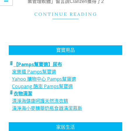
案管理軟體」留言說Clarizen獲得了2
CONTINUE READING
寶寶用品
【Pamps幫寶適】尿布
家樂福 Pamps幫寶適
Yahoo 購物中心 Pamps幫寶適
Coupang 酷澎 Pamps幫寶適
衣物清潔
清淨海健康呵護天然洗衣精
清淨海小麥精華奶瓶食器清潔慕斯
家居生活