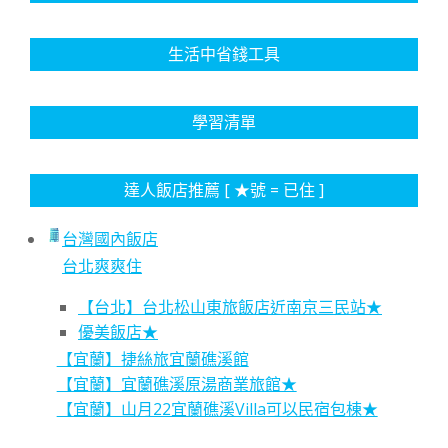
生活中省錢工具
學習清單
達人飯店推薦 [ ★號 = 已住 ]
台灣國內飯店
台北爽爽住
【台北】台北松山東旅飯店近南京三民站★
優美飯店★
【宜蘭】捷絲旅宜蘭礁溪館
【宜蘭】宜蘭礁溪原湯商業旅館★
【宜蘭】山月22宜蘭礁溪Villa可以民宿包棟★