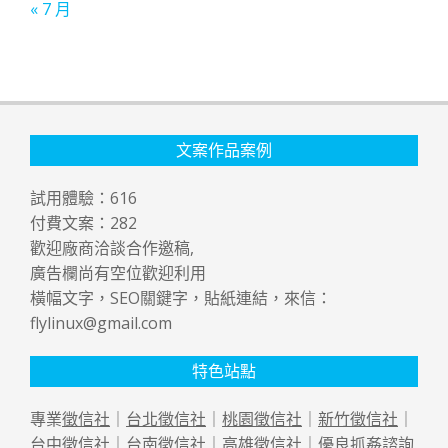
« 7 月
文案作品案例
試用體驗：
616
付費文案：
282
歡迎廠商洽談合作邀稿,
廣告欄尚有空位歡迎利用
橫幅文字，SEO關鍵字，貼紙連結，來信：
flylinux@gmail.com
特色站點
專業
徵信社
｜
台北徵信社
｜
桃園徵信社
｜
新竹徵信社
｜
台中徵信社
｜
台南徵信社
｜
高雄徵信社
｜優良
抓姦
諮詢