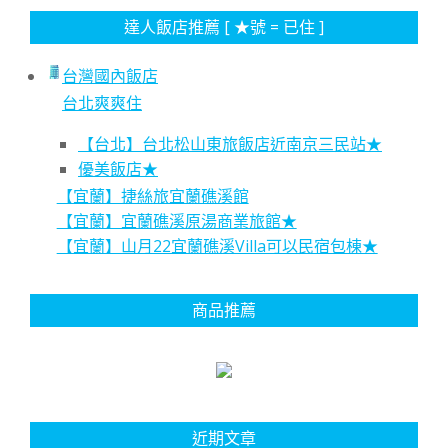
達人飯店推薦 [ ★號 = 已住 ]
台灣國內飯店
台北爽爽住
【台北】台北松山東旅飯店近南京三民站★
優美飯店★
【宜蘭】捷絲旅宜蘭礁溪館
【宜蘭】宜蘭礁溪原湯商業旅館★
【宜蘭】山月22宜蘭礁溪Villa可以民宿包棟★
商品推薦
近期文章