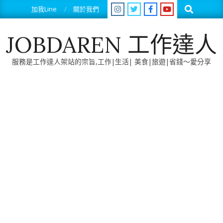
Skip
Search
加我Line
關於我們
to
content
JOBDAREN 工作達人
服務是工作達人架站的宗旨,工作|生活| 美食|旅遊|省錢～愛分享
Primary
Navigation
Menu