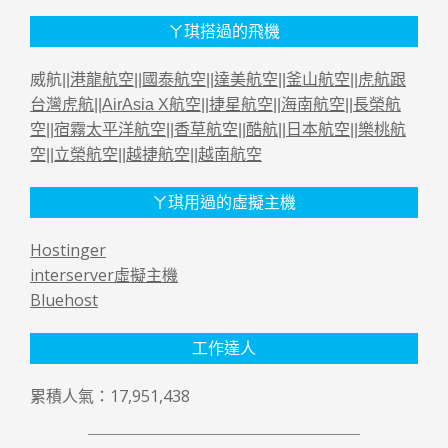
ㄚ琪搭過的飛機
威航||
港龍航空
||
國泰航空
||
達美航空
||
釜山航空
||
虎航跟
台灣虎航
||
AirAsia X航空
||
捷星航空
||
海南航空
||
長榮航
空
||
宿霧太平洋航空
||
香草航空
||
酷航
||
日本航空
||
樂桃航
空
||
立榮航空
||
越捷航空
||
越南航空
ㄚ琪用過的虛擬主機
Hostinger
interserver虛擬主機
Bluehost
工作達人
累積人氣：17,951,438