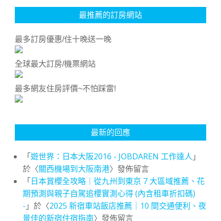
最推薦的訂房網站
最多訂房優惠/住十晚送一晚
全球最大訂房/機票網站
最多網友住房評價~不怕踩雷!
最新的回應
「
遊世界：日本大阪2016 - JOBDAREN 工作達人
」
於〈
關西機場到大阪南港
〉發佈留言
「
日本賞櫻全攻略｜從九州到東京 7 大區域推薦、花
期預測與親子自駕追櫻實測心得 (內含租車折扣碼)
-
」於〈
2025 新宿車站飯店推薦｜10 間交通便利、夜
景佳的新宿住宿指南
〉發佈留言