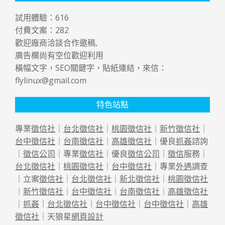
試用體驗：
616
付費文案：
282
歡迎廠商洽談合作邀稿,
廣告欄尚有空位歡迎利用
橫幅文字，SEO關鍵字，貼紙連結，來信：
flylinux@gmail.com
特色站點
專業
徵信社
｜
台北徵信社
｜
桃園徵信社
｜
新竹徵信社
｜
台中徵信社
｜
台南徵信社
｜
高雄徵信社
｜優良
抓姦
諮詢
｜
徵信公司
｜專業
徵信社
｜優良
徵信公司
｜
徵信
服務｜
台北徵信社
｜
桃園徵信社
｜
台中徵信社
｜專業
外遇
調查
｜立案
徵信社
｜
台北徵信社
｜
新北徵信社
｜
桃園徵信社
｜
新竹徵信社
｜
台中徵信社
｜
台南徵信社
｜
高雄徵信社
｜
抓姦
｜
台北徵信社
｜
台中徵信社
｜
台中徵信社
｜
高雄
徵信社
｜天狼星
網頁設計