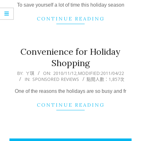
15
To save yourself a lot of time this holiday season
CONTINUE READING
Convenience for Holiday
Shopping
2010-
BY:
ㄚ琪
ON:
2010/11/12
,MODIFIED:
2011/04/22
IN:
SPONSORED REVIEWS
點閱人數：1,857次
11-
12
One of the reasons the holidays are so busy and fr
CONTINUE READING