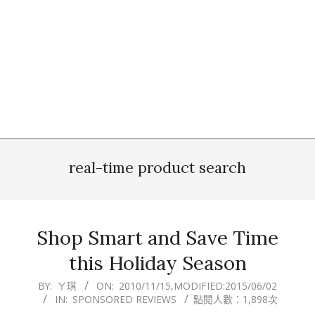
real-time product search
Shop Smart and Save Time
this Holiday Season
2010-
BY:
ㄚ琪
ON:
2010/11/15
,MODIFIED:
2015/06/02
IN:
SPONSORED REVIEWS
點閱人數：1,898次
11-