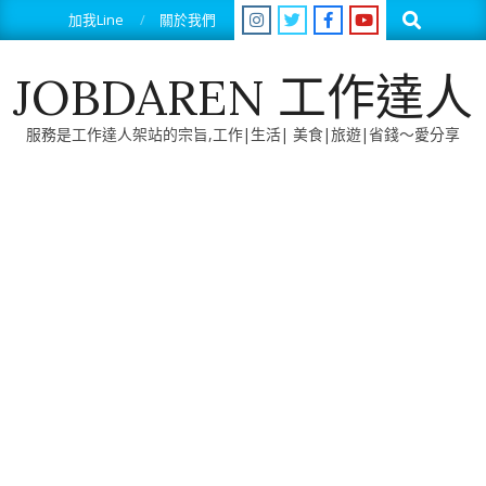
Skip
Search
加我Line
關於我們
to
content
JOBDAREN 工作達人
服務是工作達人架站的宗旨,工作|生活| 美食|旅遊|省錢～愛分享
Primary
Navigation
Menu