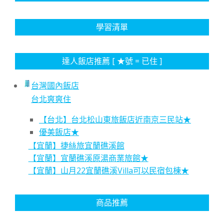
學習清單
達人飯店推薦 [ ★號 = 已住 ]
台灣國內飯店
台北爽爽住
【台北】台北松山東旅飯店近南京三民站★
優美飯店★
【宜蘭】捷絲旅宜蘭礁溪館
【宜蘭】宜蘭礁溪原湯商業旅館★
【宜蘭】山月22宜蘭礁溪Villa可以民宿包棟★
商品推薦