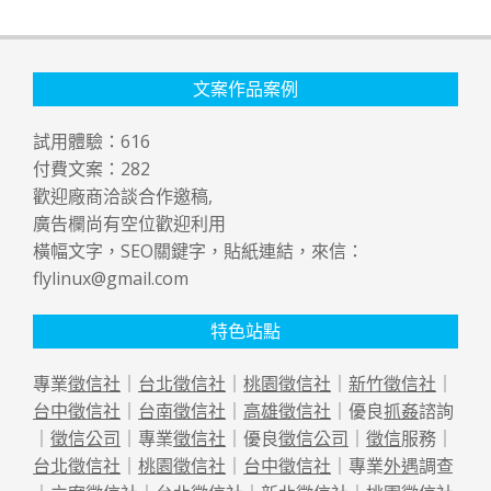
文案作品案例
試用體驗：
616
付費文案：
282
歡迎廠商洽談合作邀稿,
廣告欄尚有空位歡迎利用
橫幅文字，SEO關鍵字，貼紙連結，來信：
flylinux@gmail.com
特色站點
專業
徵信社
｜
台北徵信社
｜
桃園徵信社
｜
新竹徵信社
｜
台中徵信社
｜
台南徵信社
｜
高雄徵信社
｜優良
抓姦
諮詢
｜
徵信公司
｜專業
徵信社
｜優良
徵信公司
｜
徵信
服務｜
台北徵信社
｜
桃園徵信社
｜
台中徵信社
｜專業
外遇
調查