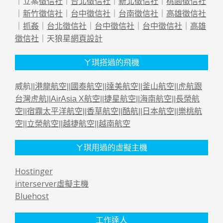
｜立案
徵信社
｜
台北徵信社
｜
新北徵信社
｜
桃園徵信社
｜
新竹徵信社
｜
台中徵信社
｜
台南徵信社
｜
高雄徵信社
｜
抓姦
｜
台北徵信社
｜
台中徵信社
｜
台中徵信社
｜
高雄
徵信社
｜天狼星
網頁設計
ㄚ琪搭過的飛機
威航||
港龍航空
||
國泰航空
||
達美航空
||
釜山航空
||
虎航跟
台灣虎航
||
AirAsia X航空
||
捷星航空
||
海南航空
||
長榮航
空
||
宿霧太平洋航空
||
香草航空
||
酷航
||
日本航空
||
樂桃航
空
||
立榮航空
||
越捷航空
||
越南航空
ㄚ琪用過的虛擬主機
Hostinger
interserver虛擬主機
Bluehost
工作達人