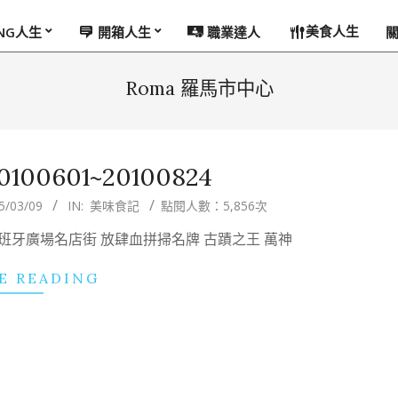
美食人生
ING人生
開箱人生
職業達人
Roma 羅馬市中心
00601~20100824
5/03/09
IN:
美味食記
點閱人數：5,856次
) 西班牙廣場名店街 放肆血拼掃名牌 古蹟之王 萬神
E READING