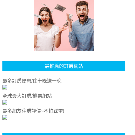
最推薦的訂房網站
最多訂房優惠/住十晚送一晚
全球最大訂房/機票網站
最多網友住房評價~不怕踩雷!