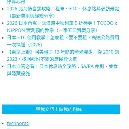
停靠心得
2026 北海道自駕攻略：租車、ETC、休息站與必訪景點
（最新費用與經驗分享）
2026 日本自駕｜北海道中秋租車 5 折神券！TOCOO x
NIPPON 實測預約教學（一家五口實戰分享）
日本 ETC 使用教學｜怎麼租？要不要租？高速公路費用
一次搞懂（2026）
【東京上野】阿美橫丁 13 年間的時光漫步：從 2010 到
2023，找回那份不變的庶民煙火氣
日本自駕必看｜日本休息站全攻略：SA/PA 差別、美食
與隱藏設施
與我交誼！做我的粉絲！
technorati