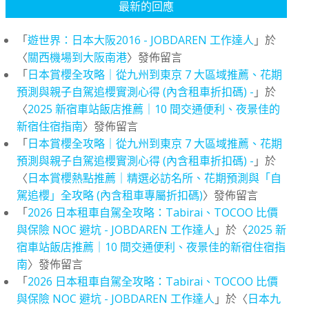
最新的回應
「
遊世界：日本大阪2016 - JOBDAREN 工作達人
」於
〈
關西機場到大阪南港
〉發佈留言
「
日本賞櫻全攻略｜從九州到東京 7 大區域推薦、花期
預測與親子自駕追櫻實測心得 (內含租車折扣碼) -
」於
〈
2025 新宿車站飯店推薦｜10 間交通便利、夜景佳的
新宿住宿指南
〉發佈留言
「
日本賞櫻全攻略｜從九州到東京 7 大區域推薦、花期
預測與親子自駕追櫻實測心得 (內含租車折扣碼) -
」於
〈
日本賞櫻熱點推薦｜精選必訪名所、花期預測與「自
駕追櫻」全攻略 (內含租車專屬折扣碼)
〉發佈留言
「
2026 日本租車自駕全攻略：Tabirai、TOCOO 比價
與保險 NOC 避坑 - JOBDAREN 工作達人
」於〈
2025 新
宿車站飯店推薦｜10 間交通便利、夜景佳的新宿住宿指
南
〉發佈留言
「
2026 日本租車自駕全攻略：Tabirai、TOCOO 比價
與保險 NOC 避坑 - JOBDAREN 工作達人
」於〈
日本九