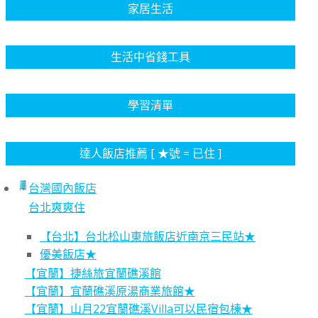
家居生活
生活中省錢工具
學習清單
達人飯店推薦 [ ★號 = 已住 ]
台灣國內飯店
台北爽爽住
【台北】台北松山東旅飯店近南京三民站★
優美飯店★
【宜蘭】捷絲旅宜蘭礁溪館
【宜蘭】宜蘭礁溪原湯商業旅館★
【宜蘭】山月22宜蘭礁溪Villa可以民宿包棟★