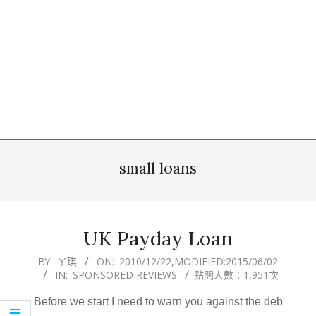
small loans
UK Payday Loan
2010-
BY:
ㄚ琪
ON:
2010/12/22
,MODIFIED:
2015/06/02
IN:
SPONSORED REVIEWS
點閱人數：1,951次
12-
22
Before we start I need to warn you against the deb