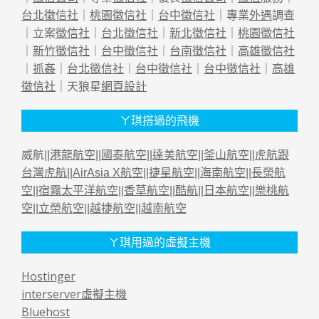
台北徵信社
｜
桃園徵信社
｜
台中徵信社
｜專業
外遇
調查
｜立案
徵信社
｜
台北徵信社
｜
新北徵信社
｜
桃園徵信社
｜
新竹徵信社
｜
台中徵信社
｜
台南徵信社
｜
高雄徵信社
｜
抓姦
｜
台北徵信社
｜
台中徵信社
｜
台中徵信社
｜
高雄
徵信社
｜天狼星
網頁設計
ㄚ琪搭過的飛機
威航||
港龍航空
||
國泰航空
||
達美航空
||
釜山航空
||
虎航跟
台灣虎航
||
AirAsia X航空
||
捷星航空
||
海南航空
||
長榮航
空
||
宿霧太平洋航空
||
香草航空
||
酷航
||
日本航空
||
樂桃航
空
||
立榮航空
||
越捷航空
||
越南航空
ㄚ琪用過的虛擬主機
Hostinger
interserver虛擬主機
Bluehost