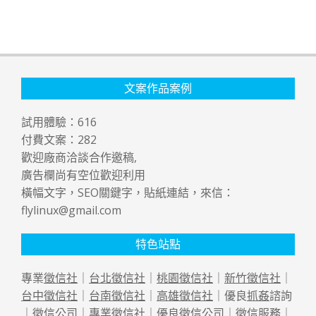
文案作品案例
試用體驗：
616
付費文案：
282
歡迎廠商洽談合作邀稿,
廣告欄尚有空位歡迎利用
橫幅文字，SEO關鍵字，貼紙連結，來信：
flylinux@gmail.com
特色站點
專業
徵信社
｜
台北徵信社
｜
桃園徵信社
｜
新竹徵信社
｜
台中徵信社
｜
台南徵信社
｜
高雄徵信社
｜優良
抓姦
諮詢
｜
徵信公司
｜專業
徵信社
｜優良
徵信公司
｜
徵信
服務｜