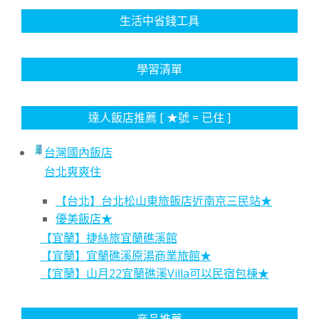
生活中省錢工具
學習清單
達人飯店推薦 [ ★號 = 已住 ]
台灣國內飯店
台北爽爽住
【台北】台北松山東旅飯店近南京三民站★
優美飯店★
【宜蘭】捷絲旅宜蘭礁溪館
【宜蘭】宜蘭礁溪原湯商業旅館★
【宜蘭】山月22宜蘭礁溪Villa可以民宿包棟★
商品推薦