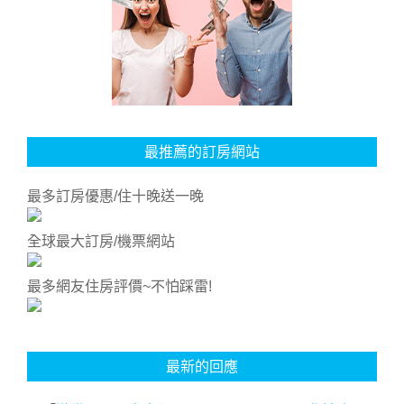
最推薦的訂房網站
最多訂房優惠/住十晚送一晚
全球最大訂房/機票網站
最多網友住房評價~不怕踩雷!
最新的回應