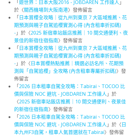
「
遊世界：日本大阪2016 - JOBDAREN 工作達人
」
於〈
關西機場到大阪南港
〉發佈留言
「
日本賞櫻全攻略｜從九州到東京 7 大區域推薦、花
期預測與親子自駕追櫻實測心得 (內含租車折扣碼)
-
」於〈
2025 新宿車站飯店推薦｜10 間交通便利、夜
景佳的新宿住宿指南
〉發佈留言
「
日本賞櫻全攻略｜從九州到東京 7 大區域推薦、花
期預測與親子自駕追櫻實測心得 (內含租車折扣碼)
-
」於〈
日本賞櫻熱點推薦｜精選必訪名所、花期預
測與「自駕追櫻」全攻略 (內含租車專屬折扣碼)
〉發
佈留言
「
2026 日本租車自駕全攻略：Tabirai、TOCOO 比
價與保險 NOC 避坑 - JOBDAREN 工作達人
」於
〈
2025 新宿車站飯店推薦｜10 間交通便利、夜景佳
的新宿住宿指南
〉發佈留言
「
2026 日本租車自駕全攻略：Tabirai、TOCOO 比
價與保險 NOC 避坑 - JOBDAREN 工作達人
」於〈
日
本九州F3自駕，租車人氣首選就在Tabirai
〉發佈留