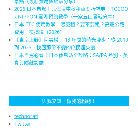
景點（最新費用與經驗分享）
2026 日本自駕｜北海道中秋租車 5 折神券！TOCOO
x NIPPON 實測預約教學（一家五口實戰分享）
日本 ETC 使用教學｜怎麼租？要不要租？高速公路
費用一次搞懂（2026）
【東京上野】阿美橫丁 13 年間的時光漫步：從 2010
到 2023，找回那份不變的庶民煙火氣
日本自駕必看｜日本休息站全攻略：SA/PA 差別、美
食與隱藏設施
與我交誼！做我的粉絲！
technorati
Twitter