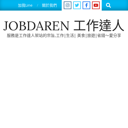
Skip
Search
加我Line
關於我們
to
content
JOBDAREN 工作達人
服務是工作達人架站的宗旨,工作|生活| 美食|旅遊|省錢～愛分享
Primary
Navigation
Menu