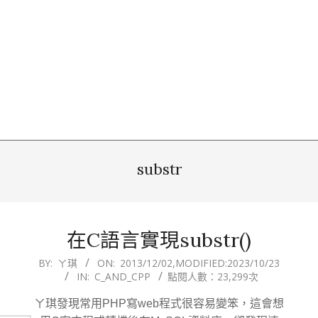
substr
在C語言實現substr()
2013-
BY:
ㄚ琪
ON:
2013/12/02
,MODIFIED:
2023/10/23
IN:
C_AND_CPP
點閱人數：23,299次
12-
02
ㄚ琪發現常用PHP寫web程式很容易變笨，這會想