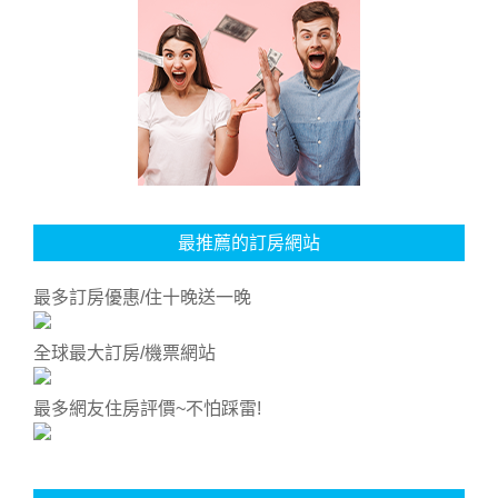
最推薦的訂房網站
最多訂房優惠/住十晚送一晚
全球最大訂房/機票網站
最多網友住房評價~不怕踩雷!