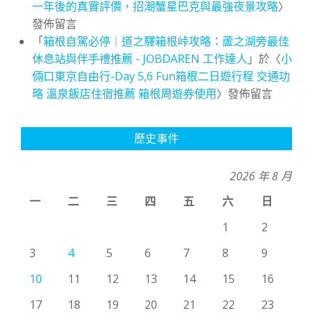
一年後的真實評價，招潮蟹星巴克與最強夜景攻略
〉
發佈留言
「
箱根自駕必停｜道之驛箱根峠攻略：蘆之湖旁最佳
休息站與伴手禮推薦 - JOBDAREN 工作達人
」於〈
小
倆口東京自由行-Day 5,6 Fun箱根二日遊行程 交通功
略 溫泉飯店住宿推薦 箱根周遊券使用
〉發佈留言
歷史事件
2026 年 8 月
一
二
三
四
五
六
日
1
2
3
4
5
6
7
8
9
10
11
12
13
14
15
16
17
18
19
20
21
22
23