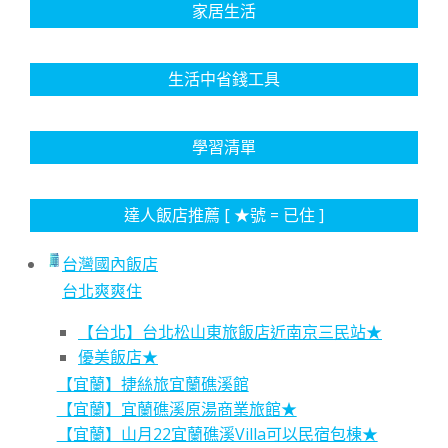
家居生活
生活中省錢工具
學習清單
達人飯店推薦 [ ★號 = 已住 ]
台灣國內飯店
台北爽爽住
【台北】台北松山東旅飯店近南京三民站★
優美飯店★
【宜蘭】捷絲旅宜蘭礁溪館
【宜蘭】宜蘭礁溪原湯商業旅館★
【宜蘭】山月22宜蘭礁溪Villa可以民宿包棟★