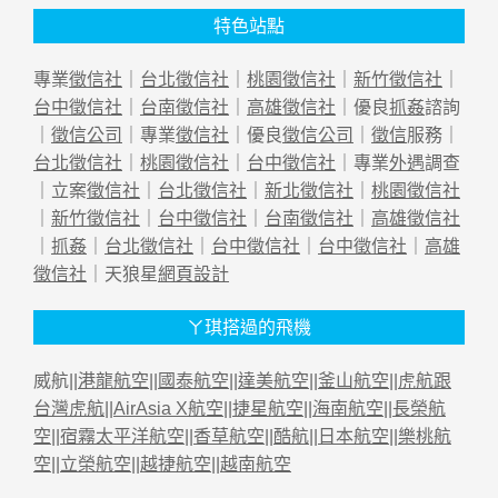
特色站點
專業
徵信社
｜
台北徵信社
｜
桃園徵信社
｜
新竹徵信社
｜
台中徵信社
｜
台南徵信社
｜
高雄徵信社
｜優良
抓姦
諮詢
｜
徵信公司
｜專業
徵信社
｜優良
徵信公司
｜
徵信
服務｜
台北徵信社
｜
桃園徵信社
｜
台中徵信社
｜專業
外遇
調查
｜立案
徵信社
｜
台北徵信社
｜
新北徵信社
｜
桃園徵信社
｜
新竹徵信社
｜
台中徵信社
｜
台南徵信社
｜
高雄徵信社
｜
抓姦
｜
台北徵信社
｜
台中徵信社
｜
台中徵信社
｜
高雄
徵信社
｜天狼星
網頁設計
ㄚ琪搭過的飛機
威航||
港龍航空
||
國泰航空
||
達美航空
||
釜山航空
||
虎航跟
台灣虎航
||
AirAsia X航空
||
捷星航空
||
海南航空
||
長榮航
空
||
宿霧太平洋航空
||
香草航空
||
酷航
||
日本航空
||
樂桃航
空
||
立榮航空
||
越捷航空
||
越南航空