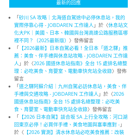
最新的回應
「
砂川 SA 攻略｜北海道自駕途中必停休息站，我的
實際停靠心得 - JOBDAREN 工作達人
」於〈
休息站文
化大PK｜美國、日本、韓國與台灣高速公路服務區哪
裡不同？（2025最新版）
〉發佈留言
「
【2026最新】日本自駕必看！全日本「道之驛」推
薦：美食、伴手禮與休息站攻略 - JOBDAREN 工作達
人
」於〈
2026 國道休息站指南》全台 15 處排名總整
理：必吃美食、育嬰室、電動車快充站全收錄
〉發佈
留言
「
道之驛阿蘇介紹｜九州自駕必訪休息站，美食、伴
手禮與交通攻略 - JOBDAREN 工作達人
」於〈
2026
國道休息站指南》全台 15 處排名總整理：必吃美
食、育嬰室、電動車快充站全收錄
〉發佈留言
「
【2026 日本自駕】談合坂 SA 上行全攻略：河口湖
回東京必停！必買伴手禮、美食地圖與塞車應對 -
」
於〈
【2026 實測】清水休息站必吃美食推薦：改裝