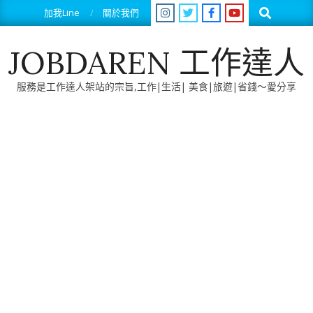
Skip
Search
加我Line
關於我們
to
content
JOBDAREN 工作達人
服務是工作達人架站的宗旨,工作|生活| 美食|旅遊|省錢～愛分享
Primary
Navigation
Menu