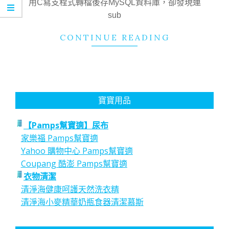
用C寫支程式轉檔後存MySQL資料庫，卻發現連
sub
CONTINUE READING
寶寶用品
【Pamps幫寶適】尿布
家樂福 Pamps幫寶適
Yahoo 購物中心 Pamps幫寶適
Coupang 酷澎 Pamps幫寶適
衣物清潔
清淨海健康呵護天然洗衣精
清淨海小麥精華奶瓶食器清潔慕斯