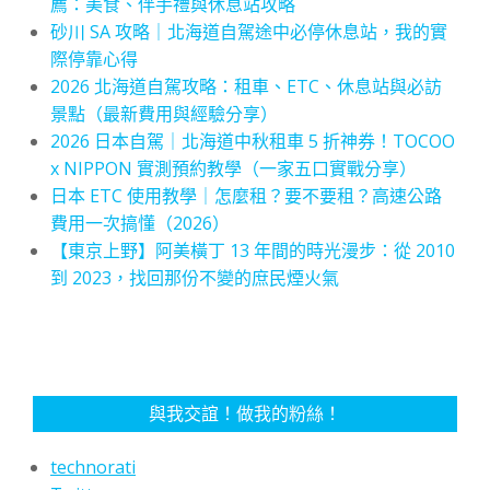
薦：美食、伴手禮與休息站攻略
砂川 SA 攻略｜北海道自駕途中必停休息站，我的實
際停靠心得
2026 北海道自駕攻略：租車、ETC、休息站與必訪
景點（最新費用與經驗分享）
2026 日本自駕｜北海道中秋租車 5 折神券！TOCOO
x NIPPON 實測預約教學（一家五口實戰分享）
日本 ETC 使用教學｜怎麼租？要不要租？高速公路
費用一次搞懂（2026）
【東京上野】阿美橫丁 13 年間的時光漫步：從 2010
到 2023，找回那份不變的庶民煙火氣
與我交誼！做我的粉絲！
technorati