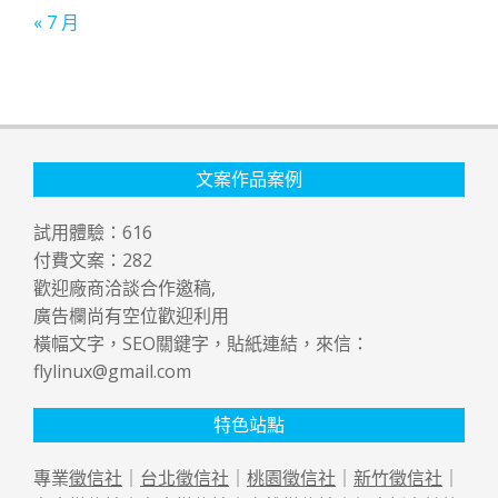
« 7 月
文案作品案例
試用體驗：
616
付費文案：
282
歡迎廠商洽談合作邀稿,
廣告欄尚有空位歡迎利用
橫幅文字，SEO關鍵字，貼紙連結，來信：
flylinux@gmail.com
特色站點
專業
徵信社
｜
台北徵信社
｜
桃園徵信社
｜
新竹徵信社
｜