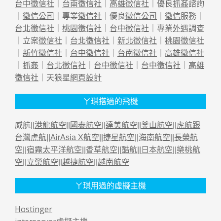
台中徵信社
｜
台南徵信社
｜
高雄徵信社
｜優良
抓姦
諮詢
｜
徵信公司
｜專業
徵信社
｜優良
徵信公司
｜
徵信
服務｜
台北徵信社
｜
桃園徵信社
｜
台中徵信社
｜專業
外遇
調查
｜立案
徵信社
｜
台北徵信社
｜
新北徵信社
｜
桃園徵信社
｜
新竹徵信社
｜
台中徵信社
｜
台南徵信社
｜
高雄徵信社
｜
抓姦
｜
台北徵信社
｜
台中徵信社
｜
台中徵信社
｜
高雄
徵信社
｜天狼星
網頁設計
ㄚ琪搭過的飛機
威航||
港龍航空
||
國泰航空
||
達美航空
||
釜山航空
||
虎航跟
台灣虎航
||
AirAsia X航空
||
捷星航空
||
海南航空
||
長榮航
空
||
宿霧太平洋航空
||
香草航空
||
酷航
||
日本航空
||
樂桃航
空
||
立榮航空
||
越捷航空
||
越南航空
ㄚ琪用過的虛擬主機
Hostinger