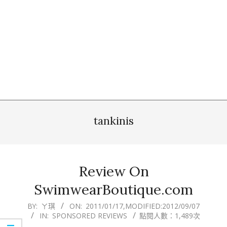
tankinis
Review On
SwimwearBoutique.com
2011-
BY:
ㄚ琪
ON:
2011/01/17
,MODIFIED:
2012/09/07
IN:
SPONSORED REVIEWS
點閱人數：1,489次
01-