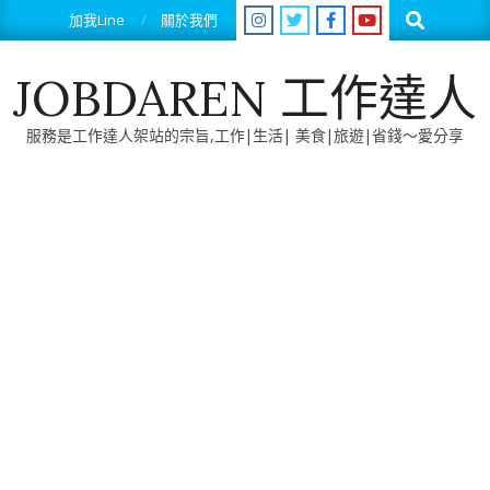
Skip
Search
加我Line
關於我們
to
content
JOBDAREN 工作達人
服務是工作達人架站的宗旨,工作|生活| 美食|旅遊|省錢～愛分享
Primary
Navigation
Menu