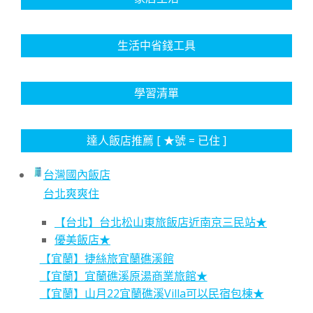
生活中省錢工具
學習清單
達人飯店推薦 [ ★號 = 已住 ]
台灣國內飯店
台北爽爽住
【台北】台北松山東旅飯店近南京三民站★
優美飯店★
【宜蘭】捷絲旅宜蘭礁溪館
【宜蘭】宜蘭礁溪原湯商業旅館★
【宜蘭】山月22宜蘭礁溪Villa可以民宿包棟★