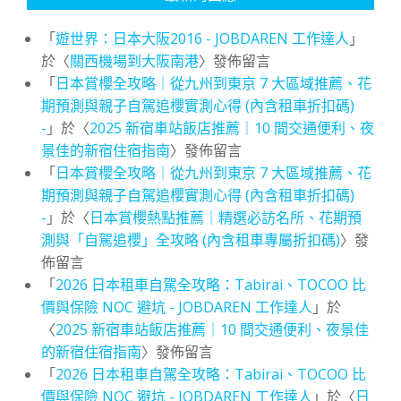
「
遊世界：日本大阪2016 - JOBDAREN 工作達人
」
於〈
關西機場到大阪南港
〉發佈留言
「
日本賞櫻全攻略｜從九州到東京 7 大區域推薦、花
期預測與親子自駕追櫻實測心得 (內含租車折扣碼)
-
」於〈
2025 新宿車站飯店推薦｜10 間交通便利、夜
景佳的新宿住宿指南
〉發佈留言
「
日本賞櫻全攻略｜從九州到東京 7 大區域推薦、花
期預測與親子自駕追櫻實測心得 (內含租車折扣碼)
-
」於〈
日本賞櫻熱點推薦｜精選必訪名所、花期預
測與「自駕追櫻」全攻略 (內含租車專屬折扣碼)
〉發
佈留言
「
2026 日本租車自駕全攻略：Tabirai、TOCOO 比
價與保險 NOC 避坑 - JOBDAREN 工作達人
」於
〈
2025 新宿車站飯店推薦｜10 間交通便利、夜景佳
的新宿住宿指南
〉發佈留言
「
2026 日本租車自駕全攻略：Tabirai、TOCOO 比
價與保險 NOC 避坑 - JOBDAREN 工作達人
」於〈
日