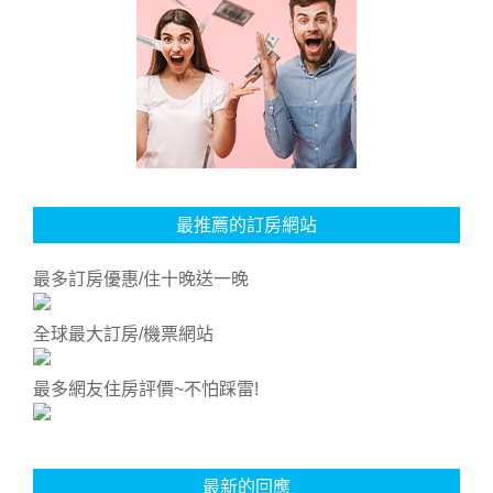
最推薦的訂房網站
最多訂房優惠/住十晚送一晚
全球最大訂房/機票網站
最多網友住房評價~不怕踩雷!
最新的回應