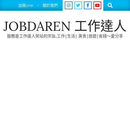
Skip
Search
加我Line
關於我們
to
content
JOBDAREN 工作達人
服務是工作達人架站的宗旨,工作|生活| 美食|旅遊|省錢～愛分享
Primary
Navigation
Menu