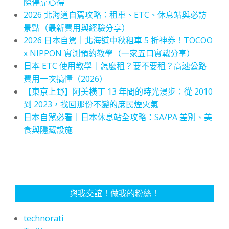
際停靠心得
2026 北海道自駕攻略：租車、ETC、休息站與必訪
景點（最新費用與經驗分享）
2026 日本自駕｜北海道中秋租車 5 折神券！TOCOO
x NIPPON 實測預約教學（一家五口實戰分享）
日本 ETC 使用教學｜怎麼租？要不要租？高速公路
費用一次搞懂（2026）
【東京上野】阿美橫丁 13 年間的時光漫步：從 2010
到 2023，找回那份不變的庶民煙火氣
日本自駕必看｜日本休息站全攻略：SA/PA 差別、美
食與隱藏設施
與我交誼！做我的粉絲！
technorati