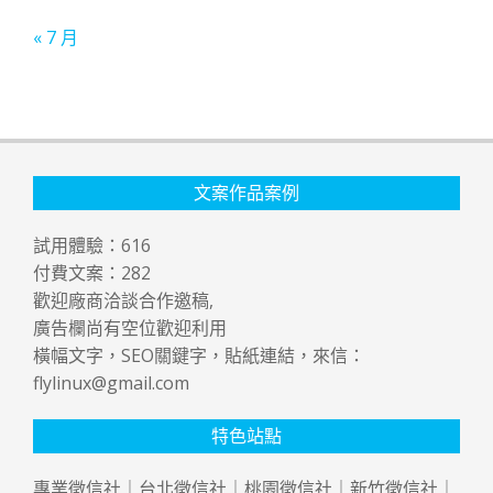
« 7 月
文案作品案例
試用體驗：
616
付費文案：
282
歡迎廠商洽談合作邀稿,
廣告欄尚有空位歡迎利用
橫幅文字，SEO關鍵字，貼紙連結，來信：
flylinux@gmail.com
特色站點
專業
徵信社
｜
台北徵信社
｜
桃園徵信社
｜
新竹徵信社
｜