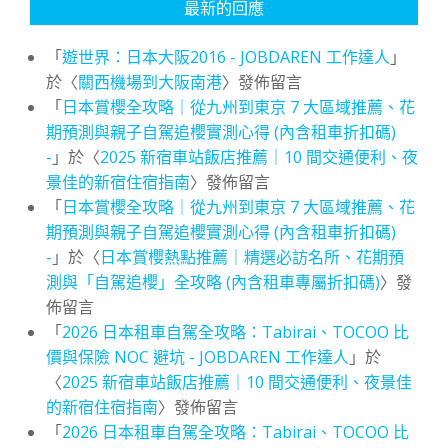
最新的回應
「
遊世界：日本大阪2016 - JOBDAREN 工作達人
」
於〈
關西機場到大阪南港
〉發佈留言
「
日本賞櫻全攻略｜從九州到東京 7 大區域推薦、花
期預測與親子自駕追櫻實測心得 (內含租車折扣碼)
-
」於〈
2025 新宿車站飯店推薦｜10 間交通便利、夜
景佳的新宿住宿指南
〉發佈留言
「
日本賞櫻全攻略｜從九州到東京 7 大區域推薦、花
期預測與親子自駕追櫻實測心得 (內含租車折扣碼)
-
」於〈
日本賞櫻熱點推薦｜精選必訪名所、花期預
測與「自駕追櫻」全攻略 (內含租車專屬折扣碼)
〉發
佈留言
「
2026 日本租車自駕全攻略：Tabirai、TOCOO 比
價與保險 NOC 避坑 - JOBDAREN 工作達人
」於
〈
2025 新宿車站飯店推薦｜10 間交通便利、夜景佳
的新宿住宿指南
〉發佈留言
「
2026 日本租車自駕全攻略：Tabirai、TOCOO 比