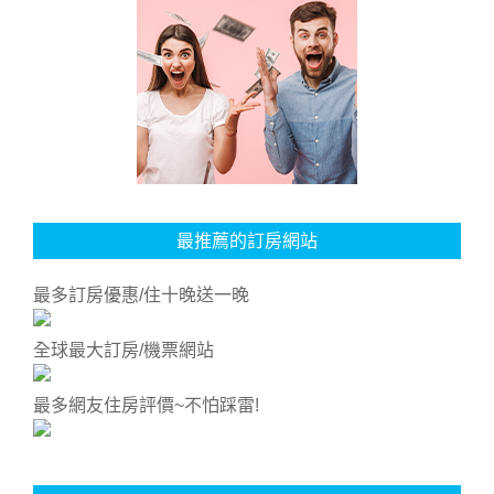
最推薦的訂房網站
最多訂房優惠/住十晚送一晚
全球最大訂房/機票網站
最多網友住房評價~不怕踩雷!