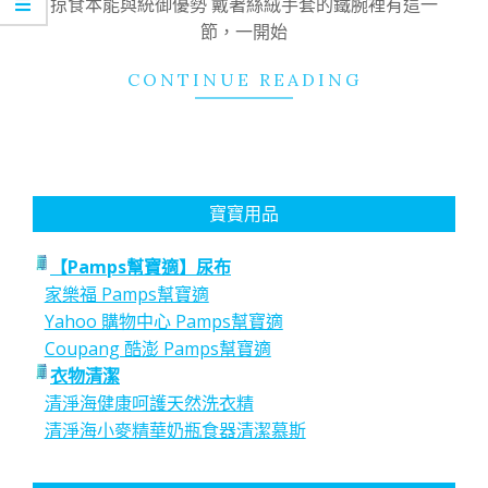
掠食本能與統御優勢 戴著絲絨手套的鐵腕裡有這一
節，一開始
CONTINUE READING
寶寶用品
【Pamps幫寶適】尿布
家樂福 Pamps幫寶適
Yahoo 購物中心 Pamps幫寶適
Coupang 酷澎 Pamps幫寶適
衣物清潔
清淨海健康呵護天然洗衣精
清淨海小麥精華奶瓶食器清潔慕斯