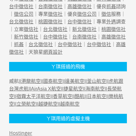
台中徵信社
｜
台南徵信社
｜
高雄徵信社
｜優良
抓姦
諮詢
｜
徵信公司
｜專業
徵信社
｜優良
徵信公司
｜
徵信
服務｜
台北徵信社
｜
桃園徵信社
｜
台中徵信社
｜專業
外遇
調查
｜立案
徵信社
｜
台北徵信社
｜
新北徵信社
｜
桃園徵信社
｜
新竹徵信社
｜
台中徵信社
｜
台南徵信社
｜
高雄徵信社
｜
抓姦
｜
台北徵信社
｜
台中徵信社
｜
台中徵信社
｜
高雄
徵信社
｜天狼星
網頁設計
ㄚ琪搭過的飛機
威航||
港龍航空
||
國泰航空
||
達美航空
||
釜山航空
||
虎航跟
台灣虎航
||
AirAsia X航空
||
捷星航空
||
海南航空
||
長榮航
空
||
宿霧太平洋航空
||
香草航空
||
酷航
||
日本航空
||
樂桃航
空
||
立榮航空
||
越捷航空
||
越南航空
ㄚ琪用過的虛擬主機
Hostinger