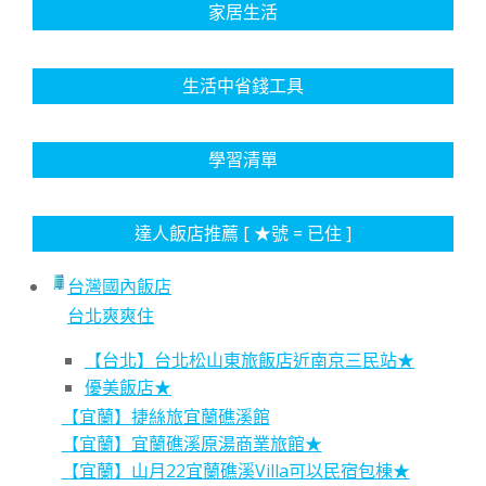
家居生活
生活中省錢工具
學習清單
達人飯店推薦 [ ★號 = 已住 ]
台灣國內飯店
台北爽爽住
【台北】台北松山東旅飯店近南京三民站★
優美飯店★
【宜蘭】捷絲旅宜蘭礁溪館
【宜蘭】宜蘭礁溪原湯商業旅館★
【宜蘭】山月22宜蘭礁溪Villa可以民宿包棟★