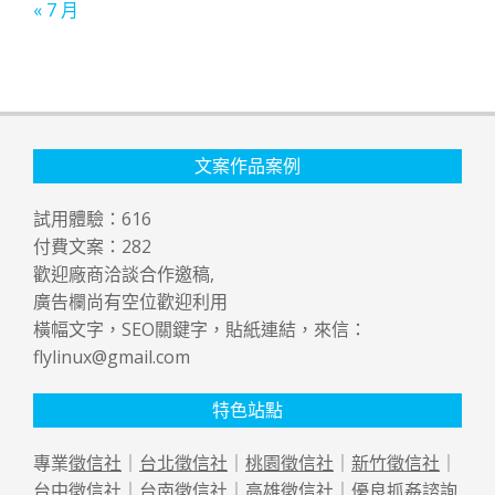
« 7 月
文案作品案例
試用體驗：
616
付費文案：
282
歡迎廠商洽談合作邀稿,
廣告欄尚有空位歡迎利用
橫幅文字，SEO關鍵字，貼紙連結，來信：
flylinux@gmail.com
特色站點
專業
徵信社
｜
台北徵信社
｜
桃園徵信社
｜
新竹徵信社
｜
台中徵信社
｜
台南徵信社
｜
高雄徵信社
｜優良
抓姦
諮詢