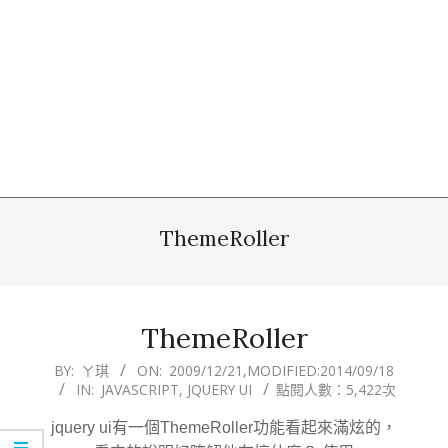
ThemeRoller
ThemeRoller
2009-
BY:
ㄚ琪
ON:
2009/12/21
,MODIFIED:
2014/09/18
IN:
JAVASCRIPT
,
JQUERY UI
點閱人數：5,422次
12-
21
jquery ui有一個ThemeRoller功能看起來滿炫的，