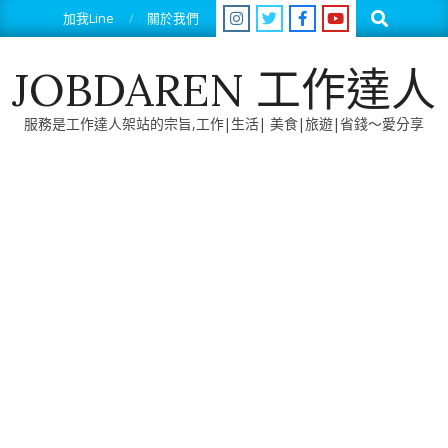
Skip
Search
加我Line
關於我們
to
content
JOBDAREN 工作達人
服務是工作達人架站的宗旨,工作|生活| 美食|旅遊|省錢～愛分享
Primary
Navigation
Menu