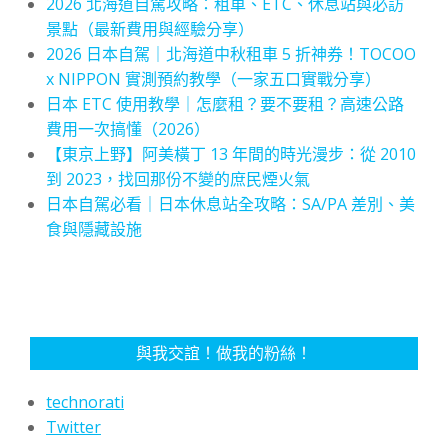
2026 北海道自駕攻略：租車、ETC、休息站與必訪
景點（最新費用與經驗分享）
2026 日本自駕｜北海道中秋租車 5 折神券！TOCOO
x NIPPON 實測預約教學（一家五口實戰分享）
日本 ETC 使用教學｜怎麼租？要不要租？高速公路
費用一次搞懂（2026）
【東京上野】阿美橫丁 13 年間的時光漫步：從 2010
到 2023，找回那份不變的庶民煙火氣
日本自駕必看｜日本休息站全攻略：SA/PA 差別、美
食與隱藏設施
與我交誼！做我的粉絲！
technorati
Twitter