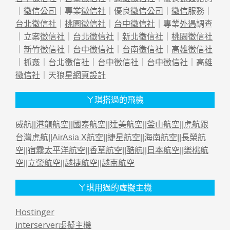
｜
徵信公司
｜專業
徵信社
｜優良
徵信公司
｜
徵信
服務｜
台北徵信社
｜
桃園徵信社
｜
台中徵信社
｜專業
外遇
調查
｜立案
徵信社
｜
台北徵信社
｜
新北徵信社
｜
桃園徵信社
｜
新竹徵信社
｜
台中徵信社
｜
台南徵信社
｜
高雄徵信社
｜
抓姦
｜
台北徵信社
｜
台中徵信社
｜
台中徵信社
｜
高雄
徵信社
｜天狼星
網頁設計
ㄚ琪搭過的飛機
威航||
港龍航空
||
國泰航空
||
達美航空
||
釜山航空
||
虎航跟
台灣虎航
||
AirAsia X航空
||
捷星航空
||
海南航空
||
長榮航
空
||
宿霧太平洋航空
||
香草航空
||
酷航
||
日本航空
||
樂桃航
空
||
立榮航空
||
越捷航空
||
越南航空
ㄚ琪用過的虛擬主機
Hostinger
interserver虛擬主機