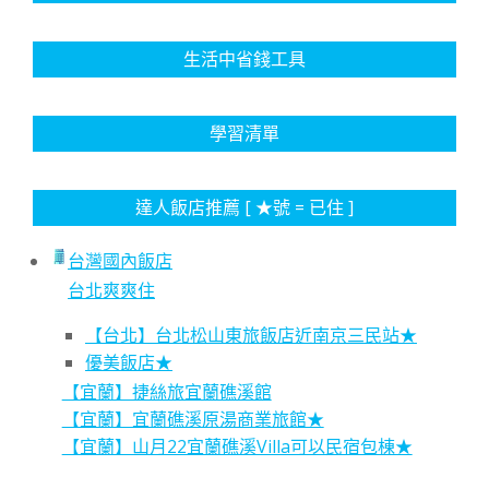
生活中省錢工具
學習清單
達人飯店推薦 [ ★號 = 已住 ]
台灣國內飯店
台北爽爽住
【台北】台北松山東旅飯店近南京三民站★
優美飯店★
【宜蘭】捷絲旅宜蘭礁溪館
【宜蘭】宜蘭礁溪原湯商業旅館★
【宜蘭】山月22宜蘭礁溪Villa可以民宿包棟★