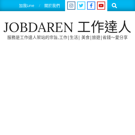
Skip
Search
加我Line
關於我們
to
content
JOBDAREN 工作達人
服務是工作達人架站的宗旨,工作|生活| 美食|旅遊|省錢～愛分享
Primary
Navigation
Menu