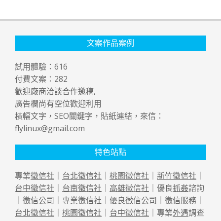
文案作品案例
試用體驗：
616
付費文案：
282
歡迎廠商洽談合作邀稿,
廣告欄尚有空位歡迎利用
橫幅文字，SEO關鍵字，貼紙連結，來信：
flylinux@gmail.com
特色站點
專業
徵信社
｜
台北徵信社
｜
桃園徵信社
｜
新竹徵信社
｜
台中徵信社
｜
台南徵信社
｜
高雄徵信社
｜優良
抓姦
諮詢
｜
徵信公司
｜專業
徵信社
｜優良
徵信公司
｜
徵信
服務｜
台北徵信社
｜
桃園徵信社
｜
台中徵信社
｜專業
外遇
調查