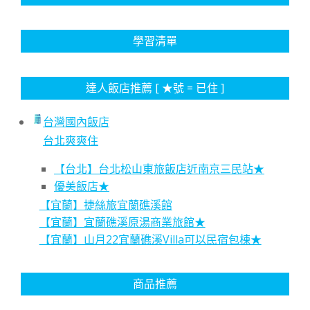
學習清單
達人飯店推薦 [ ★號 = 已住 ]
台灣國內飯店
台北爽爽住
【台北】台北松山東旅飯店近南京三民站★
優美飯店★
【宜蘭】捷絲旅宜蘭礁溪館
【宜蘭】宜蘭礁溪原湯商業旅館★
【宜蘭】山月22宜蘭礁溪Villa可以民宿包棟★
商品推薦