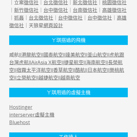
｜立案
徵信社
｜
台北徵信社
｜
新北徵信社
｜
桃園徵信社
｜
新竹徵信社
｜
台中徵信社
｜
台南徵信社
｜
高雄徵信社
｜
抓姦
｜
台北徵信社
｜
台中徵信社
｜
台中徵信社
｜
高雄
徵信社
｜天狼星
網頁設計
ㄚ琪搭過的飛機
威航||
港龍航空
||
國泰航空
||
達美航空
||
釜山航空
||
虎航跟
台灣虎航
||
AirAsia X航空
||
捷星航空
||
海南航空
||
長榮航
空
||
宿霧太平洋航空
||
香草航空
||
酷航
||
日本航空
||
樂桃航
空
||
立榮航空
||
越捷航空
||
越南航空
ㄚ琪用過的虛擬主機
Hostinger
interserver虛擬主機
Bluehost
工作達人