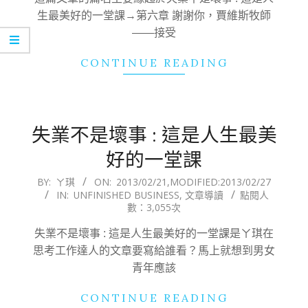
生最美好的一堂課→第六章 謝謝你，賈維斯牧師
——接受
CONTINUE READING
失業不是壞事 : 這是人生最美
好的一堂課
2013-
BY:
ㄚ琪
ON:
2013/02/21
,MODIFIED:
2013/02/27
IN:
UNFINISHED BUSINESS
,
文章導讀
點閱人
02-
數：3,055次
21
失業不是壞事 : 這是人生最美好的一堂課是ㄚ琪在
思考工作達人的文章要寫給誰看？馬上就想到男女
青年應該
CONTINUE READING