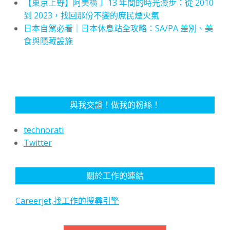
【東京上野】阿美橫丁 13 年間的時光漫步：從 2010
到 2023，找回那份不變的庶民煙火氣
日本自駕必看｜日本休息站全攻略：SA/PA 差別、美
食與隱藏設施
與我交誼！做我的粉絲！
technorati
Twitter
關於工作的連結
Careerjet,找工作的搜尋引擎