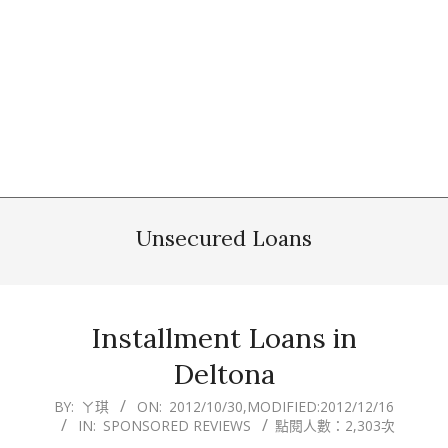
Unsecured Loans
Installment Loans in
Deltona
2012-
BY:
ㄚ琪
ON:
2012/10/30
,MODIFIED:
2012/12/16
IN:
SPONSORED REVIEWS
點閱人數：2,303次
10-