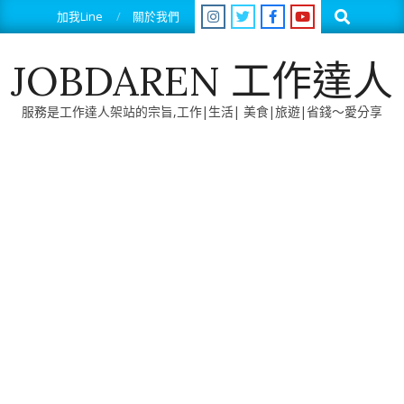
Skip
Search
加我Line
關於我們
to
content
JOBDAREN 工作達人
服務是工作達人架站的宗旨,工作|生活| 美食|旅遊|省錢～愛分享
Primary
Navigation
Menu