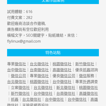
文案作品案例
試用體驗：
616
付費文案：
282
歡迎廠商洽談合作邀稿,
廣告欄尚有空位歡迎利用
橫幅文字，SEO關鍵字，貼紙連結，來信：
flylinux@gmail.com
特色站點
專業
徵信社
｜
台北徵信社
｜
桃園徵信社
｜
新竹徵信社
｜
台中徵信社
｜
台南徵信社
｜
高雄徵信社
｜優良
抓姦
諮詢
｜
徵信公司
｜專業
徵信社
｜優良
徵信公司
｜
徵信
服務｜
台北徵信社
｜
桃園徵信社
｜
台中徵信社
｜專業
外遇
調查
｜立案
徵信社
｜
台北徵信社
｜
新北徵信社
｜
桃園徵信社
｜
新竹徵信社
｜
台中徵信社
｜
台南徵信社
｜
高雄徵信社
｜
抓姦
｜
台北徵信社
｜
台中徵信社
｜
台中徵信社
｜
高雄
徵信社
｜天狼星
網頁設計