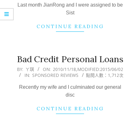
30
Last month JianRong and I were assigned to be
Sist
CONTINUE READING
Bad Credit Personal Loans
2010-
BY:
ㄚ琪
ON:
2010/11/18
,MODIFIED:
2015/06/02
IN:
SPONSORED REVIEWS
點閱人數：1,712次
11-
18
Recently my wife and I culminated our general
disc
CONTINUE READING