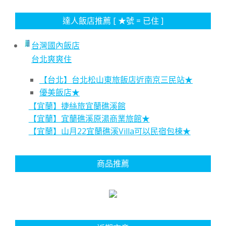
達人飯店推薦 [ ★號 = 已住 ]
台灣國內飯店
台北爽爽住
【台北】台北松山東旅飯店近南京三民站★
優美飯店★
【宜蘭】捷絲旅宜蘭礁溪館
【宜蘭】宜蘭礁溪原湯商業旅館★
【宜蘭】山月22宜蘭礁溪Villa可以民宿包棟★
商品推薦