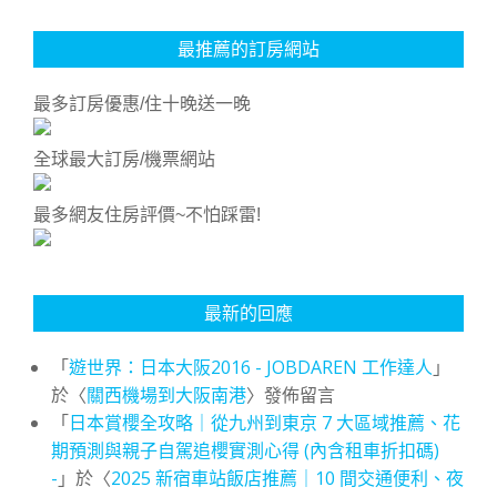
最推薦的訂房網站
最多訂房優惠/住十晚送一晚
全球最大訂房/機票網站
最多網友住房評價~不怕踩雷!
最新的回應
「
遊世界：日本大阪2016 - JOBDAREN 工作達人
」
於〈
關西機場到大阪南港
〉發佈留言
「
日本賞櫻全攻略｜從九州到東京 7 大區域推薦、花
期預測與親子自駕追櫻實測心得 (內含租車折扣碼)
-
」於〈
2025 新宿車站飯店推薦｜10 間交通便利、夜