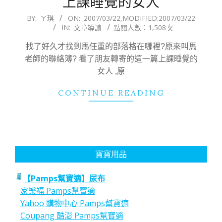
上課睡覺的女人
2007-
BY:
ㄚ琪
ON:
2007/03/22
,MODIFIED:
2007/03/22
IN:
文章導讀
點閱人數：1,508次
03-
22
找了好久才找到馬任重的部落格在哪裡?原來叫馬
老師的聯絡簿? 看了朋友轉寄的這一篇上課睡覺的
女人 ,原
CONTINUE READING
寶寶用品
【Pamps幫寶適】尿布
家樂福 Pamps幫寶適
Yahoo 購物中心 Pamps幫寶適
Coupang 酷澎 Pamps幫寶適