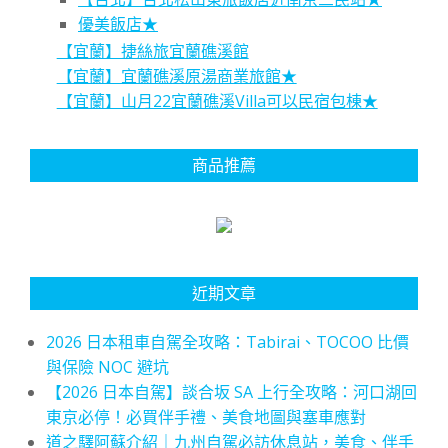
優美飯店★
【宜蘭】捷絲旅宜蘭礁溪館
【宜蘭】宜蘭礁溪原湯商業旅館★
【宜蘭】山月22宜蘭礁溪Villa可以民宿包棟★
商品推薦
近期文章
2026 日本租車自駕全攻略：Tabirai、TOCOO 比價
與保險 NOC 避坑
【2026 日本自駕】談合坂 SA 上行全攻略：河口湖回
東京必停！必買伴手禮、美食地圖與塞車應對
道之驛阿蘇介紹｜九州自駕必訪休息站，美食、伴手