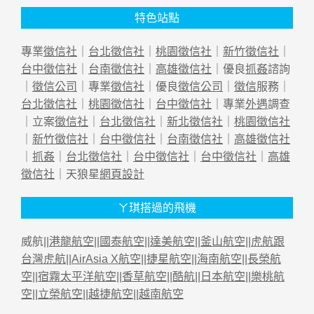
特色站點
專業
徵信社
｜
台北徵信社
｜
桃園徵信社
｜
新竹徵信社
｜
台中徵信社
｜
台南徵信社
｜
高雄徵信社
｜優良
抓姦
諮詢
｜
徵信公司
｜專業
徵信社
｜優良
徵信公司
｜
徵信
服務｜
台北徵信社
｜
桃園徵信社
｜
台中徵信社
｜專業
外遇
調查
｜立案
徵信社
｜
台北徵信社
｜
新北徵信社
｜
桃園徵信社
｜
新竹徵信社
｜
台中徵信社
｜
台南徵信社
｜
高雄徵信社
｜
抓姦
｜
台北徵信社
｜
台中徵信社
｜
台中徵信社
｜
高雄
徵信社
｜天狼星
網頁設計
ㄚ琪搭過的飛機
威航||
港龍航空
||
國泰航空
||
達美航空
||
釜山航空
||
虎航跟
台灣虎航
||
AirAsia X航空
||
捷星航空
||
海南航空
||
長榮航
空
||
宿霧太平洋航空
||
香草航空
||
酷航
||
日本航空
||
樂桃航
空
||
立榮航空
||
越捷航空
||
越南航空