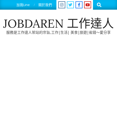
Skip
Search
加我Line
關於我們
to
content
JOBDAREN 工作達人
服務是工作達人架站的宗旨,工作|生活| 美食|旅遊|省錢～愛分享
Primary
Navigation
Menu