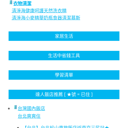
衣物清潔
清淨海健康呵護天然洗衣精
清淨海小麥精華奶瓶食器清潔慕斯
家居生活
生活中省錢工具
學習清單
達人飯店推薦 [ ★號 = 已住 ]
台灣國內飯店
台北爽爽住
【台北】台北松山東旅飯店近南京三民站★