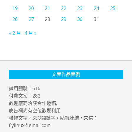
19
20
21
22
23
24
25
26
27
28
29
30
31
« 2 月
4 月 »
文案作品案例
試用體驗：
616
付費文案：
282
歡迎廠商洽談合作邀稿,
廣告欄尚有空位歡迎利用
橫幅文字，SEO關鍵字，貼紙連結，來信：
flylinux@gmail.com