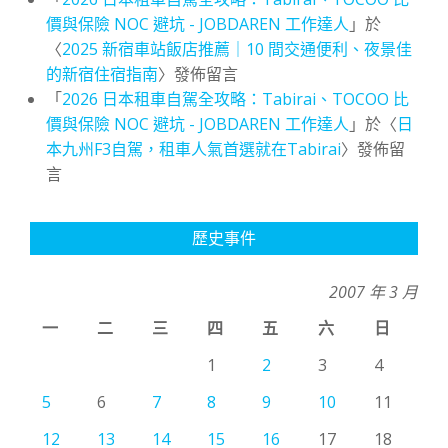
價與保險 NOC 避坑 - JOBDAREN 工作達人
」於
〈
2025 新宿車站飯店推薦｜10 間交通便利、夜景佳
的新宿住宿指南
〉發佈留言
「
2026 日本租車自駕全攻略：Tabirai、TOCOO 比
價與保險 NOC 避坑 - JOBDAREN 工作達人
」於〈
日
本九州F3自駕，租車人氣首選就在Tabirai
〉發佈留
言
歷史事件
2007 年 3 月
一
二
三
四
五
六
日
1
2
3
4
5
6
7
8
9
10
11
12
13
14
15
16
17
18