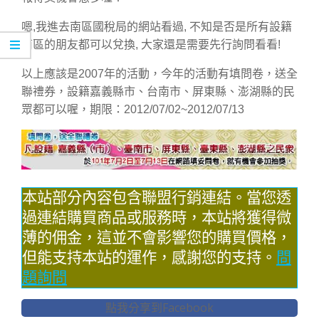
嗯,我進去南區國稅局的網站看過, 不知是否是所有設籍
南區的朋友都可以兌換, 大家還是需要先行詢問看看!
以上應該是2007年的活動，今年的活動有填問卷，送全
聯禮券，設籍嘉義縣市、台南市、屏東縣、澎湖縣的民
眾都可以喔，期限：2012/07/02~2012/07/13
本站部分內容包含聯盟行銷連結。當您透
過連結購買商品或服務時，本站將獲得微
薄的佣金，這並不會影響您的購買價格，
但能支持本站的運作，感謝您的支持。
問
題詢問
點我分享到Facebook