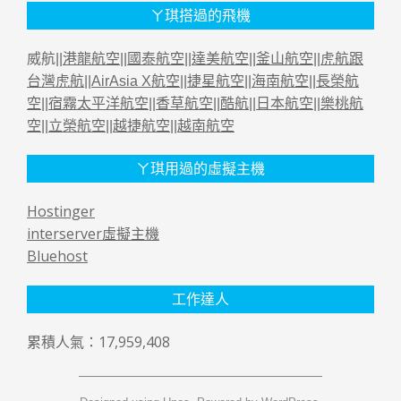
ㄚ琪搭過的飛機
威航||
港龍航空
||
國泰航空
||
達美航空
||
釜山航空
||
虎航跟
台灣虎航
||
AirAsia X航空
||
捷星航空
||
海南航空
||
長榮航
空
||
宿霧太平洋航空
||
香草航空
||
酷航
||
日本航空
||
樂桃航
空
||
立榮航空
||
越捷航空
||
越南航空
ㄚ琪用過的虛擬主機
Hostinger
interserver虛擬主機
Bluehost
工作達人
累積人氣：17,959,408