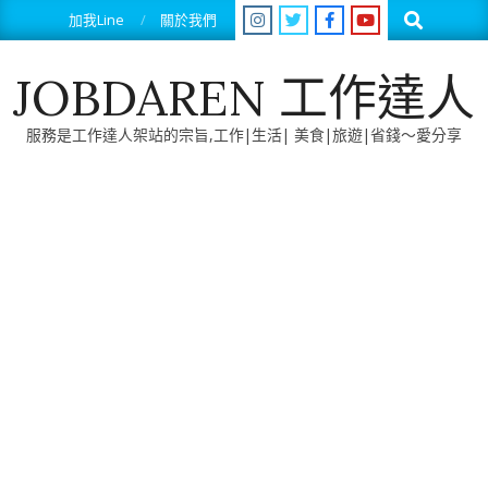
Skip
Search
加我Line
關於我們
to
content
JOBDAREN 工作達人
服務是工作達人架站的宗旨,工作|生活| 美食|旅遊|省錢～愛分享
Primary
Navigation
Menu