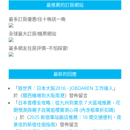
最推薦的訂房網站
最多訂房優惠/住十晚送一晚
全球最大訂房/機票網站
最多網友住房評價~不怕踩雷!
最新的回應
「
遊世界：日本大阪2016 - JOBDAREN 工作達人
」
於〈
關西機場到大阪南港
〉發佈留言
「
日本賞櫻全攻略｜從九州到東京 7 大區域推薦、花
期預測與親子自駕追櫻實測心得 (內含租車折扣碼)
-
」於〈
2025 新宿車站飯店推薦｜10 間交通便利、夜
景佳的新宿住宿指南
〉發佈留言