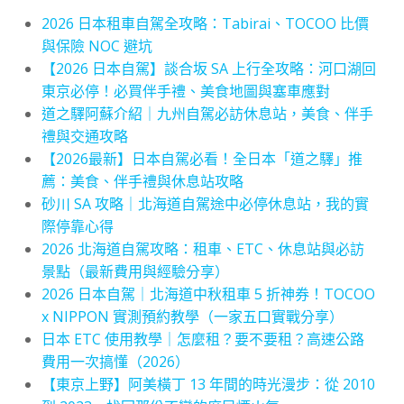
2026 日本租車自駕全攻略：Tabirai、TOCOO 比價
與保險 NOC 避坑
【2026 日本自駕】談合坂 SA 上行全攻略：河口湖回
東京必停！必買伴手禮、美食地圖與塞車應對
道之驛阿蘇介紹｜九州自駕必訪休息站，美食、伴手
禮與交通攻略
【2026最新】日本自駕必看！全日本「道之驛」推
薦：美食、伴手禮與休息站攻略
砂川 SA 攻略｜北海道自駕途中必停休息站，我的實
際停靠心得
2026 北海道自駕攻略：租車、ETC、休息站與必訪
景點（最新費用與經驗分享）
2026 日本自駕｜北海道中秋租車 5 折神券！TOCOO
x NIPPON 實測預約教學（一家五口實戰分享）
日本 ETC 使用教學｜怎麼租？要不要租？高速公路
費用一次搞懂（2026）
【東京上野】阿美橫丁 13 年間的時光漫步：從 2010