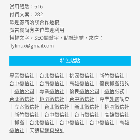
試用體驗：
616
付費文案：
282
歡迎廠商洽談合作邀稿,
廣告欄尚有空位歡迎利用
橫幅文字，SEO關鍵字，貼紙連結，來信：
flylinux@gmail.com
特色站點
專業
徵信社
｜
台北徵信社
｜
桃園徵信社
｜
新竹徵信社
｜
台中徵信社
｜
台南徵信社
｜
高雄徵信社
｜優良
抓姦
諮詢
｜
徵信公司
｜專業
徵信社
｜優良
徵信公司
｜
徵信
服務｜
台北徵信社
｜
桃園徵信社
｜
台中徵信社
｜專業
外遇
調查
｜立案
徵信社
｜
台北徵信社
｜
新北徵信社
｜
桃園徵信社
｜
新竹徵信社
｜
台中徵信社
｜
台南徵信社
｜
高雄徵信社
｜
抓姦
｜
台北徵信社
｜
台中徵信社
｜
台中徵信社
｜
高雄
徵信社
｜天狼星
網頁設計