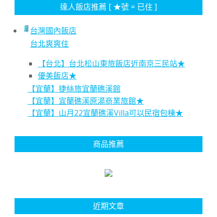
達人飯店推薦 [ ★號 = 已住 ]
台灣國內飯店
台北爽爽住
【台北】台北松山東旅飯店近南京三民站★
優美飯店★
【宜蘭】捷絲旅宜蘭礁溪館
【宜蘭】宜蘭礁溪原湯商業旅館★
【宜蘭】山月22宜蘭礁溪Villa可以民宿包棟★
商品推薦
近期文章