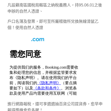
凡設籍南區國稅局轄區之納稅義務人，持95.06.01之後
申辦的自然人憑證、
戶口名簿及發票，即可至所屬稽徵所兌換無線滑鼠乙
個！使用自然人憑證
進行網路報稅，還可享週週抽百貨公司提貨券，愈早申
報得獎機會愈多喔！