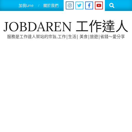
Skip
Search
加我Line
關於我們
to
content
JOBDAREN 工作達人
服務是工作達人架站的宗旨,工作|生活| 美食|旅遊|省錢～愛分享
Primary
Navigation
Menu