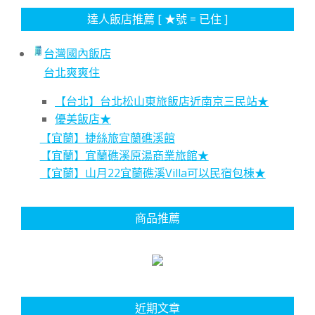
達人飯店推薦 [ ★號 = 已住 ]
台灣國內飯店
台北爽爽住
【台北】台北松山東旅飯店近南京三民站★
優美飯店★
【宜蘭】捷絲旅宜蘭礁溪館
【宜蘭】宜蘭礁溪原湯商業旅館★
【宜蘭】山月22宜蘭礁溪Villa可以民宿包棟★
商品推薦
近期文章