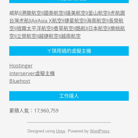
威航||
港龍航空
||
國泰航空
||
達美航空
||
釜山航空
||
虎航跟
台灣虎航
||
AirAsia X航空
||
捷星航空
||
海南航空
||
長榮航
空
||
宿霧太平洋航空
||
香草航空
||
酷航
||
日本航空
||
樂桃航
空
||
立榮航空
||
越捷航空
||
越南航空
ㄚ琪用過的虛擬主機
Hostinger
interserver虛擬主機
Bluehost
工作達人
累積人氣：17,960,759
Designed using
Unos
. Powered by
WordPress
.