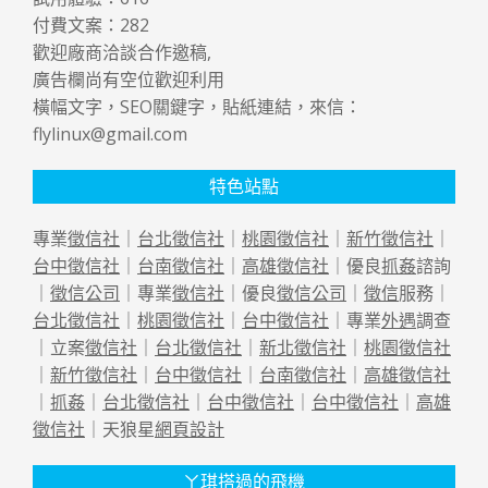
付費文案：
282
歡迎廠商洽談合作邀稿,
廣告欄尚有空位歡迎利用
橫幅文字，SEO關鍵字，貼紙連結，來信：
flylinux@gmail.com
特色站點
專業
徵信社
｜
台北徵信社
｜
桃園徵信社
｜
新竹徵信社
｜
台中徵信社
｜
台南徵信社
｜
高雄徵信社
｜優良
抓姦
諮詢
｜
徵信公司
｜專業
徵信社
｜優良
徵信公司
｜
徵信
服務｜
台北徵信社
｜
桃園徵信社
｜
台中徵信社
｜專業
外遇
調查
｜立案
徵信社
｜
台北徵信社
｜
新北徵信社
｜
桃園徵信社
｜
新竹徵信社
｜
台中徵信社
｜
台南徵信社
｜
高雄徵信社
｜
抓姦
｜
台北徵信社
｜
台中徵信社
｜
台中徵信社
｜
高雄
徵信社
｜天狼星
網頁設計
ㄚ琪搭過的飛機