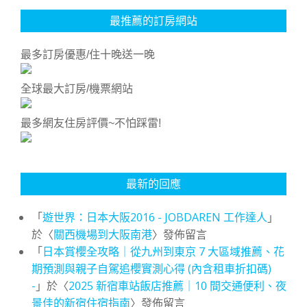
最推薦的訂房網站
最多訂房優惠/住十晚送一晚
全球最大訂房/機票網站
最多網友住房評價~不怕踩雷!
最新的回應
「
遊世界：日本大阪2016 - JOBDAREN 工作達人
」
於〈
關西機場到大阪南港
〉發佈留言
「
日本賞櫻全攻略｜從九州到東京 7 大區域推薦、花
期預測與親子自駕追櫻實測心得 (內含租車折扣碼)
-
」於〈
2025 新宿車站飯店推薦｜10 間交通便利、夜
景佳的新宿住宿指南
〉發佈留言