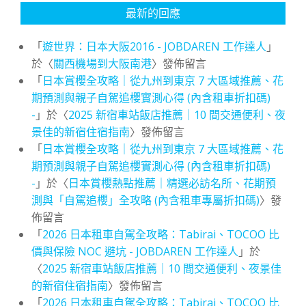
最新的回應
「
遊世界：日本大阪2016 - JOBDAREN 工作達人
」
於〈
關西機場到大阪南港
〉發佈留言
「
日本賞櫻全攻略｜從九州到東京 7 大區域推薦、花
期預測與親子自駕追櫻實測心得 (內含租車折扣碼)
-
」於〈
2025 新宿車站飯店推薦｜10 間交通便利、夜
景佳的新宿住宿指南
〉發佈留言
「
日本賞櫻全攻略｜從九州到東京 7 大區域推薦、花
期預測與親子自駕追櫻實測心得 (內含租車折扣碼)
-
」於〈
日本賞櫻熱點推薦｜精選必訪名所、花期預
測與「自駕追櫻」全攻略 (內含租車專屬折扣碼)
〉發
佈留言
「
2026 日本租車自駕全攻略：Tabirai、TOCOO 比
價與保險 NOC 避坑 - JOBDAREN 工作達人
」於
〈
2025 新宿車站飯店推薦｜10 間交通便利、夜景佳
的新宿住宿指南
〉發佈留言
「
2026 日本租車自駕全攻略：Tabirai、TOCOO 比