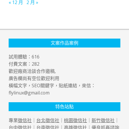
« 12 月
2 月 »
文案作品案例
試用體驗：
616
付費文案：
282
歡迎廠商洽談合作邀稿,
廣告欄尚有空位歡迎利用
橫幅文字，SEO關鍵字，貼紙連結，來信：
flylinux@gmail.com
特色站點
專業
徵信社
｜
台北徵信社
｜
桃園徵信社
｜
新竹徵信社
｜
台中徵信社
｜
台南徵信社
｜
高雄徵信社
｜優良
抓姦
諮詢