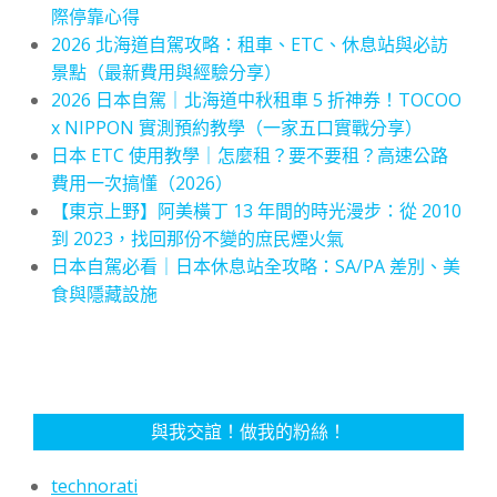
際停靠心得
2026 北海道自駕攻略：租車、ETC、休息站與必訪
景點（最新費用與經驗分享）
2026 日本自駕｜北海道中秋租車 5 折神券！TOCOO
x NIPPON 實測預約教學（一家五口實戰分享）
日本 ETC 使用教學｜怎麼租？要不要租？高速公路
費用一次搞懂（2026）
【東京上野】阿美橫丁 13 年間的時光漫步：從 2010
到 2023，找回那份不變的庶民煙火氣
日本自駕必看｜日本休息站全攻略：SA/PA 差別、美
食與隱藏設施
與我交誼！做我的粉絲！
technorati