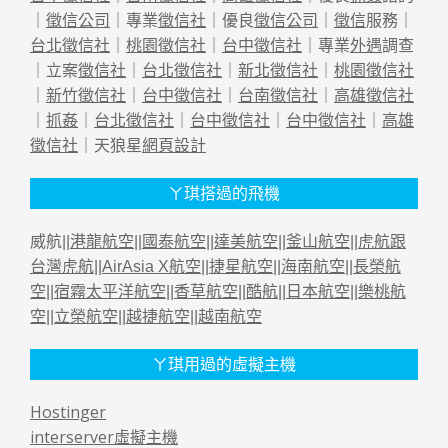
｜
徵信公司
｜專業
徵信社
｜優良
徵信公司
｜
徵信
服務｜
台北徵信社
｜
桃園徵信社
｜
台中徵信社
｜專業
外遇
調查
｜立案
徵信社
｜
台北徵信社
｜
新北徵信社
｜
桃園徵信社
｜
新竹徵信社
｜
台中徵信社
｜
台南徵信社
｜
高雄徵信社
｜
抓姦
｜
台北徵信社
｜
台中徵信社
｜
台中徵信社
｜
高雄
徵信社
｜天狼星
網頁設計
ㄚ琪搭過的飛機
威航||
港龍航空
||
國泰航空
||
達美航空
||
釜山航空
||
虎航跟
台灣虎航
||
AirAsia X航空
||
捷星航空
||
海南航空
||
長榮航
空
||
宿霧太平洋航空
||
香草航空
||
酷航
||
日本航空
||
樂桃航
空
||
立榮航空
||
越捷航空
||
越南航空
ㄚ琪用過的虛擬主機
Hostinger
interserver虛擬主機