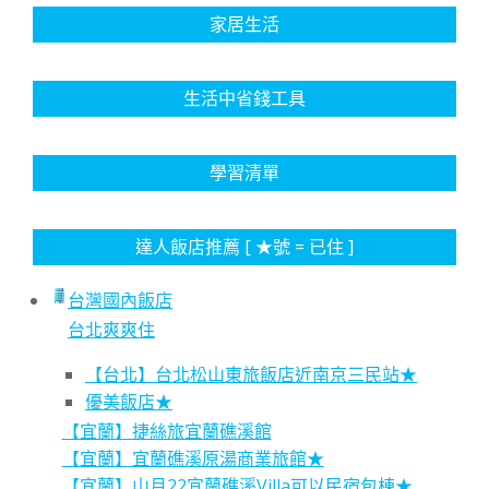
家居生活
生活中省錢工具
學習清單
達人飯店推薦 [ ★號 = 已住 ]
台灣國內飯店
台北爽爽住
【台北】台北松山東旅飯店近南京三民站★
優美飯店★
【宜蘭】捷絲旅宜蘭礁溪館
【宜蘭】宜蘭礁溪原湯商業旅館★
【宜蘭】山月22宜蘭礁溪Villa可以民宿包棟★