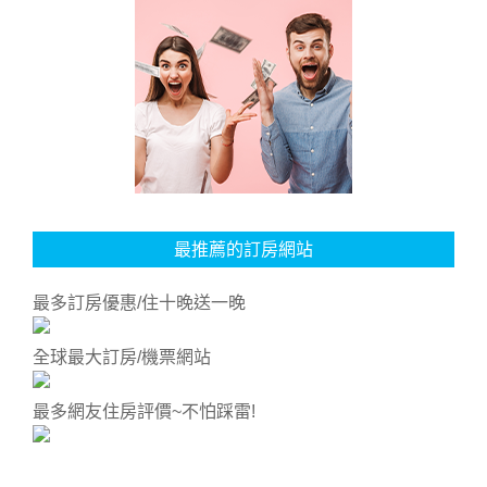
最推薦的訂房網站
最多訂房優惠/住十晚送一晚
全球最大訂房/機票網站
最多網友住房評價~不怕踩雷!