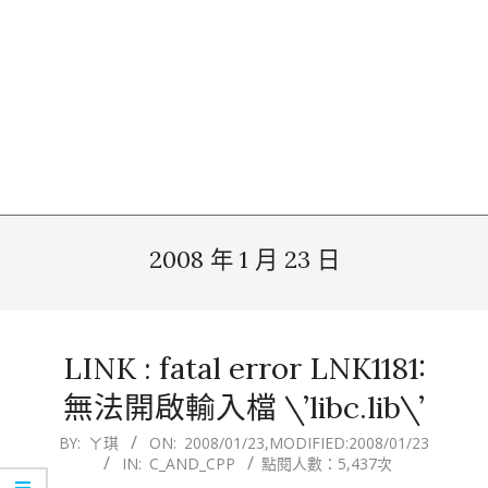
2008 年 1 月 23 日
LINK : fatal error LNK1181:
無法開啟輸入檔 \’libc.lib\’
2008-
BY:
ㄚ琪
ON:
2008/01/23
,MODIFIED:
2008/01/23
IN:
C_AND_CPP
點閱人數：5,437次
01-