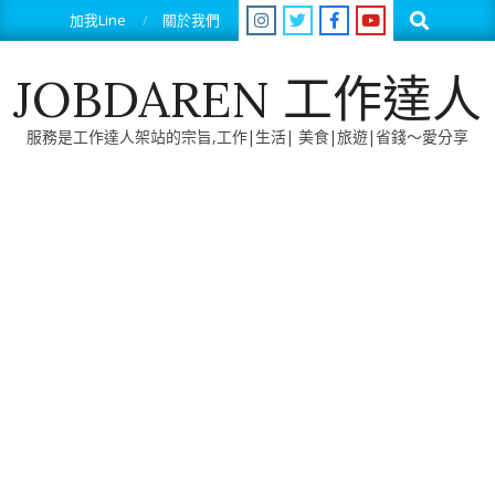
Skip
Search
加我Line
關於我們
to
content
JOBDAREN 工作達人
服務是工作達人架站的宗旨,工作|生活| 美食|旅遊|省錢～愛分享
Primary
Navigation
Menu