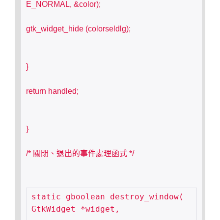
E_NORMAL, &color);
gtk_widget_hide (colorseldlg);
}
return handled;
}
/* 關閉、退出的事件處理函式 */
static gboolean destroy_window( 
GtkWidget *widget,
