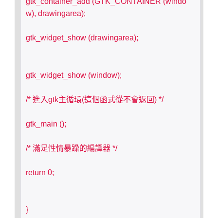
gtk_container_add (GTK_CONTAINER (windo
w), drawingarea);
gtk_widget_show (drawingarea);
gtk_widget_show (window);
/* 進入gtk主循環(這個函式從不會返回) */
gtk_main ();
/* 滿足性情暴躁的編譯器 */
return 0;