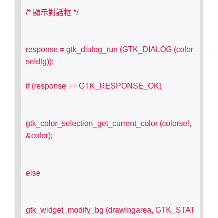
/* 顯示對話框 */
response = gtk_dialog_run (GTK_DIALOG (color
seldlg));
if (response == GTK_RESPONSE_OK)
gtk_color_selection_get_current_color (colorsel, 
&color);
else
gtk_widget_modify_bg (drawingarea, GTK_STAT