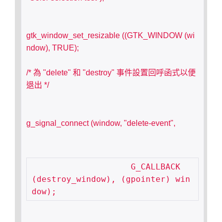
gtk_window_set_resizable ((GTK_WINDOW (wi
ndow), TRUE);
/* 為 "delete" 和 "destroy" 事件設置回呼函式以便
退出 */
g_signal_connect (window, "delete-event",
                    G_CALLBACK 
(destroy_window), (gpointer) win