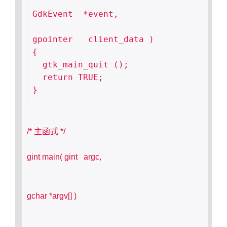
GdkEvent  *event,

gpointer   client_data )

{

  gtk_main_quit ();

  return TRUE;

/* 主函式 */
gint main( gint   argc,
gchar *argv[] )