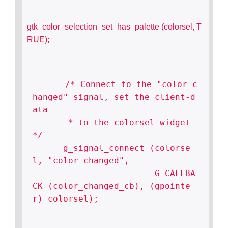
gtk_color_selection_set_has_palette (colorsel, T
RUE);
　　　　/* Connect to the "color_c
hanged" signal, set the client-d
ata

       * to the colorsel widget 
*/

      g_signal_connect (colorse
l, "color_changed",

                        G_CALLBA
CK (color_changed_cb), (gpointe