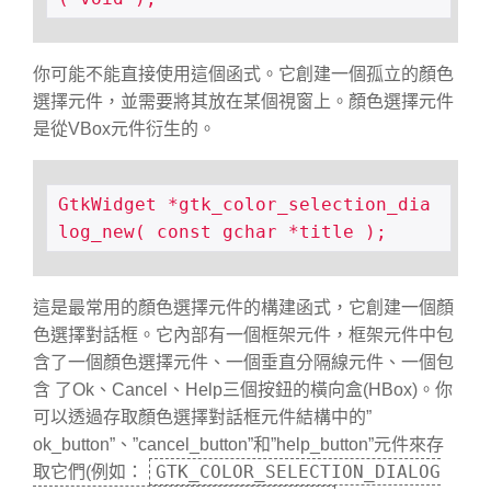
你可能不能直接使用這個函式。它創建一個孤立的顏色
選擇元件，並需要將其放在某個視窗上。顏色選擇元件
是從VBox元件衍生的。
GtkWidget *gtk_color_selection_dia
log_new( const gchar *title );
這是最常用的顏色選擇元件的構建函式，它創建一個顏
色選擇對話框。它內部有一個框架元件，框架元件中包
含了一個顏色選擇元件、一個垂直分隔線元件、一個包
含 了Ok、Cancel、Help三個按鈕的橫向盒(HBox)。你
可以透過存取顏色選擇對話框元件結構中的”
ok_button”、”cancel_button”和”help_button”元件來存
GTK_COLOR_SELECTION_DIALOG
取它們(例如：