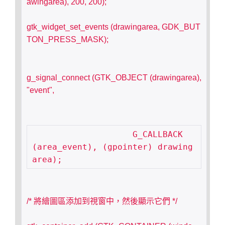
awingarea), 200, 200);
gtk_widget_set_events (drawingarea, GDK_BUT
TON_PRESS_MASK);
g_signal_connect (GTK_OBJECT (drawingarea), 
"event",
	            G_CALLBACK 
(area_event), (gpointer) drawing
/* 將繪圖區添加到視窗中，然後顯示它們 */