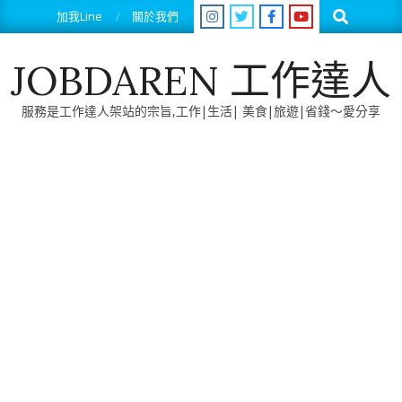
Skip
Search
加我Line
關於我們
to
content
JOBDAREN 工作達人
服務是工作達人架站的宗旨,工作|生活| 美食|旅遊|省錢～愛分享
Primary
Navigation
Menu