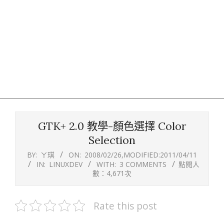
GTK+ 2.0 教學-顏色選擇 Color
Selection
BY:
ㄚ琪
ON:
2008/02/26
,MODIFIED:
2011/04/11
IN:
LINUXDEV
WITH:
3 COMMENTS
點閱人
數：4,671次
Rate this post