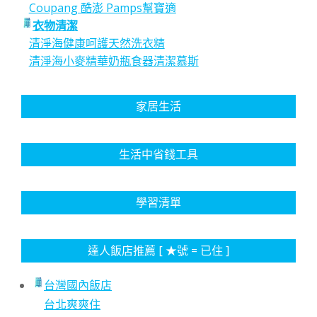
Coupang 酷澎 Pamps幫寶適
衣物清潔
清淨海健康呵護天然洗衣精
清淨海小麥精華奶瓶食器清潔慕斯
家居生活
生活中省錢工具
學習清單
達人飯店推薦 [ ★號 = 已住 ]
台灣國內飯店
台北爽爽住