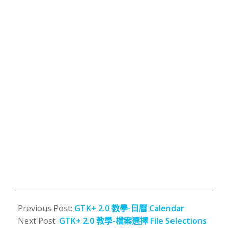
2008-
02-
Previous Post:
GTK+ 2.0 教學-日曆 Calendar
26
Next Post:
GTK+ 2.0 教學-檔案選擇 File Selections