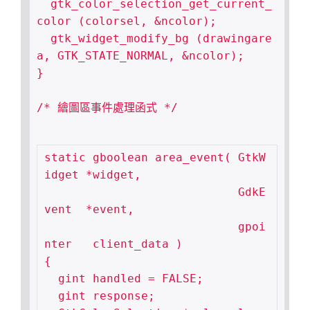
  gtk_color_selection_get_current_
color (colorsel, &ncolor);

  gtk_widget_modify_bg (drawingare
a, GTK_STATE_NORMAL, &ncolor);

}

/* 繪圖區事件處理函式 */

static gboolean area_event( GtkW
idget *widget,

                            GdkE
vent  *event,

                            gpoi
nter   client_data )

{

  gint handled = FALSE;

  gint response;
