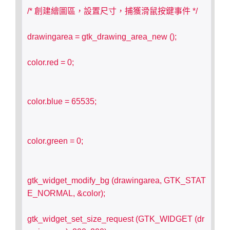
/* 創建繪圖區，設置尺寸，捕獲滑鼠按鍵事件 */
drawingarea = gtk_drawing_area_new ();
color.red = 0;
color.blue = 65535;
color.green = 0;
gtk_widget_modify_bg (drawingarea, GTK_STAT
E_NORMAL, &color);
gtk_widget_set_size_request (GTK_WIDGET (dr