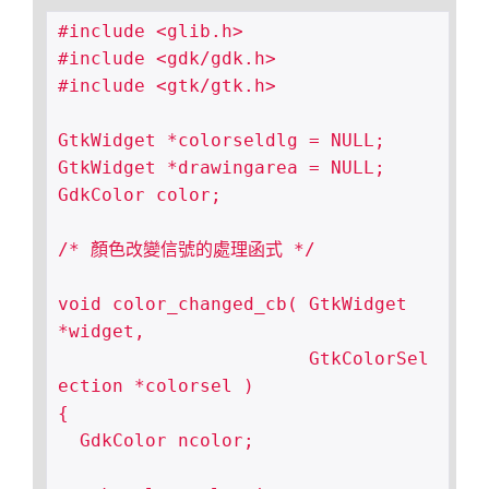
#include <glib.h>

#include <gdk/gdk.h>

#include <gtk/gtk.h>

GtkWidget *colorseldlg = NULL;

GtkWidget *drawingarea = NULL;

GdkColor color;

/* 顏色改變信號的處理函式 */

void color_changed_cb( GtkWidget         
*widget,

                       GtkColorSel
ection *colorsel )

{

  GdkColor ncolor;
