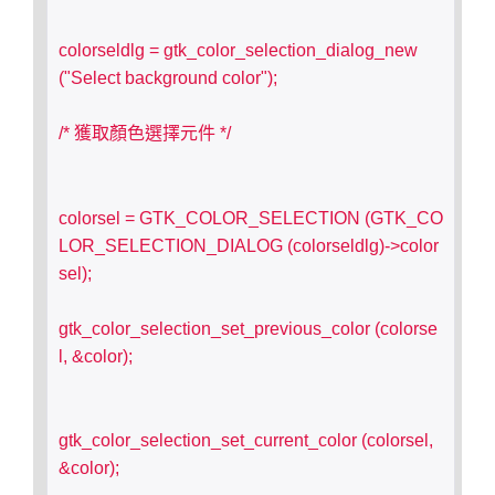
colorseldlg = gtk_color_selection_dialog_new 
("Select background color");
/* 獲取顏色選擇元件 */
colorsel = GTK_COLOR_SELECTION (GTK_CO
LOR_SELECTION_DIALOG (colorseldlg)->color
sel);
gtk_color_selection_set_previous_color (colorse
l, &color);
gtk_color_selection_set_current_color (colorsel, 
&color);