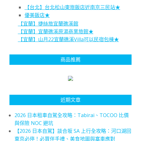
【台北】台北松山東旅飯店近南京三民站★
優美飯店★
【宜蘭】捷絲旅宜蘭礁溪館
【宜蘭】宜蘭礁溪原湯商業旅館★
【宜蘭】山月22宜蘭礁溪Villa可以民宿包棟★
商品推薦
近期文章
2026 日本租車自駕全攻略：Tabirai、TOCOO 比價
與保險 NOC 避坑
【2026 日本自駕】談合坂 SA 上行全攻略：河口湖回
東京必停！必買伴手禮、美食地圖與塞車應對