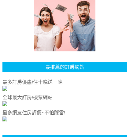
最推薦的訂房網站
最多訂房優惠/住十晚送一晚
全球最大訂房/機票網站
最多網友住房評價~不怕踩雷!