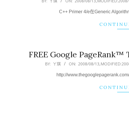
BY:
ㄚ琪
ON:
2008/08/13
,MODIFIED:
2008/
08-
C++ Primer 4/e在Generic A
13
CONTINU
FREE Google PageRank™ To
2008-
BY:
ㄚ琪
ON:
2008/08/13
,MODIFIED:
200
08-
http://www.thegooglepage
13
CONTINU