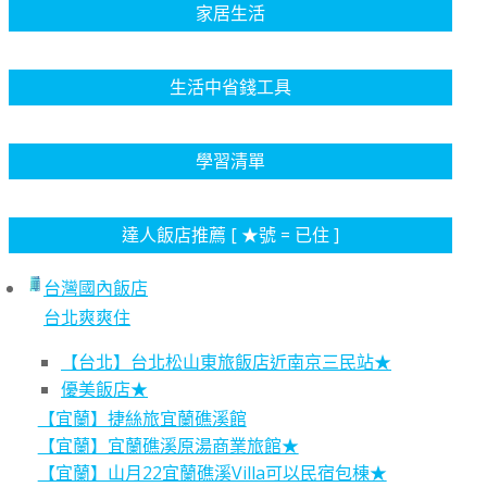
家居生活
生活中省錢工具
學習清單
達人飯店推薦 [ ★號 = 已住 ]
台灣國內飯店
台北爽爽住
【台北】台北松山東旅飯店近南京三民站★
優美飯店★
【宜蘭】捷絲旅宜蘭礁溪館
【宜蘭】宜蘭礁溪原湯商業旅館★
【宜蘭】山月22宜蘭礁溪Villa可以民宿包棟★