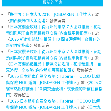
最新的回應
「
遊世界：日本大阪2016 - JOBDAREN 工作達人
」於
〈
關西機場到大阪南港
〉發佈留言
「
日本賞櫻全攻略｜從九州到東京 7 大區域推薦、花期
預測與親子自駕追櫻實測心得 (內含租車折扣碼) -
」於
〈
2025 新宿車站飯店推薦｜10 間交通便利、夜景佳的
新宿住宿指南
〉發佈留言
「
日本賞櫻全攻略｜從九州到東京 7 大區域推薦、花期
預測與親子自駕追櫻實測心得 (內含租車折扣碼) -
」於
〈
日本賞櫻熱點推薦｜精選必訪名所、花期預測與「自
駕追櫻」全攻略 (內含租車專屬折扣碼)
〉發佈留言
「
2026 日本租車自駕全攻略：Tabirai、TOCOO 比價
與保險 NOC 避坑 - JOBDAREN 工作達人
」於〈
2025 新
宿車站飯店推薦｜10 間交通便利、夜景佳的新宿住宿指
南
〉發佈留言
「
2026 日本租車自駕全攻略：Tabirai、TOCOO 比價
與保險 NOC 避坑 - JOBDAREN 工作達人
」於〈
日本九