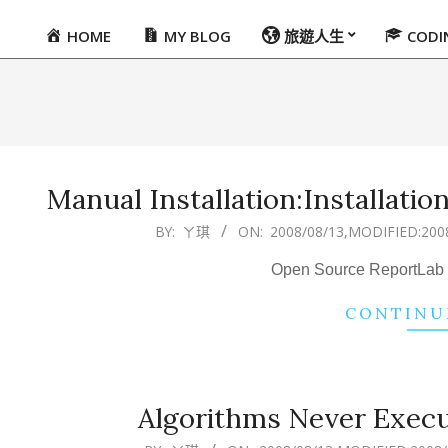
HOME
MY BLOG
旅遊人生
COD
Primary
Navigation
Menu
Manual Installation:Installat
2008-
BY:
ㄚ琪
ON:
2008/08/13
,MODIFIED:
200
08-
Open Source ReportLab To
13
CONTINU
Algorithms Never Execu
2008-