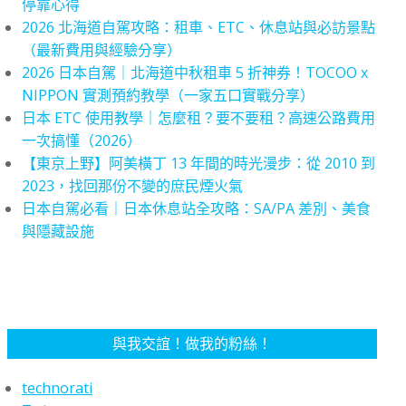
停靠心得
2026 北海道自駕攻略：租車、ETC、休息站與必訪景點
（最新費用與經驗分享）
2026 日本自駕｜北海道中秋租車 5 折神券！TOCOO x
NIPPON 實測預約教學（一家五口實戰分享）
日本 ETC 使用教學｜怎麼租？要不要租？高速公路費用
一次搞懂（2026）
【東京上野】阿美橫丁 13 年間的時光漫步：從 2010 到
2023，找回那份不變的庶民煙火氣
日本自駕必看｜日本休息站全攻略：SA/PA 差別、美食
與隱藏設施
與我交誼！做我的粉絲！
technorati