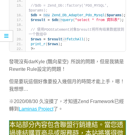
//$db = Zend_Db::factory('PDO_MYSQL', 
$params);
$db
 = 
new
Zend_Db_Adapter_Pdo_Mysql
(
$params
)
;
$result
 = 
$db
->
query
(
"select * from 資料表"
)
;
// 使用PDOStatement对象$result将所有结果数据放到
一个数组中
$rows
 = 
$result
->
fetchAll
()
;
print_r
(
$rows
)
;
?
>
發現沒有darKyle (飄向星空) 所說的問題，但是我猜是
Rewrite Rule設定的問題！
但是要玩這個好像要投入幾個月的時間才能上手，嗯！
我想想…
※2020/08/30 久沒摸了，才知道Zend Framework已經
轉到
Laminas Project
了。
本站部分內容包含聯盟行銷連結。當您透
過連結購買商品或服務時，本站將獲得微