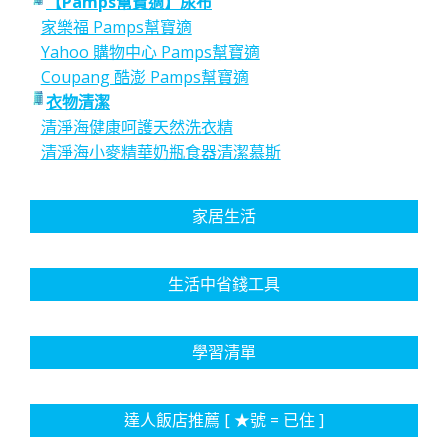
【Pamps幫寶適】尿布
家樂福 Pamps幫寶適
Yahoo 購物中心 Pamps幫寶適
Coupang 酷澎 Pamps幫寶適
衣物清潔
清淨海健康呵護天然洗衣精
清淨海小麥精華奶瓶食器清潔慕斯
家居生活
生活中省錢工具
學習清單
達人飯店推薦 [ ★號 = 已住 ]