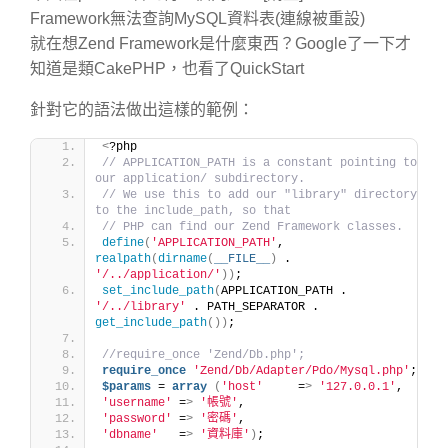
Framework無法查詢MySQL資料表(連線被重設)
就在想Zend Framework是什麼東西？Google了一下才
知道是類CakePHP，也看了QuickStart
針對它的語法做出這樣的範例：
<
?php
// APPLICATION_PATH is a constant pointing to 
our application/ subdirectory.
// We use this to add our "library" directory 
to the include_path, so that
// PHP can find our Zend Framework classes.
define
(
'APPLICATION_PATH'
, 
realpath
(
dirname
(
__FILE__
)
 . 
'/../application/'
))
;
set_include_path
(
APPLICATION_PATH . 
'/../library'
 . PATH_SEPARATOR . 
get_include_path
())
;
//require_once 'Zend/Db.php';
require_once
'Zend/Db/Adapter/Pdo/Mysql.php'
;
$params
 = 
array
(
'host'
     =
>
'127.0.0.1'
,
'username'
 =
>
'帳號'
,
'password'
 =
>
'密碼'
,
'dbname'
   =
>
'資料庫'
)
;