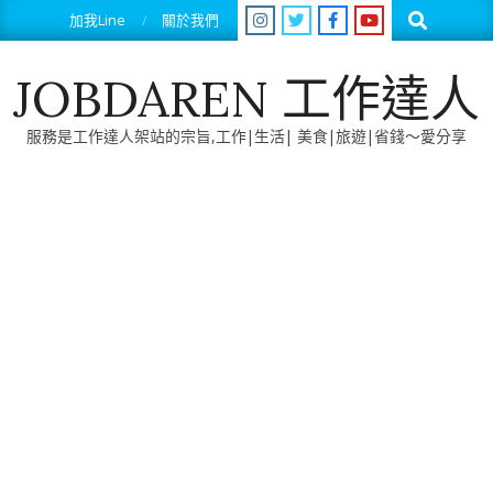
Skip
Search
加我Line
關於我們
to
content
JOBDAREN 工作達人
服務是工作達人架站的宗旨,工作|生活| 美食|旅遊|省錢～愛分享
Primary
Navigation
Menu