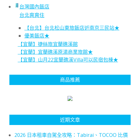
台灣國內飯店
台北爽爽住
【台北】台北松山東旅飯店近南京三民站★
優美飯店★
【宜蘭】捷絲旅宜蘭礁溪館
【宜蘭】宜蘭礁溪原湯商業旅館★
【宜蘭】山月22宜蘭礁溪Villa可以民宿包棟★
商品推薦
近期文章
2026 日本租車自駕全攻略：Tabirai、TOCOO 比價