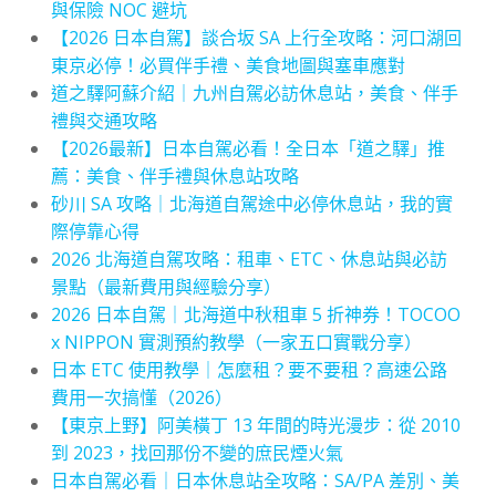
與保險 NOC 避坑
【2026 日本自駕】談合坂 SA 上行全攻略：河口湖回
東京必停！必買伴手禮、美食地圖與塞車應對
道之驛阿蘇介紹｜九州自駕必訪休息站，美食、伴手
禮與交通攻略
【2026最新】日本自駕必看！全日本「道之驛」推
薦：美食、伴手禮與休息站攻略
砂川 SA 攻略｜北海道自駕途中必停休息站，我的實
際停靠心得
2026 北海道自駕攻略：租車、ETC、休息站與必訪
景點（最新費用與經驗分享）
2026 日本自駕｜北海道中秋租車 5 折神券！TOCOO
x NIPPON 實測預約教學（一家五口實戰分享）
日本 ETC 使用教學｜怎麼租？要不要租？高速公路
費用一次搞懂（2026）
【東京上野】阿美橫丁 13 年間的時光漫步：從 2010
到 2023，找回那份不變的庶民煙火氣
日本自駕必看｜日本休息站全攻略：SA/PA 差別、美