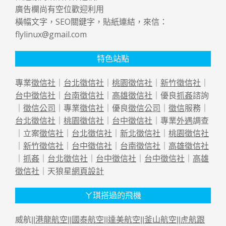
廣告欄尚有空位歡迎利用
橫幅文字，SEO關鍵字，貼紙連結，來信：
flylinux@gmail.com
特色站點
專業
徵信社
｜
台北徵信社
｜
桃園徵信社
｜
新竹徵信社
｜
台中徵信社
｜
台南徵信社
｜
高雄徵信社
｜優良
抓姦
諮詢
｜
徵信公司
｜專業
徵信社
｜優良
徵信公司
｜
徵信
服務｜
台北徵信社
｜
桃園徵信社
｜
台中徵信社
｜專業
外遇
調查
｜立案
徵信社
｜
台北徵信社
｜
新北徵信社
｜
桃園徵信社
｜
新竹徵信社
｜
台中徵信社
｜
台南徵信社
｜
高雄徵信社
｜
抓姦
｜
台北徵信社
｜
台中徵信社
｜
台中徵信社
｜
高雄
徵信社
｜天狼星
網頁設計
ㄚ琪搭過的飛機
威航||
港龍航空
||
國泰航空
||
達美航空
||
釜山航空
||
虎航跟