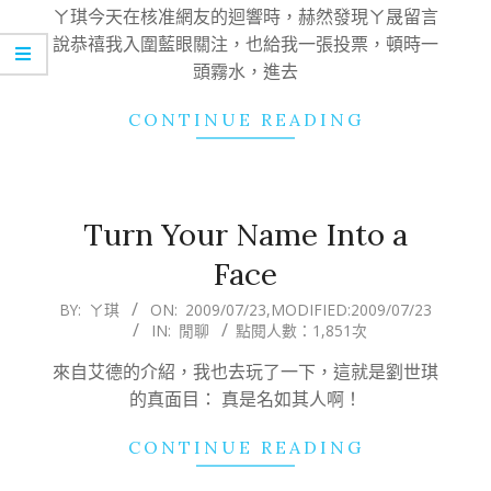
23
ㄚ琪今天在核准網友的迴響時，赫然發現ㄚ晟留言
說恭禧我入圍藍眼關注，也給我一張投票，頓時一
頭霧水，進去
CONTINUE READING
Turn Your Name Into a
Face
2009-
BY:
ㄚ琪
ON:
2009/07/23
,MODIFIED:
2009/07/23
IN:
閒聊
點閱人數：1,851次
07-
23
來自艾德的介紹，我也去玩了一下，這就是劉世琪
的真面目： 真是名如其人啊！
CONTINUE READING