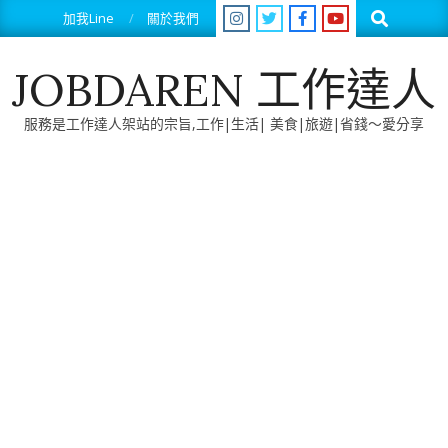
Skip
Search
加我Line
關於我們
to
content
JOBDAREN 工作達人
服務是工作達人架站的宗旨,工作|生活| 美食|旅遊|省錢～愛分享
Primary
Navigation
Menu