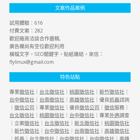
文案作品案例
試用體驗：
616
付費文案：
282
歡迎廠商洽談合作邀稿,
廣告欄尚有空位歡迎利用
橫幅文字，SEO關鍵字，貼紙連結，來信：
flylinux@gmail.com
特色站點
專業
徵信社
｜
台北徵信社
｜
桃園徵信社
｜
新竹徵信社
｜
台中徵信社
｜
台南徵信社
｜
高雄徵信社
｜優良
抓姦
諮詢
｜
徵信公司
｜專業
徵信社
｜優良
徵信公司
｜
徵信
服務｜
台北徵信社
｜
桃園徵信社
｜
台中徵信社
｜專業
外遇
調查
｜立案
徵信社
｜
台北徵信社
｜
新北徵信社
｜
桃園徵信社
｜
新竹徵信社
｜
台中徵信社
｜
台南徵信社
｜
高雄徵信社
｜
抓姦
｜
台北徵信社
｜
台中徵信社
｜
台中徵信社
｜
高雄