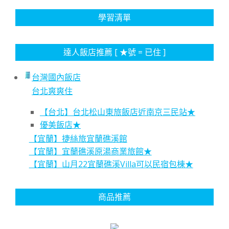
學習清單
達人飯店推薦 [ ★號 = 已住 ]
台灣國內飯店
台北爽爽住
【台北】台北松山東旅飯店近南京三民站★
優美飯店★
【宜蘭】捷絲旅宜蘭礁溪館
【宜蘭】宜蘭礁溪原湯商業旅館★
【宜蘭】山月22宜蘭礁溪Villa可以民宿包棟★
商品推薦