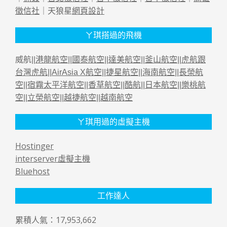
徵信社
｜天狼星
網頁設計
ㄚ琪搭過的飛機
威航||
港龍航空
||
國泰航空
||
達美航空
||
釜山航空
||
虎航跟
台灣虎航
||
AirAsia X航空
||
捷星航空
||
海南航空
||
長榮航
空
||
宿霧太平洋航空
||
香草航空
||
酷航
||
日本航空
||
樂桃航
空
||
立榮航空
||
越捷航空
||
越南航空
ㄚ琪用過的虛擬主機
Hostinger
interserver虛擬主機
Bluehost
工作達人
累積人氣：17,953,662