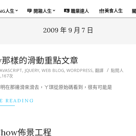
美食人生
ING人生
開箱人生
職業達人
2009 年 9 月 7 日
how那樣的滑動重點文章
JAVASCRIPT
,
JQUERY
,
WEB BLOG
,
WORDPRESS
,
翻譯
點閱人
,167次
片及說明在那邊滑來滑去，ㄚ琪從原始碼看到，很有可能是
E READING
Chow佈景工程