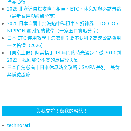
停靠心得
2026 北海道自駕攻略：租車、ETC、休息站與必訪景點
（最新費用與經驗分享）
2026 日本自駕｜北海道中秋租車 5 折神券！TOCOO x
NIPPON 實測預約教學（一家五口實戰分享）
日本 ETC 使用教學｜怎麼租？要不要租？高速公路費用
一次搞懂（2026）
【東京上野】阿美橫丁 13 年間的時光漫步：從 2010 到
2023，找回那份不變的庶民煙火氣
日本自駕必看｜日本休息站全攻略：SA/PA 差別、美食
與隱藏設施
與我交誼！做我的粉絲！
technorati