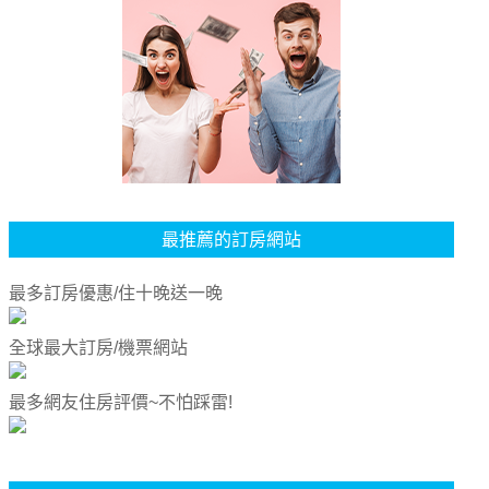
最推薦的訂房網站
最多訂房優惠/住十晚送一晚
全球最大訂房/機票網站
最多網友住房評價~不怕踩雷!