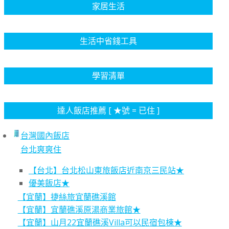
家居生活
生活中省錢工具
學習清單
達人飯店推薦 [ ★號 = 已住 ]
台灣國內飯店
台北爽爽住
【台北】台北松山東旅飯店近南京三民站★
優美飯店★
【宜蘭】捷絲旅宜蘭礁溪館
【宜蘭】宜蘭礁溪原湯商業旅館★
【宜蘭】山月22宜蘭礁溪Villa可以民宿包棟★