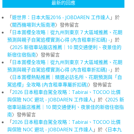
最新的回應
「
遊世界：日本大阪2016 - JOBDAREN 工作達人
」於
〈
關西機場到大阪南港
〉發佈留言
「
日本賞櫻全攻略｜從九州到東京 7 大區域推薦、花期
預測與親子自駕追櫻實測心得 (內含租車折扣碼) -
」於
〈
2025 新宿車站飯店推薦｜10 間交通便利、夜景佳的
新宿住宿指南
〉發佈留言
「
日本賞櫻全攻略｜從九州到東京 7 大區域推薦、花期
預測與親子自駕追櫻實測心得 (內含租車折扣碼) -
」於
〈
日本賞櫻熱點推薦｜精選必訪名所、花期預測與「自
駕追櫻」全攻略 (內含租車專屬折扣碼)
〉發佈留言
「
2026 日本租車自駕全攻略：Tabirai、TOCOO 比價
與保險 NOC 避坑 - JOBDAREN 工作達人
」於〈
2025 新
宿車站飯店推薦｜10 間交通便利、夜景佳的新宿住宿指
南
〉發佈留言
「
2026 日本租車自駕全攻略：Tabirai、TOCOO 比價
與保險 NOC 避坑 - JOBDAREN 工作達人
」於〈
日本九