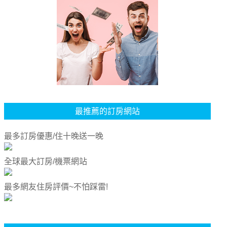
最推薦的訂房網站
最多訂房優惠/住十晚送一晚
全球最大訂房/機票網站
最多網友住房評價~不怕踩雷!