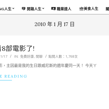
美食人生
ING人生
開箱人生
職業達人
2010 年 1 月 17 日
8部電影了!
1/17
IN:
免費好康
,
閒聊
點閱人數：1,768次
影，主因最是我的生日跟威尼斯的週年慶同一天！ 今天ㄚ
E READING