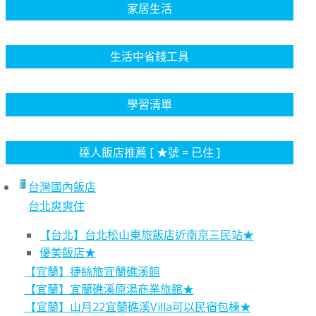
家居生活
生活中省錢工具
學習清單
達人飯店推薦 [ ★號 = 已住 ]
台灣國內飯店
台北爽爽住
【台北】台北松山東旅飯店近南京三民站★
優美飯店★
【宜蘭】捷絲旅宜蘭礁溪館
【宜蘭】宜蘭礁溪原湯商業旅館★
【宜蘭】山月22宜蘭礁溪Villa可以民宿包棟★