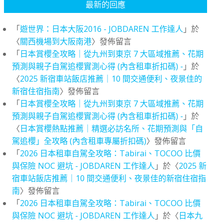
最新的回應
「
遊世界：日本大阪2016 - JOBDAREN 工作達人
」於
〈
關西機場到大阪南港
〉發佈留言
「
日本賞櫻全攻略｜從九州到東京 7 大區域推薦、花期
預測與親子自駕追櫻實測心得 (內含租車折扣碼) -
」於
〈
2025 新宿車站飯店推薦｜10 間交通便利、夜景佳的
新宿住宿指南
〉發佈留言
「
日本賞櫻全攻略｜從九州到東京 7 大區域推薦、花期
預測與親子自駕追櫻實測心得 (內含租車折扣碼) -
」於
〈
日本賞櫻熱點推薦｜精選必訪名所、花期預測與「自
駕追櫻」全攻略 (內含租車專屬折扣碼)
〉發佈留言
「
2026 日本租車自駕全攻略：Tabirai、TOCOO 比價
與保險 NOC 避坑 - JOBDAREN 工作達人
」於〈
2025 新
宿車站飯店推薦｜10 間交通便利、夜景佳的新宿住宿指
南
〉發佈留言
「
2026 日本租車自駕全攻略：Tabirai、TOCOO 比價
與保險 NOC 避坑 - JOBDAREN 工作達人
」於〈
日本九