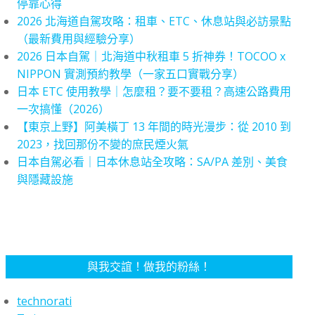
停靠心得
2026 北海道自駕攻略：租車、ETC、休息站與必訪景點
（最新費用與經驗分享）
2026 日本自駕｜北海道中秋租車 5 折神券！TOCOO x
NIPPON 實測預約教學（一家五口實戰分享）
日本 ETC 使用教學｜怎麼租？要不要租？高速公路費用
一次搞懂（2026）
【東京上野】阿美橫丁 13 年間的時光漫步：從 2010 到
2023，找回那份不變的庶民煙火氣
日本自駕必看｜日本休息站全攻略：SA/PA 差別、美食
與隱藏設施
與我交誼！做我的粉絲！
technorati