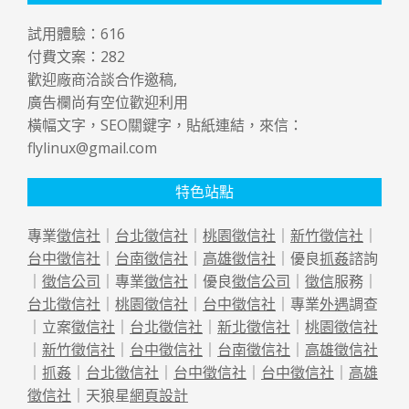
試用體驗：
616
付費文案：
282
歡迎廠商洽談合作邀稿,
廣告欄尚有空位歡迎利用
橫幅文字，SEO關鍵字，貼紙連結，來信：
flylinux@gmail.com
特色站點
專業
徵信社
｜
台北徵信社
｜
桃園徵信社
｜
新竹徵信社
｜
台中徵信社
｜
台南徵信社
｜
高雄徵信社
｜優良
抓姦
諮詢
｜
徵信公司
｜專業
徵信社
｜優良
徵信公司
｜
徵信
服務｜
台北徵信社
｜
桃園徵信社
｜
台中徵信社
｜專業
外遇
調查
｜立案
徵信社
｜
台北徵信社
｜
新北徵信社
｜
桃園徵信社
｜
新竹徵信社
｜
台中徵信社
｜
台南徵信社
｜
高雄徵信社
｜
抓姦
｜
台北徵信社
｜
台中徵信社
｜
台中徵信社
｜
高雄
徵信社
｜天狼星
網頁設計