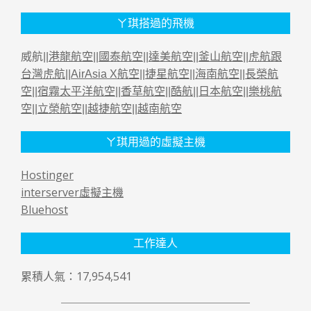
ㄚ琪搭過的飛機
威航||
港龍航空
||
國泰航空
||
達美航空
||
釜山航空
||
虎航跟
台灣虎航
||
AirAsia X航空
||
捷星航空
||
海南航空
||
長榮航
空
||
宿霧太平洋航空
||
香草航空
||
酷航
||
日本航空
||
樂桃航
空
||
立榮航空
||
越捷航空
||
越南航空
ㄚ琪用過的虛擬主機
Hostinger
interserver虛擬主機
Bluehost
工作達人
累積人氣：17,954,541