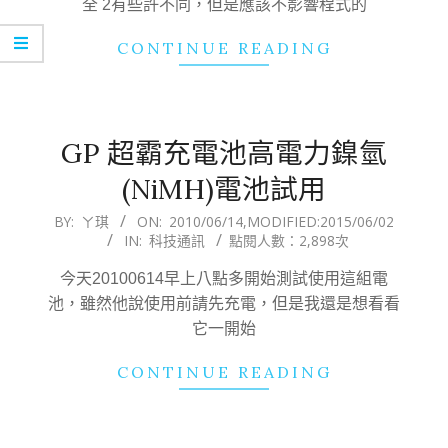
全 2有些許不同，但是應該不影響程式的
CONTINUE READING
GP 超霸充電池高電力鎳氫
(NiMH)電池試用
2010-
BY:
ㄚ琪
ON:
2010/06/14
,MODIFIED:
2015/06/02
IN:
科技通訊
點閱人數：2,898次
06-
14
今天20100614早上八點多開始測試使用這組電
池，雖然他說使用前請先充電，但是我還是想看看
它一開始
CONTINUE READING