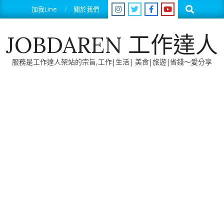
Skip
Search
加我Line
關於我們
to
content
JOBDAREN 工作達人
服務是工作達人架站的宗旨,工作|生活| 美食|旅遊|省錢～愛分享
Primary
Navigation
Menu