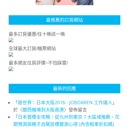
最推薦的訂房網站
最多訂房優惠/住十晚送一晚
全球最大訂房/機票網站
最多網友住房評價~不怕踩雷!
最新的回應
「
遊世界：日本大阪2016 - JOBDAREN 工作達人
」
於〈
關西機場到大阪南港
〉發佈留言
「
日本賞櫻全攻略｜從九州到東京 7 大區域推薦、花
期預測與親子自駕追櫻實測心得 (內含租車折扣碼)