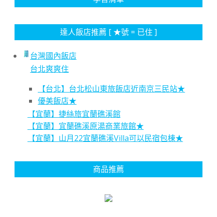
達人飯店推薦 [ ★號 = 已住 ]
台灣國內飯店
台北爽爽住
【台北】台北松山東旅飯店近南京三民站★
優美飯店★
【宜蘭】捷絲旅宜蘭礁溪館
【宜蘭】宜蘭礁溪原湯商業旅館★
【宜蘭】山月22宜蘭礁溪Villa可以民宿包棟★
商品推薦