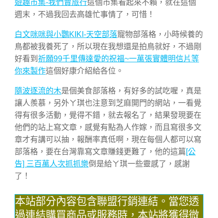
遊趣市集-我們賣旅行
這個市集看起來不賴，就在這個
週末，不過我回去高雄忙事情了，可惜！
白文咪咪與小鸚KIKI-天空部落
寵物部落格，小時候養的
鳥都被我養死了，所以現在我想還是拍鳥就好，不過剛
好看到
祈願99千里傳達愛的祝福~一萬張實體明信片等
你來製作
這個好康介紹給各位。
隨波逐流的木
是個美食部落格，有好多的試吃喔，真是
讓人羨慕，另外ㄚ琪也注意到芝麻開門的網站，一看覺
得有很多活動，覺得不錯，就去報名了，結果發現要在
他們的站上寫文章，感覺有點為人作嫁，而且寫很多文
章才有講可以抽，報酬率真低啊，現在每個人都可以寫
部落格，要在台灣靠寫文章賺錢更難了，他的這篇
[公
告] 三百萬人次抓抓樂
倒是給ㄚ琪一些靈感了，感謝
了！
本站部分內容包含聯盟行銷連結。當您透
過連結購買商品或服務時，本站將獲得微