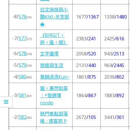
白文咪咪與小
-8/
576
鸚KIKI-天空部
1677
/1367
1338
/1480
(576)
�
《BIRGIT。
-7/
577
2383
/241
2425
/616
(577)
逍。遙。遊》
-6/
578
文字邊境
2058
/520
943
/2513
(578)
-5/
579
旅遊與生活
2131
/440
964
/2445
(579)
-4/
580
電鍋添添Fun~
1861
/875
2036
/802
(580)
貓。果然如是
-3/
581
｜*我選擇
1864
/867
1883
/892
(581)
roodo
熱門焦點部落
-2/
582
2672
/105
3441
/361
(582)
格 :: 痞客邦 P