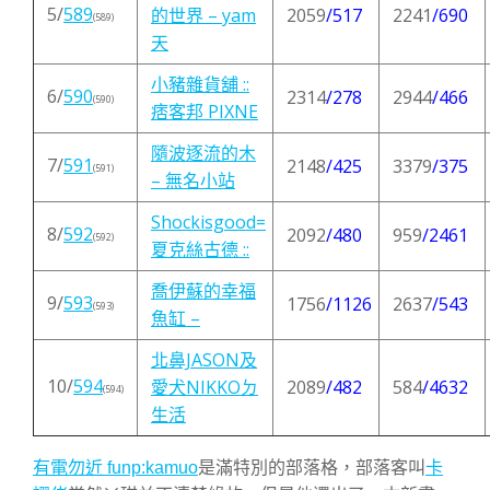
5/
589
的世界 – yam
2059
/517
2241
/690
(589)
天
小豬雜貨舖 ::
6/
590
2314
/278
2944
/466
(590)
痞客邦 PIXNE
隨波逐流的木
7/
591
2148
/425
3379
/375
(591)
– 無名小站
Shockisgood=
8/
592
2092
/480
959
/2461
(592)
夏克絲古德 ::
喬伊蘇的幸福
9/
593
1756
/1126
2637
/543
(593)
魚缸 –
北鼻JASON及
10/
594
愛犬NIKKOㄉ
2089
/482
584
/4632
(594)
生活
有電勿近 funp:kamuo
是滿特別的部落格，部落客叫
卡