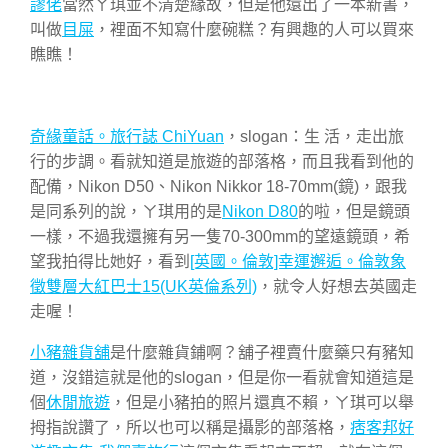
謬佬
當然ㄚ琪並不清楚緣故，但是他還出了一本新書，
叫做
目屎
，裡面不知寫什麼碗糕？有興趣的人可以買來
瞧瞧！
奇緣童話。旅行誌 ChiYuan
，slogan：生 活，走出旅
行的步調。看就知道是旅遊的部落格，而且我看到他的
配備，
Nikon D50、
Nikon Nikkor 18-70mm(鏡)，跟我
是同系列的說，ㄚ琪用的是
Nikon D80
的啦，但是鏡頭
一樣，不過我還擁有另一隻70-300mm的望遠鏡頭，希
望我拍得比她好，看到
[英國。倫敦]幸運邂逅。倫敦象
徵雙層大紅巴士15(UK英倫系列)
，就令人好想去英國走
走喔！
小豬雜貨舖
是什麼雜貨鋪啊？舖子裡賣什麼藥只有豬知
道，沒錯這就是他的slogan，但是你一看就會知道這是
個
休閒旅遊
，但是小豬拍的照片還真不賴，ㄚ琪可以舉
拇指說讚了，所以也可以稱是攝影的部落格，
痞客邦好