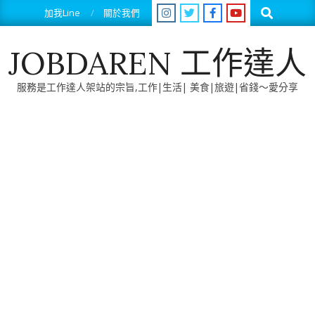
Skip
Search
加我Line
關於我們
to
content
JOBDAREN 工作達人
服務是工作達人架站的宗旨,工作|生活| 美食|旅遊|省錢～愛分享
Primary
Navigation
Menu