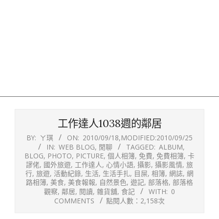
工作達人1038週的鄰居
BY:
ㄚ琪
ON:
2010/09/18
,MODIFIED:
2010/09/25
IN:
WEB BLOG
,
閒聊
TAGGED:
ALBUM
,
BLOG
,
PHOTO
,
PICTURE
,
個人相簿
,
免費
,
免費相簿
,
卡
謬佬
,
國外旅遊
,
工作達人
,
心情小語
,
攝影
,
攝影風情
,
旅
行
,
旅遊
,
活動紀錄
,
生活
,
生活手扎
,
目屎
,
相簿
,
網誌
,
網
路相簿
,
美食
,
美食報報
,
自然景色
,
遊記
,
部落格
,
部落格
觀察
,
鄰居
,
閱讀
,
雜貨舖
,
食記
WITH:
0
COMMENTS
點閱人數：2,158次