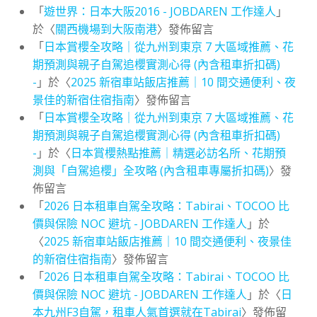
「
遊世界：日本大阪2016 - JOBDAREN 工作達人
」
於〈
關西機場到大阪南港
〉發佈留言
「
日本賞櫻全攻略｜從九州到東京 7 大區域推薦、花
期預測與親子自駕追櫻實測心得 (內含租車折扣碼)
-
」於〈
2025 新宿車站飯店推薦｜10 間交通便利、夜
景佳的新宿住宿指南
〉發佈留言
「
日本賞櫻全攻略｜從九州到東京 7 大區域推薦、花
期預測與親子自駕追櫻實測心得 (內含租車折扣碼)
-
」於〈
日本賞櫻熱點推薦｜精選必訪名所、花期預
測與「自駕追櫻」全攻略 (內含租車專屬折扣碼)
〉發
佈留言
「
2026 日本租車自駕全攻略：Tabirai、TOCOO 比
價與保險 NOC 避坑 - JOBDAREN 工作達人
」於
〈
2025 新宿車站飯店推薦｜10 間交通便利、夜景佳
的新宿住宿指南
〉發佈留言
「
2026 日本租車自駕全攻略：Tabirai、TOCOO 比
價與保險 NOC 避坑 - JOBDAREN 工作達人
」於〈
日
本九州F3自駕，租車人氣首選就在Tabirai
〉發佈留