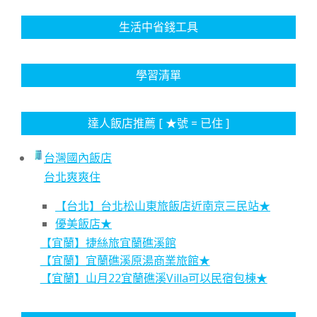
生活中省錢工具
學習清單
達人飯店推薦 [ ★號 = 已住 ]
台灣國內飯店
台北爽爽住
【台北】台北松山東旅飯店近南京三民站★
優美飯店★
【宜蘭】捷絲旅宜蘭礁溪館
【宜蘭】宜蘭礁溪原湯商業旅館★
【宜蘭】山月22宜蘭礁溪Villa可以民宿包棟★