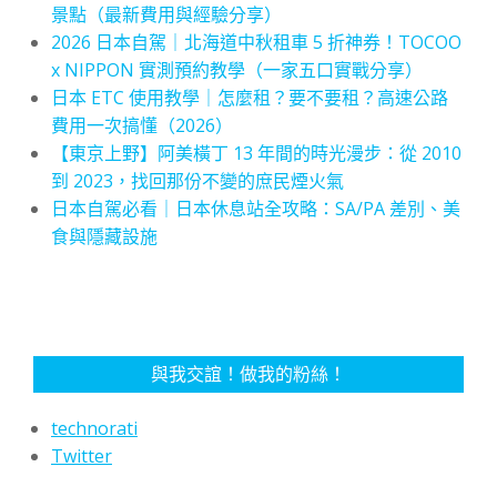
景點（最新費用與經驗分享）
2026 日本自駕｜北海道中秋租車 5 折神券！TOCOO
x NIPPON 實測預約教學（一家五口實戰分享）
日本 ETC 使用教學｜怎麼租？要不要租？高速公路
費用一次搞懂（2026）
【東京上野】阿美橫丁 13 年間的時光漫步：從 2010
到 2023，找回那份不變的庶民煙火氣
日本自駕必看｜日本休息站全攻略：SA/PA 差別、美
食與隱藏設施
與我交誼！做我的粉絲！
technorati
Twitter