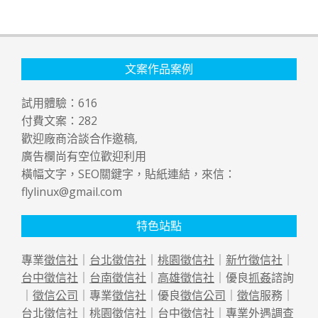
文案作品案例
試用體驗：
616
付費文案：
282
歡迎廠商洽談合作邀稿,
廣告欄尚有空位歡迎利用
橫幅文字，SEO關鍵字，貼紙連結，來信：
flylinux@gmail.com
特色站點
專業
徵信社
｜
台北徵信社
｜
桃園徵信社
｜
新竹徵信社
｜
台中徵信社
｜
台南徵信社
｜
高雄徵信社
｜優良
抓姦
諮詢
｜
徵信公司
｜專業
徵信社
｜優良
徵信公司
｜
徵信
服務｜
台北徵信社
｜
桃園徵信社
｜
台中徵信社
｜專業
外遇
調查