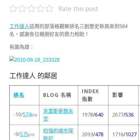
Rate this post
工作達人
這周的部落格觀察排名三創歷史新高來到584
名，感謝各位親朋好友的鼎力相助！
有圖為證：
工作達人 的鄰居
INDEX
排名
BLOG 名稱
影響
指數
克里斯夢想天
-10/
574
1978
/640
2677
/536
(574)
空
柏強的城市探
-9/
575
2093
/478
1716
/1027
(575)
險記