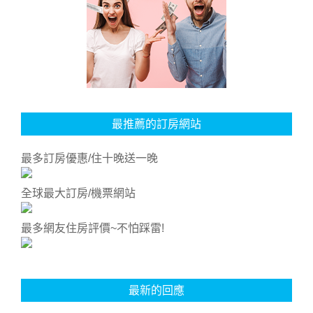
最推薦的訂房網站
最多訂房優惠/住十晚送一晚
全球最大訂房/機票網站
最多網友住房評價~不怕踩雷!
最新的回應