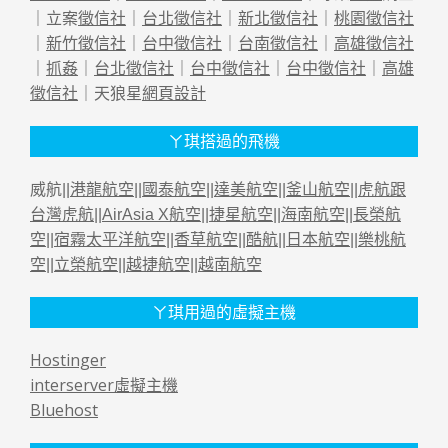
｜立案
徵信社
｜
台北徵信社
｜
新北徵信社
｜
桃園徵信社
｜
新竹徵信社
｜
台中徵信社
｜
台南徵信社
｜
高雄徵信社
｜
抓姦
｜
台北徵信社
｜
台中徵信社
｜
台中徵信社
｜
高雄
徵信社
｜天狼星
網頁設計
ㄚ琪搭過的飛機
威航||
港龍航空
||
國泰航空
||
達美航空
||
釜山航空
||
虎航跟
台灣虎航
||
AirAsia X航空
||
捷星航空
||
海南航空
||
長榮航
空
||
宿霧太平洋航空
||
香草航空
||
酷航
||
日本航空
||
樂桃航
空
||
立榮航空
||
越捷航空
||
越南航空
ㄚ琪用過的虛擬主機
Hostinger
interserver虛擬主機
Bluehost