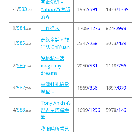
有電勿近 –
-1/
583
Yahoo!奇摩部
1952
/691
1433
/1339
(583)
落�
0/
584
工作達人
1705
/1276
824
/2998
(584)
奇緣童話。旅
1/
585
2347
/258
3073
/439
(585)
行誌 ChiYuan :
沒格私生活
2/
586
megic my
2050
/531
2118
/756
(586)
dreams
臺灣針孔攝影
3/
587
1869
/856
1897
/879
(587)
聯盟 –
Tony Ankh 心
4/
588
理占星塔羅穩
1699
/1296
5978
/146
(588)
準
我眼睛所看見