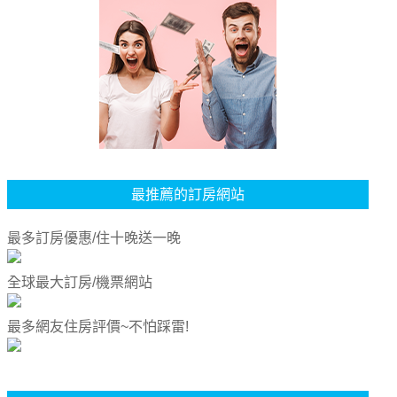
最推薦的訂房網站
最多訂房優惠/住十晚送一晚
全球最大訂房/機票網站
最多網友住房評價~不怕踩雷!