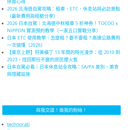
停靠心得
2026 北海道自駕攻略：租車、ETC、休息站與必訪景點
（最新費用與經驗分享）
2026 日本自駕｜北海道中秋租車 5 折神券！TOCOO x
NIPPON 實測預約教學（一家五口實戰分享）
日本 ETC 使用教學｜怎麼租？要不要租？高速公路費用
一次搞懂（2026）
【東京上野】阿美橫丁 13 年間的時光漫步：從 2010 到
2023，找回那份不變的庶民煙火氣
日本自駕必看｜日本休息站全攻略：SA/PA 差別、美食
與隱藏設施
與我交誼！做我的粉絲！
technorati