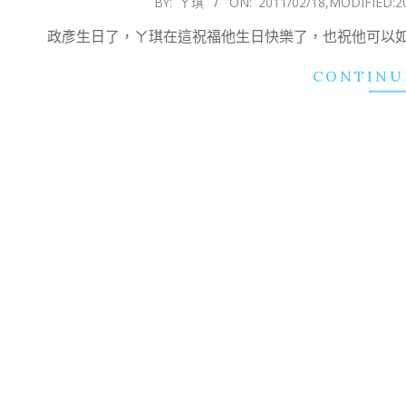
BY:
ㄚ琪
ON:
2011/02/18
,MODIFIED:
2
02-
政彥生日了，ㄚ琪在這祝福他生日快樂了，也祝他可以
18
CONTINU