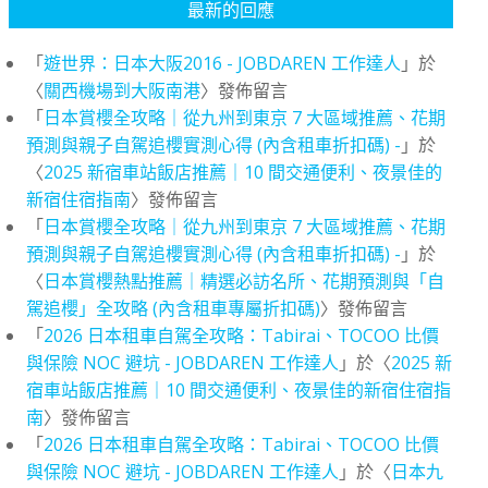
最新的回應
「
遊世界：日本大阪2016 - JOBDAREN 工作達人
」於
〈
關西機場到大阪南港
〉發佈留言
「
日本賞櫻全攻略｜從九州到東京 7 大區域推薦、花期
預測與親子自駕追櫻實測心得 (內含租車折扣碼) -
」於
〈
2025 新宿車站飯店推薦｜10 間交通便利、夜景佳的
新宿住宿指南
〉發佈留言
「
日本賞櫻全攻略｜從九州到東京 7 大區域推薦、花期
預測與親子自駕追櫻實測心得 (內含租車折扣碼) -
」於
〈
日本賞櫻熱點推薦｜精選必訪名所、花期預測與「自
駕追櫻」全攻略 (內含租車專屬折扣碼)
〉發佈留言
「
2026 日本租車自駕全攻略：Tabirai、TOCOO 比價
與保險 NOC 避坑 - JOBDAREN 工作達人
」於〈
2025 新
宿車站飯店推薦｜10 間交通便利、夜景佳的新宿住宿指
南
〉發佈留言
「
2026 日本租車自駕全攻略：Tabirai、TOCOO 比價
與保險 NOC 避坑 - JOBDAREN 工作達人
」於〈
日本九