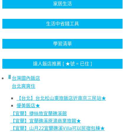
家居生活
生活中省錢工具
學習清單
達人飯店推薦 [ ★號 = 已住 ]
台灣國內飯店
台北爽爽住
【台北】台北松山東旅飯店近南京三民站★
優美飯店★
【宜蘭】捷絲旅宜蘭礁溪館
【宜蘭】宜蘭礁溪原湯商業旅館★
【宜蘭】山月22宜蘭礁溪Villa可以民宿包棟★