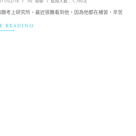
011/02/18
IN:
閒聊
點閱人數：1,790次
如願考上研究所，最近很難看到他，因為他都在補習，辛苦
E READING