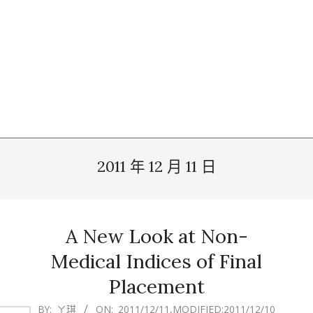
2011 年 12 月 11 日
A New Look at Non-
Medical Indices of Final
Placement
2011-
BY:
ㄚ琪
ON:
2011/12/11
,MODIFIED:
2011/12/10