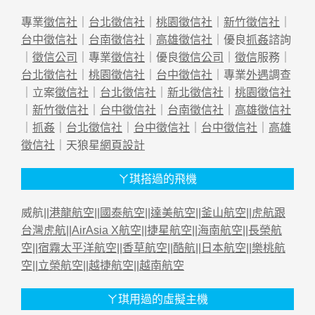
專業
徵信社
｜
台北徵信社
｜
桃園徵信社
｜
新竹徵信社
｜
台中徵信社
｜
台南徵信社
｜
高雄徵信社
｜優良
抓姦
諮詢
｜
徵信公司
｜專業
徵信社
｜優良
徵信公司
｜
徵信
服務｜
台北徵信社
｜
桃園徵信社
｜
台中徵信社
｜專業
外遇
調查
｜立案
徵信社
｜
台北徵信社
｜
新北徵信社
｜
桃園徵信社
｜
新竹徵信社
｜
台中徵信社
｜
台南徵信社
｜
高雄徵信社
｜
抓姦
｜
台北徵信社
｜
台中徵信社
｜
台中徵信社
｜
高雄
徵信社
｜天狼星
網頁設計
ㄚ琪搭過的飛機
威航||
港龍航空
||
國泰航空
||
達美航空
||
釜山航空
||
虎航跟
台灣虎航
||
AirAsia X航空
||
捷星航空
||
海南航空
||
長榮航
空
||
宿霧太平洋航空
||
香草航空
||
酷航
||
日本航空
||
樂桃航
空
||
立榮航空
||
越捷航空
||
越南航空
ㄚ琪用過的虛擬主機