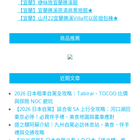
【宜蘭】捷絲旅宜蘭礁溪館
【宜蘭】宜蘭礁溪原湯商業旅館★
【宜蘭】山月22宜蘭礁溪Villa可以民宿包棟★
商品推薦
近期文章
2026 日本租車自駕全攻略：Tabirai、TOCOO 比價
與保險 NOC 避坑
【2026 日本自駕】談合坂 SA 上行全攻略：河口湖回
東京必停！必買伴手禮、美食地圖與塞車應對
道之驛阿蘇介紹｜九州自駕必訪休息站，美食、伴手
禮與交通攻略