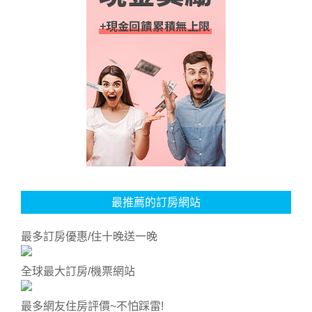
最推薦的訂房網站
最多訂房優惠/住十晚送一晚
全球最大訂房/機票網站
最多網友住房評價~不怕踩雷!