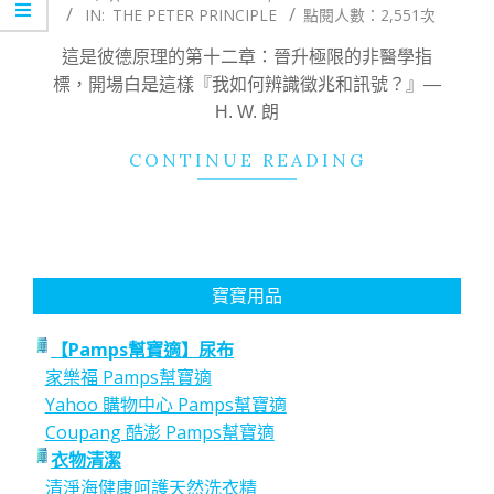
IN:
THE PETER PRINCIPLE
點閱人數：2,551次
12-
11
這是彼德原理的第十二章：晉升極限的非醫學指
標，開場白是這樣『我如何辨識徵兆和訊號？』—
H. W. 朗
CONTINUE READING
寶寶用品
【Pamps幫寶適】尿布
家樂福 Pamps幫寶適
Yahoo 購物中心 Pamps幫寶適
Coupang 酷澎 Pamps幫寶適
衣物清潔
清淨海健康呵護天然洗衣精