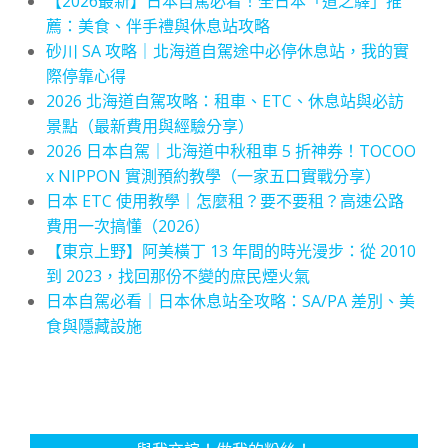
【2026最新】日本自駕必看！全日本「道之驛」推
薦：美食、伴手禮與休息站攻略
砂川 SA 攻略｜北海道自駕途中必停休息站，我的實
際停靠心得
2026 北海道自駕攻略：租車、ETC、休息站與必訪
景點（最新費用與經驗分享）
2026 日本自駕｜北海道中秋租車 5 折神券！TOCOO
x NIPPON 實測預約教學（一家五口實戰分享）
日本 ETC 使用教學｜怎麼租？要不要租？高速公路
費用一次搞懂（2026）
【東京上野】阿美橫丁 13 年間的時光漫步：從 2010
到 2023，找回那份不變的庶民煙火氣
日本自駕必看｜日本休息站全攻略：SA/PA 差別、美
食與隱藏設施