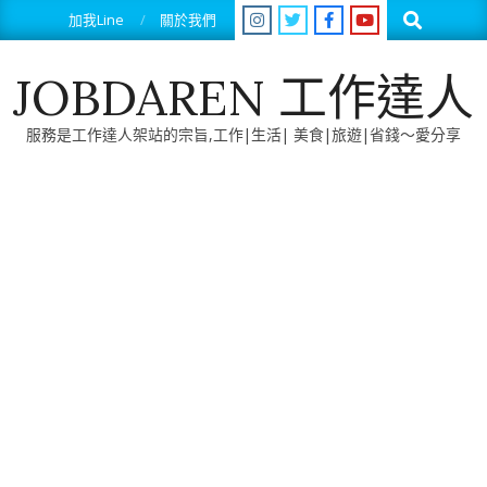
Skip
Search
加我Line
關於我們
to
content
JOBDAREN 工作達人
服務是工作達人架站的宗旨,工作|生活| 美食|旅遊|省錢～愛分享
Primary
Navigation
Menu