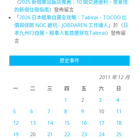
〈
2025 新宿車站飯店推薦｜10 間交通便利、夜景佳
的新宿住宿指南
〉發佈留言
「
2026 日本租車自駕全攻略：Tabirai、TOCOO 比
價與保險 NOC 避坑 - JOBDAREN 工作達人
」於〈
日
本九州F3自駕，租車人氣首選就在Tabirai
〉發佈留
言
歷史事件
2011 年 12 月
一
二
三
四
五
六
日
1
2
3
4
5
6
7
8
9
10
11
12
13
14
15
16
17
18
19
20
21
22
23
24
25