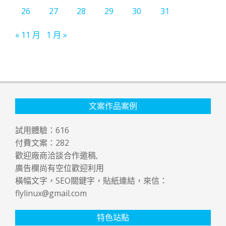
26
27
28
29
30
31
« 11 月
1 月 »
文案作品案例
試用體驗：
616
付費文案：
282
歡迎廠商洽談合作邀稿,
廣告欄尚有空位歡迎利用
橫幅文字，SEO關鍵字，貼紙連結，來信：
flylinux@gmail.com
特色站點