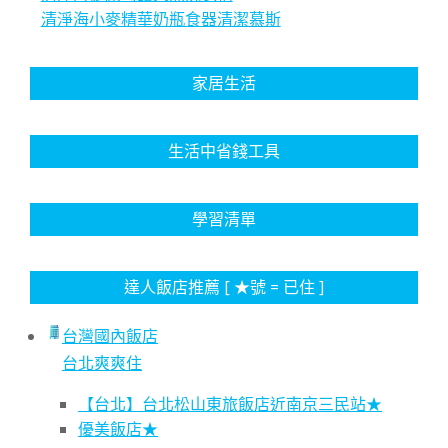
清淨海小麥精華奶瓶食器清潔慕斯
家居生活
生活中省錢工具
學習清單
達人飯店推薦 [ ★號 = 已住 ]
台灣國內飯店
台北爽爽住
【台北】台北松山東旅飯店近南京三民站★
優美飯店★