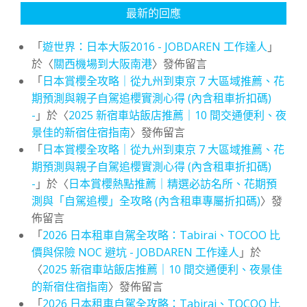
最新的回應
「
遊世界：日本大阪2016 - JOBDAREN 工作達人
」
於〈
關西機場到大阪南港
〉發佈留言
「
日本賞櫻全攻略｜從九州到東京 7 大區域推薦、花
期預測與親子自駕追櫻實測心得 (內含租車折扣碼)
-
」於〈
2025 新宿車站飯店推薦｜10 間交通便利、夜
景佳的新宿住宿指南
〉發佈留言
「
日本賞櫻全攻略｜從九州到東京 7 大區域推薦、花
期預測與親子自駕追櫻實測心得 (內含租車折扣碼)
-
」於〈
日本賞櫻熱點推薦｜精選必訪名所、花期預
測與「自駕追櫻」全攻略 (內含租車專屬折扣碼)
〉發
佈留言
「
2026 日本租車自駕全攻略：Tabirai、TOCOO 比
價與保險 NOC 避坑 - JOBDAREN 工作達人
」於
〈
2025 新宿車站飯店推薦｜10 間交通便利、夜景佳
的新宿住宿指南
〉發佈留言
「
2026 日本租車自駕全攻略：Tabirai、TOCOO 比