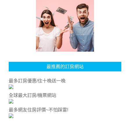
最推薦的訂房網站
最多訂房優惠/住十晚送一晚
全球最大訂房/機票網站
最多網友住房評價~不怕踩雷!