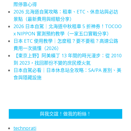
際停靠心得
2026 北海道自駕攻略：租車、ETC、休息站與必訪
景點（最新費用與經驗分享）
2026 日本自駕｜北海道中秋租車 5 折神券！TOCOO
x NIPPON 實測預約教學（一家五口實戰分享）
日本 ETC 使用教學｜怎麼租？要不要租？高速公路
費用一次搞懂（2026）
【東京上野】阿美橫丁 13 年間的時光漫步：從 2010
到 2023，找回那份不變的庶民煙火氣
日本自駕必看｜日本休息站全攻略：SA/PA 差別、美
食與隱藏設施
與我交誼！做我的粉絲！
technorati