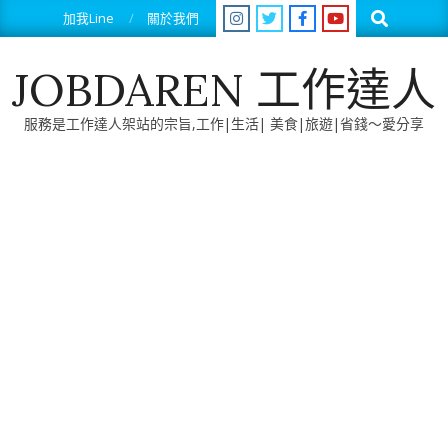
Skip
Search
加我Line
關於我們
to
content
JOBDAREN 工作達人
服務是工作達人架站的宗旨,工作|生活| 美食|旅遊|省錢～愛分享
Primary
Navigation
Menu