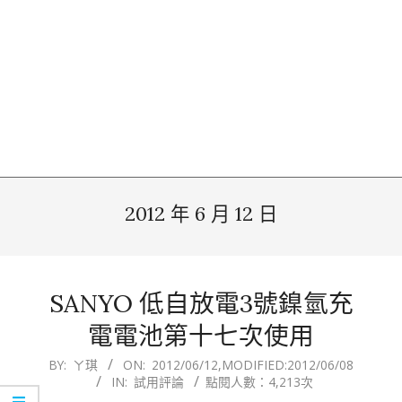
2012 年 6 月 12 日
SANYO 低自放電3號鎳氫充
電電池第十七次使用
2012-
BY:
ㄚ琪
ON:
2012/06/12
,MODIFIED:
2012/06/08
IN:
試用評論
點閱人數：4,213次
06-