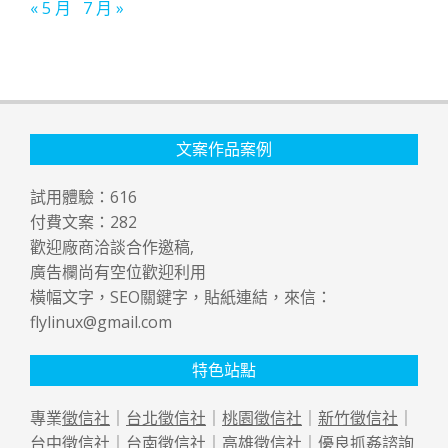
« 5 月
7 月 »
文案作品案例
試用體驗：
616
付費文案：
282
歡迎廠商洽談合作邀稿,
廣告欄尚有空位歡迎利用
橫幅文字，SEO關鍵字，貼紙連結，來信：
flylinux@gmail.com
特色站點
專業
徵信社
｜
台北徵信社
｜
桃園徵信社
｜
新竹徵信社
｜
台中徵信社
｜
台南徵信社
｜
高雄徵信社
｜優良
抓姦
諮詢