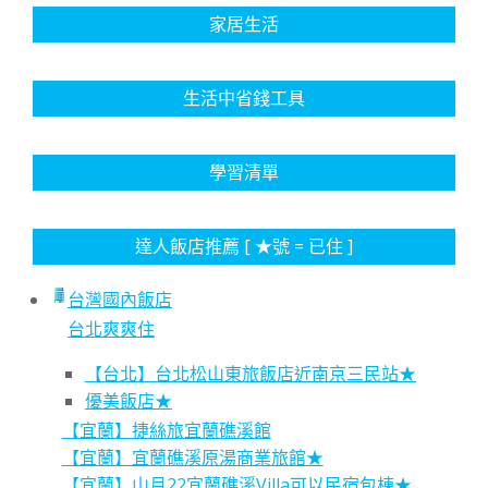
家居生活
生活中省錢工具
學習清單
達人飯店推薦 [ ★號 = 已住 ]
台灣國內飯店
台北爽爽住
【台北】台北松山東旅飯店近南京三民站★
優美飯店★
【宜蘭】捷絲旅宜蘭礁溪館
【宜蘭】宜蘭礁溪原湯商業旅館★
【宜蘭】山月22宜蘭礁溪Villa可以民宿包棟★