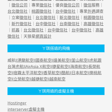
｜
徵信公司
｜專業
徵信社
｜優良
徵信公司
｜
徵信
服務｜
台北徵信社
｜
桃園徵信社
｜
台中徵信社
｜專業
外遇
調查
｜立案
徵信社
｜
台北徵信社
｜
新北徵信社
｜
桃園徵信社
｜
新竹徵信社
｜
台中徵信社
｜
台南徵信社
｜
高雄徵信社
｜
抓姦
｜
台北徵信社
｜
台中徵信社
｜
台中徵信社
｜
高雄
徵信社
｜天狼星
網頁設計
ㄚ琪搭過的飛機
威航||
港龍航空
||
國泰航空
||
達美航空
||
釜山航空
||
虎航跟
台灣虎航
||
AirAsia X航空
||
捷星航空
||
海南航空
||
長榮航
空
||
宿霧太平洋航空
||
香草航空
||
酷航
||
日本航空
||
樂桃航
空
||
立榮航空
||
越捷航空
||
越南航空
ㄚ琪用過的虛擬主機
Hostinger
interserver虛擬主機