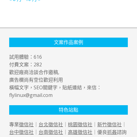
文案作品案例
試用體驗：
616
付費文案：
282
歡迎廠商洽談合作邀稿,
廣告欄尚有空位歡迎利用
橫幅文字，SEO關鍵字，貼紙連結，來信：
flylinux@gmail.com
特色站點
專業
徵信社
｜
台北徵信社
｜
桃園徵信社
｜
新竹徵信社
｜
台中徵信社
｜
台南徵信社
｜
高雄徵信社
｜優良
抓姦
諮詢