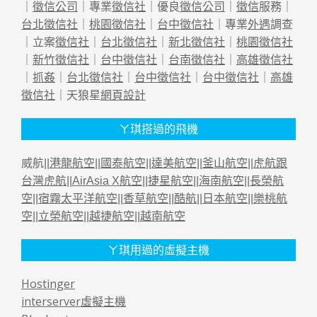
｜
徵信公司
｜專業
徵信社
｜優良
徵信公司
｜
徵信
服務｜
台北徵信社
｜
桃園徵信社
｜
台中徵信社
｜專業
外遇
調查
｜立案
徵信社
｜
台北徵信社
｜
新北徵信社
｜
桃園徵信社
｜
新竹徵信社
｜
台中徵信社
｜
台南徵信社
｜
高雄徵信社
｜
抓姦
｜
台北徵信社
｜
台中徵信社
｜
台中徵信社
｜
高雄
徵信社
｜天狼星
網頁設計
ㄚ琪搭過的飛機
威航||
港龍航空
||
國泰航空
||
達美航空
||
釜山航空
||
虎航跟
台灣虎航
||
AirAsia X航空
||
捷星航空
||
海南航空
||
長榮航
空
||
宿霧太平洋航空
||
香草航空
||
酷航
||
日本航空
||
樂桃航
空
||
立榮航空
||
越捷航空
||
越南航空
ㄚ琪用過的虛擬主機
Hostinger
interserver虛擬主機