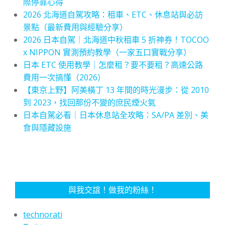
際停靠心得
2026 北海道自駕攻略：租車、ETC、休息站與必訪
景點（最新費用與經驗分享）
2026 日本自駕｜北海道中秋租車 5 折神券！TOCOO
x NIPPON 實測預約教學（一家五口實戰分享）
日本 ETC 使用教學｜怎麼租？要不要租？高速公路
費用一次搞懂（2026）
【東京上野】阿美橫丁 13 年間的時光漫步：從 2010
到 2023，找回那份不變的庶民煙火氣
日本自駕必看｜日本休息站全攻略：SA/PA 差別、美
食與隱藏設施
與我交誼！做我的粉絲！
technorati