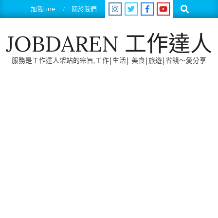
Skip
Search
加我Line
關於我們
to
content
JOBDAREN 工作達人
服務是工作達人架站的宗旨,工作|生活| 美食|旅遊|省錢～愛分享
Primary
Navigation
Menu