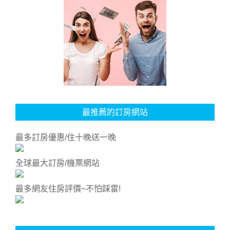
最推薦的訂房網站
最多訂房優惠/住十晚送一晚
全球最大訂房/機票網站
最多網友住房評價~不怕踩雷!