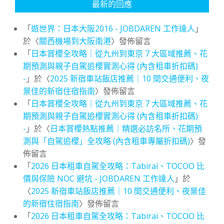
最新的回應
「
遊世界：日本大阪2016 - JOBDAREN 工作達人
」
於〈
關西機場到大阪南港
〉發佈留言
「
日本賞櫻全攻略｜從九州到東京 7 大區域推薦、花
期預測與親子自駕追櫻實測心得 (內含租車折扣碼)
-
」於〈
2025 新宿車站飯店推薦｜10 間交通便利、夜
景佳的新宿住宿指南
〉發佈留言
「
日本賞櫻全攻略｜從九州到東京 7 大區域推薦、花
期預測與親子自駕追櫻實測心得 (內含租車折扣碼)
-
」於〈
日本賞櫻熱點推薦｜精選必訪名所、花期預
測與「自駕追櫻」全攻略 (內含租車專屬折扣碼)
〉發
佈留言
「
2026 日本租車自駕全攻略：Tabirai、TOCOO 比
價與保險 NOC 避坑 - JOBDAREN 工作達人
」於
〈
2025 新宿車站飯店推薦｜10 間交通便利、夜景佳
的新宿住宿指南
〉發佈留言
「
2026 日本租車自駕全攻略：Tabirai、TOCOO 比