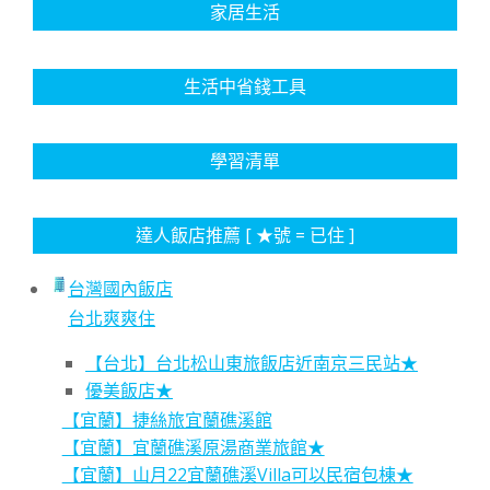
家居生活
生活中省錢工具
學習清單
達人飯店推薦 [ ★號 = 已住 ]
台灣國內飯店
台北爽爽住
【台北】台北松山東旅飯店近南京三民站★
優美飯店★
【宜蘭】捷絲旅宜蘭礁溪館
【宜蘭】宜蘭礁溪原湯商業旅館★
【宜蘭】山月22宜蘭礁溪Villa可以民宿包棟★