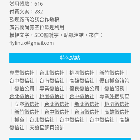
試用體驗：
616
付費文案：
282
歡迎廠商洽談合作邀稿,
廣告欄尚有空位歡迎利用
橫幅文字，SEO關鍵字，貼紙連結，來信：
flylinux@gmail.com
特色站點
專業
徵信社
｜
台北徵信社
｜
桃園徵信社
｜
新竹徵信社
｜
台中徵信社
｜
台南徵信社
｜
高雄徵信社
｜優良
抓姦
諮詢
｜
徵信公司
｜專業
徵信社
｜優良
徵信公司
｜
徵信
服務｜
台北徵信社
｜
桃園徵信社
｜
台中徵信社
｜專業
外遇
調查
｜立案
徵信社
｜
台北徵信社
｜
新北徵信社
｜
桃園徵信社
｜
新竹徵信社
｜
台中徵信社
｜
台南徵信社
｜
高雄徵信社
｜
抓姦
｜
台北徵信社
｜
台中徵信社
｜
台中徵信社
｜
高雄
徵信社
｜天狼星
網頁設計