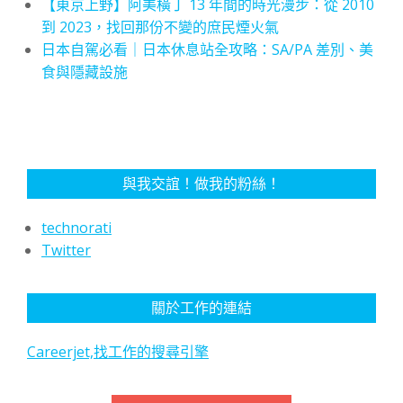
【東京上野】阿美橫丁 13 年間的時光漫步：從 2010
到 2023，找回那份不變的庶民煙火氣
日本自駕必看｜日本休息站全攻略：SA/PA 差別、美
食與隱藏設施
與我交誼！做我的粉絲！
technorati
Twitter
關於工作的連結
Careerjet,找工作的搜尋引擎