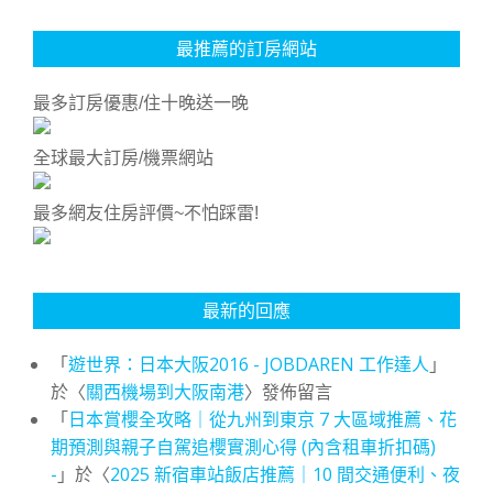
最推薦的訂房網站
最多訂房優惠/住十晚送一晚
全球最大訂房/機票網站
最多網友住房評價~不怕踩雷!
最新的回應
「
遊世界：日本大阪2016 - JOBDAREN 工作達人
」
於〈
關西機場到大阪南港
〉發佈留言
「
日本賞櫻全攻略｜從九州到東京 7 大區域推薦、花
期預測與親子自駕追櫻實測心得 (內含租車折扣碼)
-
」於〈
2025 新宿車站飯店推薦｜10 間交通便利、夜