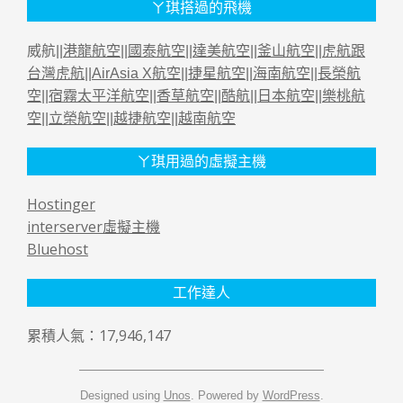
ㄚ琪搭過的飛機
威航||
港龍航空
||
國泰航空
||
達美航空
||
釜山航空
||
虎航跟
台灣虎航
||
AirAsia X航空
||
捷星航空
||
海南航空
||
長榮航
空
||
宿霧太平洋航空
||
香草航空
||
酷航
||
日本航空
||
樂桃航
空
||
立榮航空
||
越捷航空
||
越南航空
ㄚ琪用過的虛擬主機
Hostinger
interserver虛擬主機
Bluehost
工作達人
累積人氣：17,946,147
Designed using
Unos
. Powered by
WordPress
.