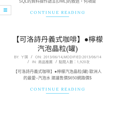
SQL的資料操作語言(DML)的敘述，何項是
CONTINUE READING
【可洛詩丹義式咖啡】●檸檬
汽泡晶粒(罐)
2013-
BY:
ㄚ琪
ON:
2013/06/14
,MODIFIED:
2013/06/14
IN:
商品推薦
點閱人數：1,920次
06-
14
【可洛詩丹義式咖啡】●檸檬汽泡晶粒(罐) 歐洲人
的最愛–汽泡水 建議售價$650網路價$
CONTINUE READING