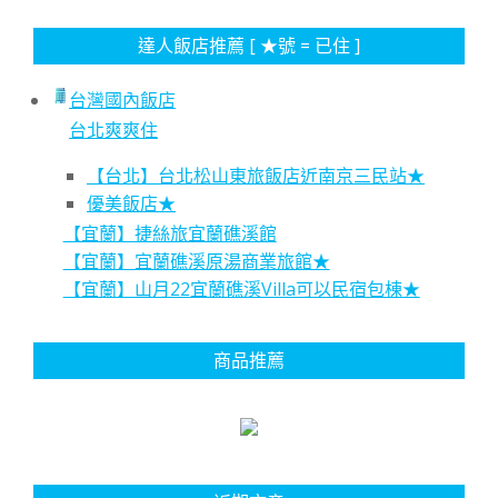
達人飯店推薦 [ ★號 = 已住 ]
台灣國內飯店
台北爽爽住
【台北】台北松山東旅飯店近南京三民站★
優美飯店★
【宜蘭】捷絲旅宜蘭礁溪館
【宜蘭】宜蘭礁溪原湯商業旅館★
【宜蘭】山月22宜蘭礁溪Villa可以民宿包棟★
商品推薦