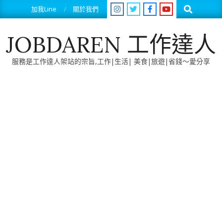
Skip
Search
加我Line
關於我們
to
content
JOBDAREN 工作達人
服務是工作達人架站的宗旨,工作|生活| 美食|旅遊|省錢～愛分享
Primary
Navigation
Menu