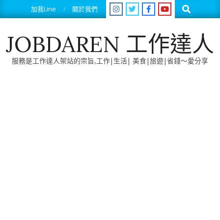
Skip
Search
加我Line
關於我們
to
content
JOBDAREN 工作達人
服務是工作達人架站的宗旨,工作|生活| 美食|旅遊|省錢～愛分享
Primary
Navigation
Menu