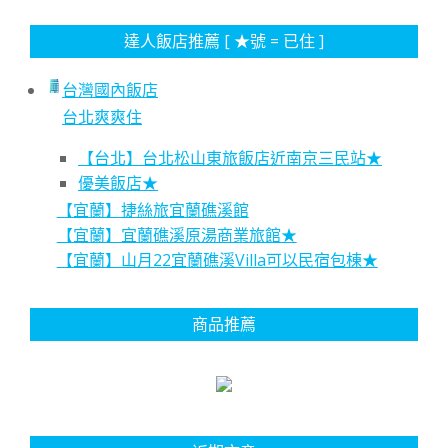
達人飯店推薦 [ ★號 = 已住 ]
台灣國內飯店
台北爽爽住
【台北】台北松山東旅飯店近南京三民站★
優美飯店★
【宜蘭】捷絲旅宜蘭礁溪館
【宜蘭】宜蘭礁溪原湯商業旅館★
【宜蘭】山月22宜蘭礁溪Villa可以民宿包棟★
商品推薦