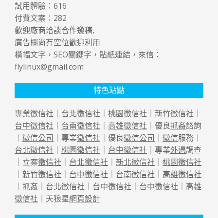
試用體驗：
616
付費文案：
282
歡迎廠商洽談合作邀稿,
廣告欄尚有空位歡迎利用
橫幅文字，SEO關鍵字，貼紙連結，來信：
flylinux@gmail.com
特色站點
專業
徵信社
｜
台北徵信社
｜
桃園徵信社
｜
新竹徵信社
｜
台中徵信社
｜
台南徵信社
｜
高雄徵信社
｜優良
抓姦
諮詢
｜
徵信公司
｜專業
徵信社
｜優良
徵信公司
｜
徵信
服務｜
台北徵信社
｜
桃園徵信社
｜
台中徵信社
｜專業
外遇
調查
｜立案
徵信社
｜
台北徵信社
｜
新北徵信社
｜
桃園徵信社
｜
新竹徵信社
｜
台中徵信社
｜
台南徵信社
｜
高雄徵信社
｜
抓姦
｜
台北徵信社
｜
台中徵信社
｜
台中徵信社
｜
高雄
徵信社
｜天狼星
網頁設計