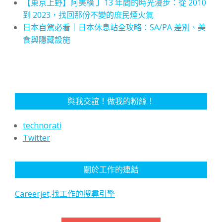
【東京上野】阿美橫丁 13 年間的時光漫步：從 2010
到 2023，找回那份不變的庶民煙火氣
日本自駕必看｜日本休息站全攻略：SA/PA 差別、美
食與隱藏設施
與我交誼！做我的粉絲！
technorati
Twitter
關於工作的連結
Careerjet,找工作的搜尋引擎