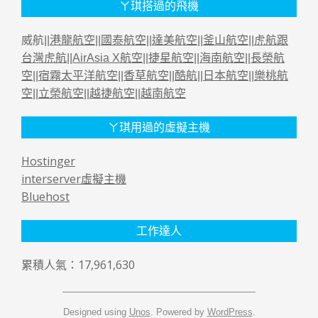
ㄚ琪搭過的飛機
威航||
港龍航空
||
國泰航空
||
達美航空
||
釜山航空
||
虎航跟
台灣虎航
||
AirAsia X航空
||
捷星航空
||
海南航空
||
長榮航
空
||
宿霧太平洋航空
||
香草航空
||
酷航
||
日本航空
||
樂桃航
空
||
立榮航空
||
越捷航空
||
越南航空
ㄚ琪用過的虛擬主機
Hostinger
interserver虛擬主機
Bluehost
工作達人
累積人氣：17,961,630
Designed using
Unos
. Powered by
WordPress
.