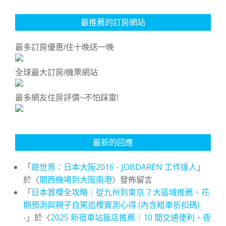
最推薦的訂房網站
最多訂房優惠/住十晚送一晚
全球最大訂房/機票網站
最多網友住房評價~不怕踩雷!
最新的回應
「
遊世界：日本大阪2016 - JOBDAREN 工作達人
」
於〈
關西機場到大阪南港
〉發佈留言
「
日本賞櫻全攻略｜從九州到東京 7 大區域推薦、花
期預測與親子自駕追櫻實測心得 (內含租車折扣碼)
-
」於〈
2025 新宿車站飯店推薦｜10 間交通便利、夜