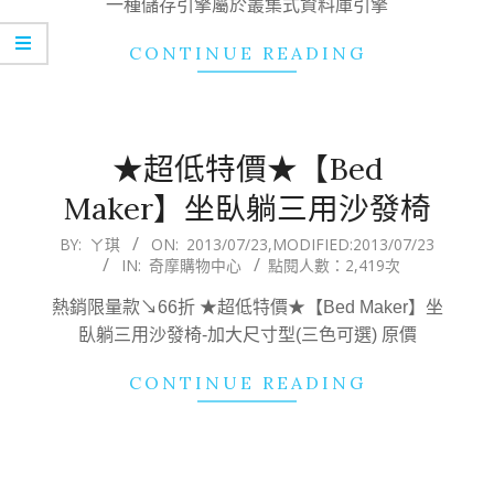
一種儲存引擎屬於叢集式資料庫引擎
CONTINUE READING
★超低特價★【Bed
Maker】坐臥躺三用沙發椅
2013-
BY:
ㄚ琪
ON:
2013/07/23
,MODIFIED:
2013/07/23
IN:
奇摩購物中心
點閱人數：2,419次
07-
23
熱銷限量款↘66折 ★超低特價★【Bed Maker】坐
臥躺三用沙發椅-加大尺寸型(三色可選) 原價
CONTINUE READING