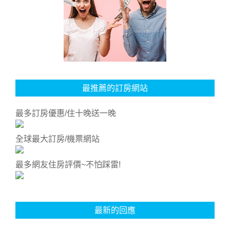
最推薦的訂房網站
最多訂房優惠/住十晚送一晚
全球最大訂房/機票網站
最多網友住房評價~不怕踩雷!
最新的回應