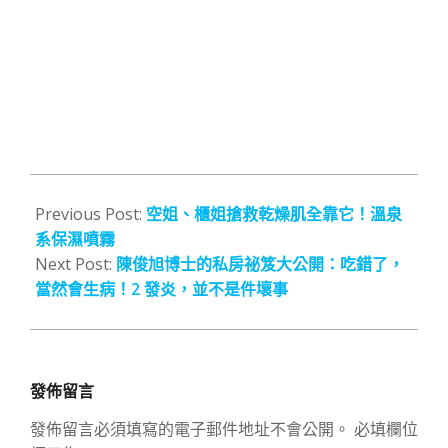
2013-
09-
Previous Post:
空姐、櫃姐搶救乾燥肌全靠它！溫泉
05
系保濕噴霧
Next Post:
陳俊旭博士的私房祕笈大公開：吃錯了，
當然會生病！2 發炎，並不是件壞事
發佈留言
發佈留言必須填寫的電子郵件地址不會公開。
必填欄位