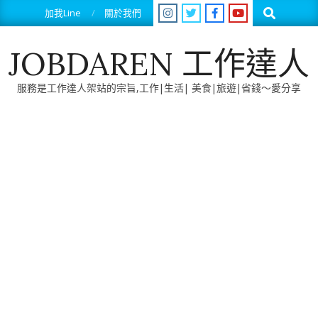
Skip
Search
加我Line
關於我們
to
content
JOBDAREN 工作達人
服務是工作達人架站的宗旨,工作|生活| 美食|旅遊|省錢～愛分享
Primary
Navigation
Menu