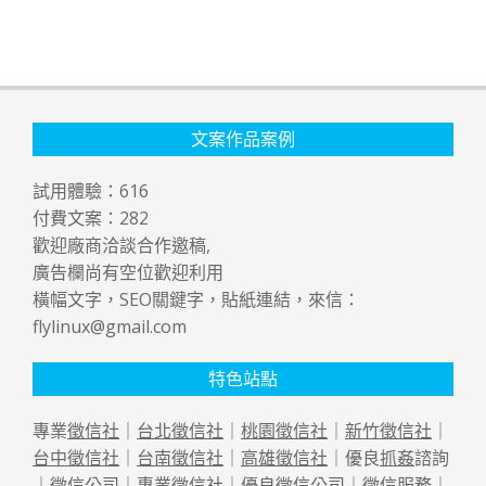
文案作品案例
試用體驗：
616
付費文案：
282
歡迎廠商洽談合作邀稿,
廣告欄尚有空位歡迎利用
橫幅文字，SEO關鍵字，貼紙連結，來信：
flylinux@gmail.com
特色站點
專業
徵信社
｜
台北徵信社
｜
桃園徵信社
｜
新竹徵信社
｜
台中徵信社
｜
台南徵信社
｜
高雄徵信社
｜優良
抓姦
諮詢
｜
徵信公司
｜專業
徵信社
｜優良
徵信公司
｜
徵信
服務｜