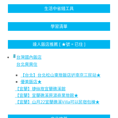
生活中省錢工具
學習清單
達人飯店推薦 [ ★號 = 已住 ]
台灣國內飯店
台北爽爽住
【台北】台北松山東旅飯店近南京三民站★
優美飯店★
【宜蘭】捷絲旅宜蘭礁溪館
【宜蘭】宜蘭礁溪原湯商業旅館★
【宜蘭】山月22宜蘭礁溪Villa可以民宿包棟★