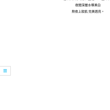
夜間深層水導美白
熬夜上妝肌 完美透亮。