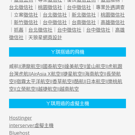
台北徵信社
｜
桃園徵信社
｜
台中徵信社
｜專業
外遇
調查
｜立案
徵信社
｜
台北徵信社
｜
新北徵信社
｜
桃園徵信社
｜
新竹徵信社
｜
台中徵信社
｜
台南徵信社
｜
高雄徵信社
｜
抓姦
｜
台北徵信社
｜
台中徵信社
｜
台中徵信社
｜
高雄
徵信社
｜天狼星
網頁設計
ㄚ琪搭過的飛機
威航||
港龍航空
||
國泰航空
||
達美航空
||
釜山航空
||
虎航跟
台灣虎航
||
AirAsia X航空
||
捷星航空
||
海南航空
||
長榮航
空
||
宿霧太平洋航空
||
香草航空
||
酷航
||
日本航空
||
樂桃航
空
||
立榮航空
||
越捷航空
||
越南航空
ㄚ琪用過的虛擬主機
Hostinger
interserver虛擬主機
Bluehost