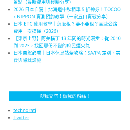
景點（最新費用與經驗分享）
2026 日本自駕｜北海道中秋租車 5 折神券！TOCOO
x NIPPON 實測預約教學（一家五口實戰分享）
日本 ETC 使用教學｜怎麼租？要不要租？高速公路
費用一次搞懂（2026）
【東京上野】阿美橫丁 13 年間的時光漫步：從 2010
到 2023，找回那份不變的庶民煙火氣
日本自駕必看｜日本休息站全攻略：SA/PA 差別、美
食與隱藏設施
與我交誼！做我的粉絲！
technorati
Twitter