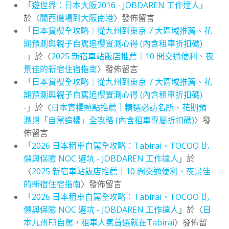
「
遊世界：日本大阪2016 - JOBDAREN 工作達人
」
於〈
關西機場到大阪南港
〉發佈留言
「
日本賞櫻全攻略｜從九州到東京 7 大區域推薦、花
期預測與親子自駕追櫻實測心得 (內含租車折扣碼)
-
」於〈
2025 新宿車站飯店推薦｜10 間交通便利、夜
景佳的新宿住宿指南
〉發佈留言
「
日本賞櫻全攻略｜從九州到東京 7 大區域推薦、花
期預測與親子自駕追櫻實測心得 (內含租車折扣碼)
-
」於〈
日本賞櫻熱點推薦｜精選必訪名所、花期預
測與「自駕追櫻」全攻略 (內含租車專屬折扣碼)
〉發
佈留言
「
2026 日本租車自駕全攻略：Tabirai、TOCOO 比
價與保險 NOC 避坑 - JOBDAREN 工作達人
」於
〈
2025 新宿車站飯店推薦｜10 間交通便利、夜景佳
的新宿住宿指南
〉發佈留言
「
2026 日本租車自駕全攻略：Tabirai、TOCOO 比
價與保險 NOC 避坑 - JOBDAREN 工作達人
」於〈
日
本九州F3自駕，租車人氣首選就在Tabirai
〉發佈留