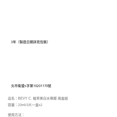
3年（製造日期詳見包裝）
北市衛蛩s字第10201170號
品名：BEVY C. 植萃美白水導膜 兩盒組
容量：23ml/3片一盒x2
使用方法：