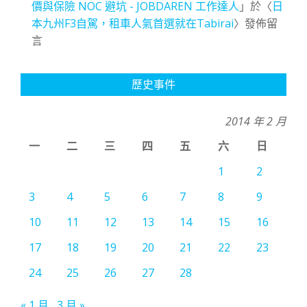
價與保險 NOC 避坑 - JOBDAREN 工作達人
」於〈
日
本九州F3自駕，租車人氣首選就在Tabirai
〉發佈留
言
歷史事件
2014 年 2 月
一
二
三
四
五
六
日
1
2
3
4
5
6
7
8
9
10
11
12
13
14
15
16
17
18
19
20
21
22
23
24
25
26
27
28
« 1 月
3 月 »