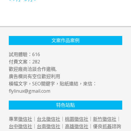
文案作品案例
試用體驗：
616
付費文案：
282
歡迎廠商洽談合作邀稿,
廣告欄尚有空位歡迎利用
橫幅文字，SEO關鍵字，貼紙連結，來信：
flylinux@gmail.com
特色站點
專業
徵信社
｜
台北徵信社
｜
桃園徵信社
｜
新竹徵信社
｜
台中徵信社
｜
台南徵信社
｜
高雄徵信社
｜優良
抓姦
諮詢