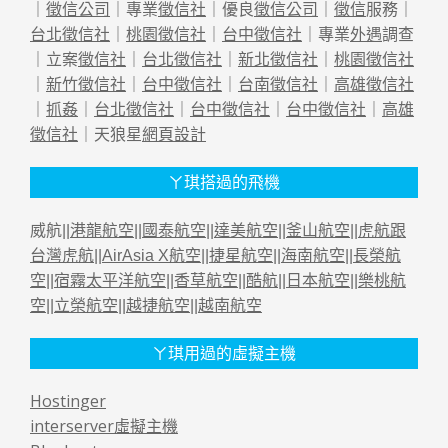
｜
徵信公司
｜專業
徵信社
｜優良
徵信公司
｜
徵信
服務｜
台北徵信社
｜
桃園徵信社
｜
台中徵信社
｜專業
外遇
調查
｜立案
徵信社
｜
台北徵信社
｜
新北徵信社
｜
桃園徵信社
｜
新竹徵信社
｜
台中徵信社
｜
台南徵信社
｜
高雄徵信社
｜
抓姦
｜
台北徵信社
｜
台中徵信社
｜
台中徵信社
｜
高雄
徵信社
｜天狼星
網頁設計
ㄚ琪搭過的飛機
威航||
港龍航空
||
國泰航空
||
達美航空
||
釜山航空
||
虎航跟
台灣虎航
||
AirAsia X航空
||
捷星航空
||
海南航空
||
長榮航
空
||
宿霧太平洋航空
||
香草航空
||
酷航
||
日本航空
||
樂桃航
空
||
立榮航空
||
越捷航空
||
越南航空
ㄚ琪用過的虛擬主機
Hostinger
interserver虛擬主機