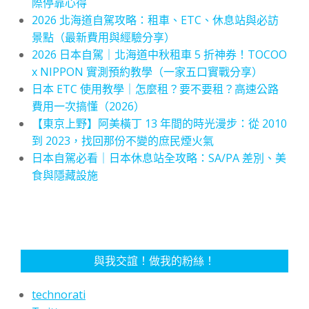
際停靠心得
2026 北海道自駕攻略：租車、ETC、休息站與必訪
景點（最新費用與經驗分享）
2026 日本自駕｜北海道中秋租車 5 折神券！TOCOO
x NIPPON 實測預約教學（一家五口實戰分享）
日本 ETC 使用教學｜怎麼租？要不要租？高速公路
費用一次搞懂（2026）
【東京上野】阿美橫丁 13 年間的時光漫步：從 2010
到 2023，找回那份不變的庶民煙火氣
日本自駕必看｜日本休息站全攻略：SA/PA 差別、美
食與隱藏設施
與我交誼！做我的粉絲！
technorati