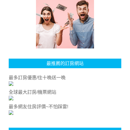
最推薦的訂房網站
最多訂房優惠/住十晚送一晚
全球最大訂房/機票網站
最多網友住房評價~不怕踩雷!