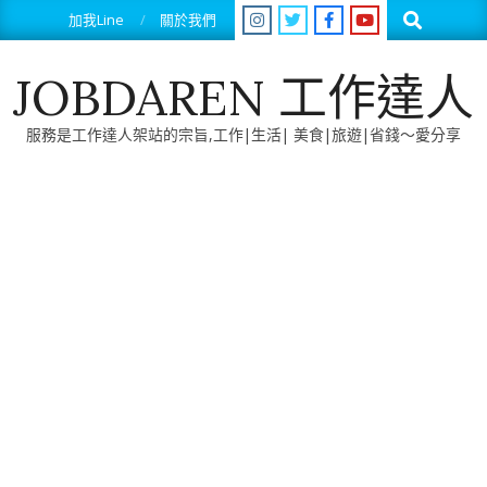
Skip
Search
加我Line
關於我們
to
content
JOBDAREN 工作達人
服務是工作達人架站的宗旨,工作|生活| 美食|旅遊|省錢～愛分享
Primary
Navigation
Menu