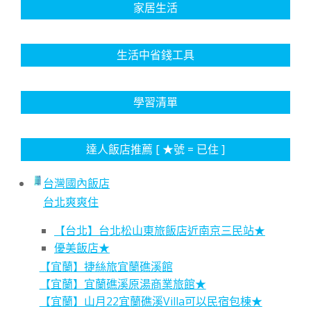
家居生活
生活中省錢工具
學習清單
達人飯店推薦 [ ★號 = 已住 ]
台灣國內飯店
台北爽爽住
【台北】台北松山東旅飯店近南京三民站★
優美飯店★
【宜蘭】捷絲旅宜蘭礁溪館
【宜蘭】宜蘭礁溪原湯商業旅館★
【宜蘭】山月22宜蘭礁溪Villa可以民宿包棟★