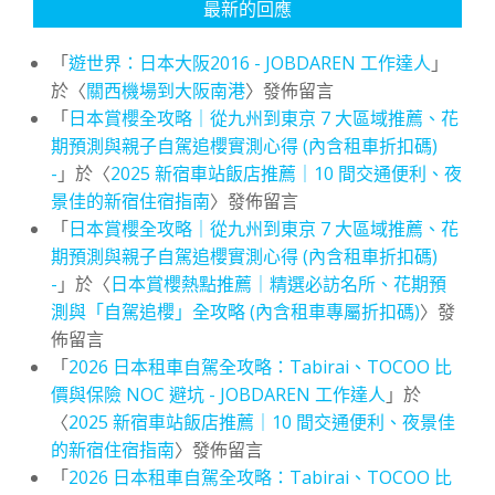
最新的回應
「
遊世界：日本大阪2016 - JOBDAREN 工作達人
」
於〈
關西機場到大阪南港
〉發佈留言
「
日本賞櫻全攻略｜從九州到東京 7 大區域推薦、花
期預測與親子自駕追櫻實測心得 (內含租車折扣碼)
-
」於〈
2025 新宿車站飯店推薦｜10 間交通便利、夜
景佳的新宿住宿指南
〉發佈留言
「
日本賞櫻全攻略｜從九州到東京 7 大區域推薦、花
期預測與親子自駕追櫻實測心得 (內含租車折扣碼)
-
」於〈
日本賞櫻熱點推薦｜精選必訪名所、花期預
測與「自駕追櫻」全攻略 (內含租車專屬折扣碼)
〉發
佈留言
「
2026 日本租車自駕全攻略：Tabirai、TOCOO 比
價與保險 NOC 避坑 - JOBDAREN 工作達人
」於
〈
2025 新宿車站飯店推薦｜10 間交通便利、夜景佳
的新宿住宿指南
〉發佈留言
「
2026 日本租車自駕全攻略：Tabirai、TOCOO 比