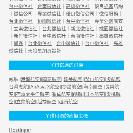
台中徵信社
｜
台南徵信社
｜
高雄徵信社
｜優良
抓姦
諮詢
｜
徵信公司
｜專業
徵信社
｜優良
徵信公司
｜
徵信
服務｜
台北徵信社
｜
桃園徵信社
｜
台中徵信社
｜專業
外遇
調查
｜立案
徵信社
｜
台北徵信社
｜
新北徵信社
｜
桃園徵信社
｜
新竹徵信社
｜
台中徵信社
｜
台南徵信社
｜
高雄徵信社
｜
抓姦
｜
台北徵信社
｜
台中徵信社
｜
台中徵信社
｜
高雄
徵信社
｜天狼星
網頁設計
ㄚ琪搭過的飛機
威航||
港龍航空
||
國泰航空
||
達美航空
||
釜山航空
||
虎航跟
台灣虎航
||
AirAsia X航空
||
捷星航空
||
海南航空
||
長榮航
空
||
宿霧太平洋航空
||
香草航空
||
酷航
||
日本航空
||
樂桃航
空
||
立榮航空
||
越捷航空
||
越南航空
ㄚ琪用過的虛擬主機
Hostinger