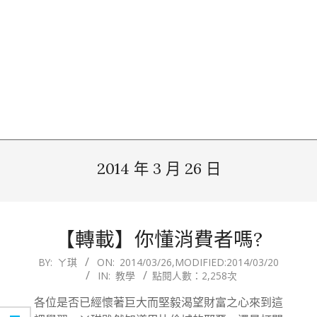
2014 年 3 月 26 日
【轉載】你懂消費者嗎?
2014-
BY:
ㄚ琪
ON:
2014/03/26
,MODIFIED:
2014/03/20
IN:
教學
點閱人數：2,258次
03-
26
各位是否已經懷著巨大而堅毅渴望財富之心來到這