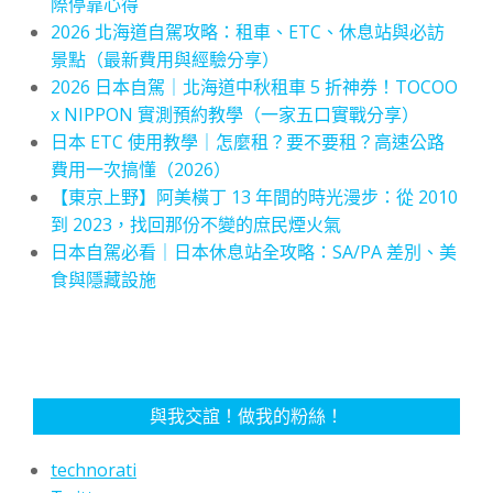
際停靠心得
2026 北海道自駕攻略：租車、ETC、休息站與必訪
景點（最新費用與經驗分享）
2026 日本自駕｜北海道中秋租車 5 折神券！TOCOO
x NIPPON 實測預約教學（一家五口實戰分享）
日本 ETC 使用教學｜怎麼租？要不要租？高速公路
費用一次搞懂（2026）
【東京上野】阿美橫丁 13 年間的時光漫步：從 2010
到 2023，找回那份不變的庶民煙火氣
日本自駕必看｜日本休息站全攻略：SA/PA 差別、美
食與隱藏設施
與我交誼！做我的粉絲！
technorati