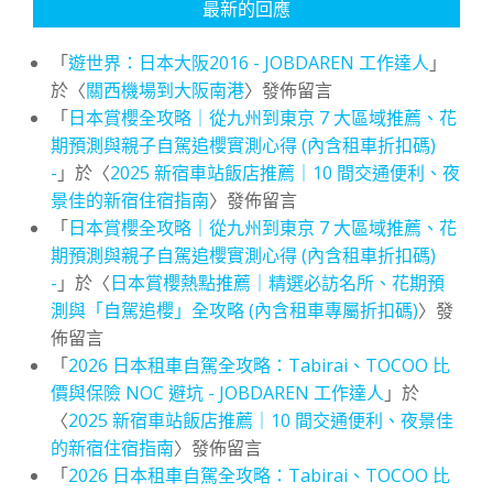
最新的回應
「
遊世界：日本大阪2016 - JOBDAREN 工作達人
」
於〈
關西機場到大阪南港
〉發佈留言
「
日本賞櫻全攻略｜從九州到東京 7 大區域推薦、花
期預測與親子自駕追櫻實測心得 (內含租車折扣碼)
-
」於〈
2025 新宿車站飯店推薦｜10 間交通便利、夜
景佳的新宿住宿指南
〉發佈留言
「
日本賞櫻全攻略｜從九州到東京 7 大區域推薦、花
期預測與親子自駕追櫻實測心得 (內含租車折扣碼)
-
」於〈
日本賞櫻熱點推薦｜精選必訪名所、花期預
測與「自駕追櫻」全攻略 (內含租車專屬折扣碼)
〉發
佈留言
「
2026 日本租車自駕全攻略：Tabirai、TOCOO 比
價與保險 NOC 避坑 - JOBDAREN 工作達人
」於
〈
2025 新宿車站飯店推薦｜10 間交通便利、夜景佳
的新宿住宿指南
〉發佈留言
「
2026 日本租車自駕全攻略：Tabirai、TOCOO 比