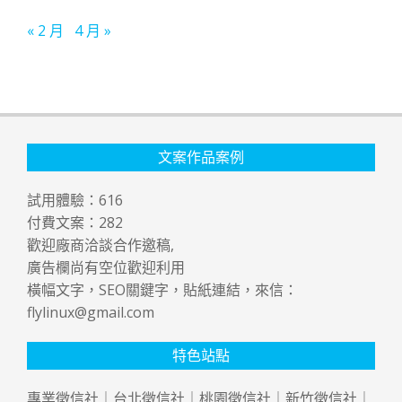
« 2 月
4 月 »
文案作品案例
試用體驗：
616
付費文案：
282
歡迎廠商洽談合作邀稿,
廣告欄尚有空位歡迎利用
橫幅文字，SEO關鍵字，貼紙連結，來信：
flylinux@gmail.com
特色站點
專業
徵信社
｜
台北徵信社
｜
桃園徵信社
｜
新竹徵信社
｜