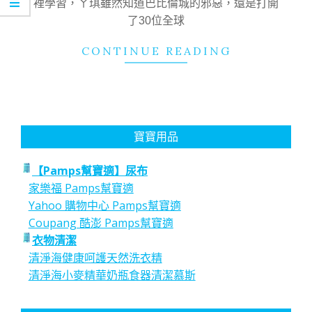
裡學習，ㄚ琪雖然知道巴比倫城的邪惡，還是打開
了30位全球
CONTINUE READING
寶寶用品
【Pamps幫寶適】尿布
家樂福 Pamps幫寶適
Yahoo 購物中心 Pamps幫寶適
Coupang 酷澎 Pamps幫寶適
衣物清潔
清淨海健康呵護天然洗衣精
清淨海小麥精華奶瓶食器清潔慕斯