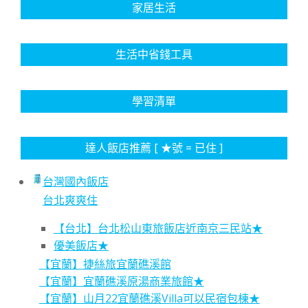
家居生活
生活中省錢工具
學習清單
達人飯店推薦 [ ★號 = 已住 ]
台灣國內飯店
台北爽爽住
【台北】台北松山東旅飯店近南京三民站★
優美飯店★
【宜蘭】捷絲旅宜蘭礁溪館
【宜蘭】宜蘭礁溪原湯商業旅館★
【宜蘭】山月22宜蘭礁溪Villa可以民宿包棟★