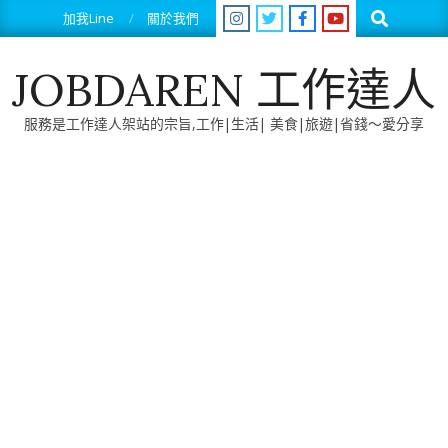
Skip
Search
加我Line
關於我們
to
content
JOBDAREN 工作達人
服務是工作達人架站的宗旨,工作|生活| 美食|旅遊|省錢～愛分享
Primary
Navigation
Menu