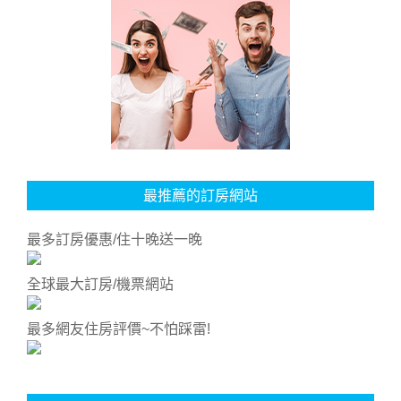
最推薦的訂房網站
最多訂房優惠/住十晚送一晚
全球最大訂房/機票網站
最多網友住房評價~不怕踩雷!