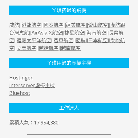
ㄚ琪搭過的飛機
威航||
港龍航空
||
國泰航空
||
達美航空
||
釜山航空
||
虎航跟
台灣虎航
||
AirAsia X航空
||
捷星航空
||
海南航空
||
長榮航
空
||
宿霧太平洋航空
||
香草航空
||
酷航
||
日本航空
||
樂桃航
空
||
立榮航空
||
越捷航空
||
越南航空
ㄚ琪用過的虛擬主機
Hostinger
interserver虛擬主機
Bluehost
工作達人
累積人氣：17,954,380