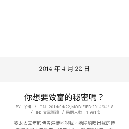
2014 年 4 月 22 日
你想要致富的秘密嗎？
2014-
BY:
ㄚ琪
ON:
2014/04/22
,MODIFIED:
2014/04/18
IN:
文章導讀
點閱人數：1,981次
04-
22
我太太去年底時曾這樣地說我，她隱約嗅出我的博