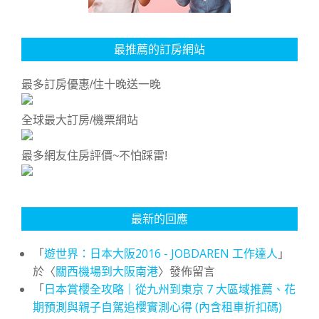
最推薦的訂房網站
最多訂房優惠/住十晚送一晚
全球最大訂房/機票網站
最多網友住房評價~不怕踩雷!
最新的回應
「
遊世界：日本大阪2016 - JOBDAREN 工作達人
」
於〈
關西機場到大阪南港
〉發佈留言
「
日本賞櫻全攻略｜從九州到東京 7 大區域推薦、花
期預測與親子自駕追櫻實測心得 (內含租車折扣碼)