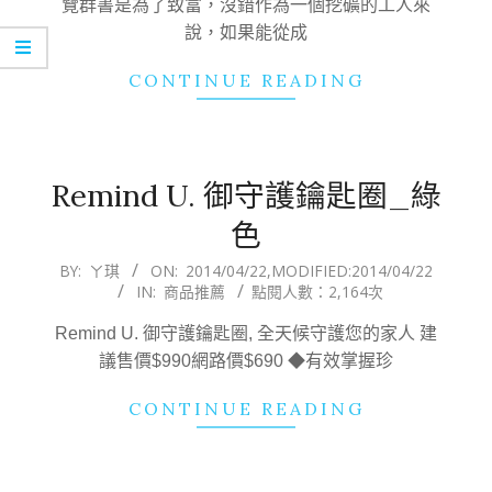
覽群書是為了致富，沒錯作為一個挖礦的工人來
說，如果能從成
CONTINUE READING
Remind U. 御守護鑰匙圈_綠
色
2014-
BY:
ㄚ琪
ON:
2014/04/22
,MODIFIED:
2014/04/22
IN:
商品推薦
點閱人數：2,164次
04-
22
Remind U. 御守護鑰匙圈, 全天候守護您的家人 建
議售價$990網路價$690 ◆有效掌握珍
CONTINUE READING