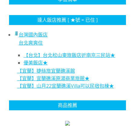
達人飯店推薦 [ ★號 = 已住 ]
台灣國內飯店
台北爽爽住
【台北】台北松山東旅飯店近南京三民站★
優美飯店★
【宜蘭】捷絲旅宜蘭礁溪館
【宜蘭】宜蘭礁溪原湯商業旅館★
【宜蘭】山月22宜蘭礁溪Villa可以民宿包棟★
商品推薦