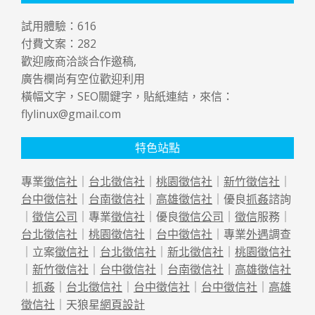
試用體驗：
616
付費文案：
282
歡迎廠商洽談合作邀稿,
廣告欄尚有空位歡迎利用
橫幅文字，SEO關鍵字，貼紙連結，來信：
flylinux@gmail.com
特色站點
專業
徵信社
｜
台北徵信社
｜
桃園徵信社
｜
新竹徵信社
｜
台中徵信社
｜
台南徵信社
｜
高雄徵信社
｜優良
抓姦
諮詢
｜
徵信公司
｜專業
徵信社
｜優良
徵信公司
｜
徵信
服務｜
台北徵信社
｜
桃園徵信社
｜
台中徵信社
｜專業
外遇
調查
｜立案
徵信社
｜
台北徵信社
｜
新北徵信社
｜
桃園徵信社
｜
新竹徵信社
｜
台中徵信社
｜
台南徵信社
｜
高雄徵信社
｜
抓姦
｜
台北徵信社
｜
台中徵信社
｜
台中徵信社
｜
高雄
徵信社
｜天狼星
網頁設計