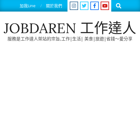
Skip
Search
加我Line
關於我們
to
content
JOBDAREN 工作達人
服務是工作達人架站的宗旨,工作|生活| 美食|旅遊|省錢～愛分享
Primary
Navigation
Menu