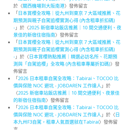
於〈
關西機場到大阪南港
〉發佈留言
「
日本賞櫻全攻略｜從九州到東京 7 大區域推薦、花
期預測與親子自駕追櫻實測心得 (內含租車折扣碼)
-
」於〈
2025 新宿車站飯店推薦｜10 間交通便利、夜
景佳的新宿住宿指南
〉發佈留言
「
日本賞櫻全攻略｜從九州到東京 7 大區域推薦、花
期預測與親子自駕追櫻實測心得 (內含租車折扣碼)
-
」於〈
日本賞櫻熱點推薦｜精選必訪名所、花期預
測與「自駕追櫻」全攻略 (內含租車專屬折扣碼)
〉發
佈留言
「
2026 日本租車自駕全攻略：Tabirai、TOCOO 比
價與保險 NOC 避坑 - JOBDAREN 工作達人
」於
〈
2025 新宿車站飯店推薦｜10 間交通便利、夜景佳
的新宿住宿指南
〉發佈留言
「
2026 日本租車自駕全攻略：Tabirai、TOCOO 比
價與保險 NOC 避坑 - JOBDAREN 工作達人
」於〈
日
本九州F3自駕，租車人氣首選就在Tabirai
〉發佈留
言