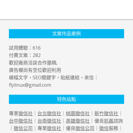
文案作品案例
試用體驗：
616
付費文案：
282
歡迎廠商洽談合作邀稿,
廣告欄尚有空位歡迎利用
橫幅文字，SEO關鍵字，貼紙連結，來信：
flylinux@gmail.com
特色站點
專業
徵信社
｜
台北徵信社
｜
桃園徵信社
｜
新竹徵信社
｜
台中徵信社
｜
台南徵信社
｜
高雄徵信社
｜優良
抓姦
諮詢
｜
徵信公司
｜專業
徵信社
｜優良
徵信公司
｜
徵信
服務｜