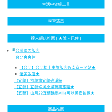
生活中省錢工具
學習清單
達人飯店推薦 [ ★號 = 已住 ]
台灣國內飯店
台北爽爽住
【台北】台北松山東旅飯店近南京三民站★
優美飯店★
【宜蘭】捷絲旅宜蘭礁溪館
【宜蘭】宜蘭礁溪原湯商業旅館★
【宜蘭】山月22宜蘭礁溪Villa可以民宿包棟★
商品推薦