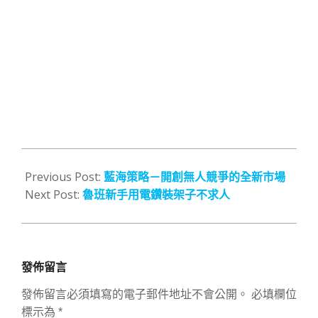
2014-
06-
Previous Post:
藍海策略－開創無人競爭的全新市場
27
Next Post:
魯班新手用電鑽裝架子不求人
發佈留言
發佈留言必須填寫的電子郵件地址不會公開。
必填欄位
標示為
*