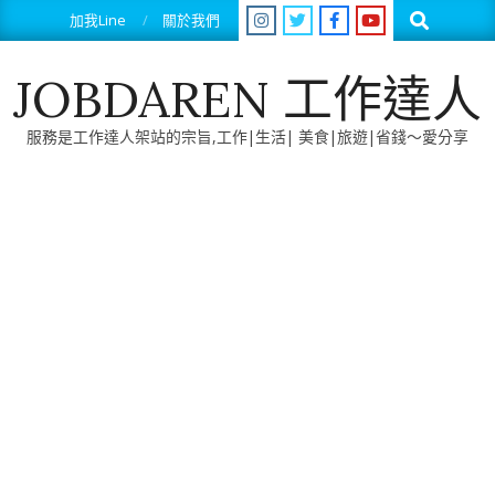
Skip
Search
加我Line
關於我們
to
content
JOBDAREN 工作達人
服務是工作達人架站的宗旨,工作|生活| 美食|旅遊|省錢～愛分享
Primary
Navigation
Menu