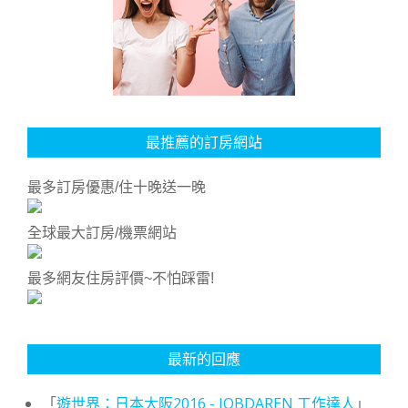
最推薦的訂房網站
最多訂房優惠/住十晚送一晚
全球最大訂房/機票網站
最多網友住房評價~不怕踩雷!
最新的回應
「
遊世界：日本大阪2016 - JOBDAREN 工作達人
」