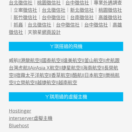
台北徵信社
｜
桃園徵信社
｜
台中徵信社
｜專業
外遇
調查
｜立案
徵信社
｜
台北徵信社
｜
新北徵信社
｜
桃園徵信社
｜
新竹徵信社
｜
台中徵信社
｜
台南徵信社
｜
高雄徵信社
｜
抓姦
｜
台北徵信社
｜
台中徵信社
｜
台中徵信社
｜
高雄
徵信社
｜天狼星
網頁設計
ㄚ琪搭過的飛機
威航||
港龍航空
||
國泰航空
||
達美航空
||
釜山航空
||
虎航跟
台灣虎航
||
AirAsia X航空
||
捷星航空
||
海南航空
||
長榮航
空
||
宿霧太平洋航空
||
香草航空
||
酷航
||
日本航空
||
樂桃航
空
||
立榮航空
||
越捷航空
||
越南航空
ㄚ琪用過的虛擬主機
Hostinger
interserver虛擬主機
Bluehost