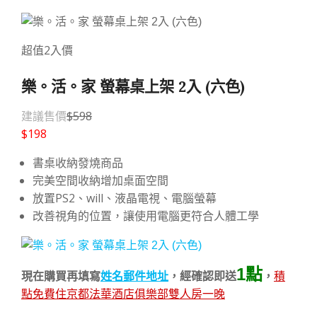
超值2入價
樂。活。家 螢幕桌上架 2入 (六色)
建議售價
$598
$
198
書桌收納發燒商品
完美空間收納增加桌面空間
放置PS2、will、液晶電視、電腦螢幕
改善視角的位置，讓使用電腦更符合人體工學
1點
現在購買再填寫
姓名郵件地址
，經確認即送
，
積
點免費住京都法華酒店俱樂部雙人房一晚