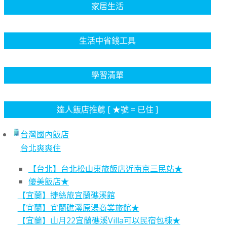
家居生活
生活中省錢工具
學習清單
達人飯店推薦 [ ★號 = 已住 ]
台灣國內飯店
台北爽爽住
【台北】台北松山東旅飯店近南京三民站★
優美飯店★
【宜蘭】捷絲旅宜蘭礁溪館
【宜蘭】宜蘭礁溪原湯商業旅館★
【宜蘭】山月22宜蘭礁溪Villa可以民宿包棟★