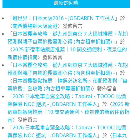
最新的回應
「
遊世界：日本大阪2016 - JOBDAREN 工作達人
」於
〈
關西機場到大阪南港
〉發佈留言
「
日本賞櫻全攻略｜從九州到東京 7 大區域推薦、花期
預測與親子自駕追櫻實測心得 (內含租車折扣碼) -
」於
〈
2025 新宿車站飯店推薦｜10 間交通便利、夜景佳的
新宿住宿指南
〉發佈留言
「
日本賞櫻全攻略｜從九州到東京 7 大區域推薦、花期
預測與親子自駕追櫻實測心得 (內含租車折扣碼) -
」於
〈
日本賞櫻熱點推薦｜精選必訪名所、花期預測與「自
駕追櫻」全攻略 (內含租車專屬折扣碼)
〉發佈留言
「
2026 日本租車自駕全攻略：Tabirai、TOCOO 比價
與保險 NOC 避坑 - JOBDAREN 工作達人
」於〈
2025 新
宿車站飯店推薦｜10 間交通便利、夜景佳的新宿住宿指
南
〉發佈留言
「
2026 日本租車自駕全攻略：Tabirai、TOCOO 比價
與保險 NOC 避坑 - JOBDAREN 工作達人
」於〈
日本九