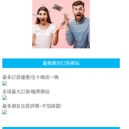
最推薦的訂房網站
最多訂房優惠/住十晚送一晚
全球最大訂房/機票網站
最多網友住房評價~不怕踩雷!