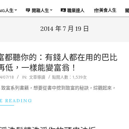
美食人生
ING人生
開箱人生
職業達人
2014 年 7 月 19 日
財富都聽你的：有錢人都在用的巴比
再低，一樣能變富翁！
4/07/18
IN:
文章導讀
點閱人數：1,539次
→致富系列書籍，想要從書中挖到致富的秘訣，綜觀起來，
E READING