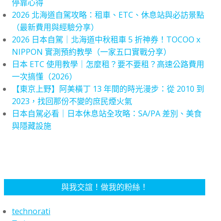
停靠心得
2026 北海道自駕攻略：租車、ETC、休息站與必訪景點
（最新費用與經驗分享）
2026 日本自駕｜北海道中秋租車 5 折神券！TOCOO x
NIPPON 實測預約教學（一家五口實戰分享）
日本 ETC 使用教學｜怎麼租？要不要租？高速公路費用
一次搞懂（2026）
【東京上野】阿美橫丁 13 年間的時光漫步：從 2010 到
2023，找回那份不變的庶民煙火氣
日本自駕必看｜日本休息站全攻略：SA/PA 差別、美食
與隱藏設施
與我交誼！做我的粉絲！
technorati