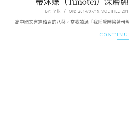
蒂沐蝶（Timotei）深
2014-
BY:
ㄚ琪
ON:
2014/07/19
,MODIFIED:
201
07-
高中國文有篇琦君的八髻，當我讀過「我睡覺時挨著母
19
CONTINU