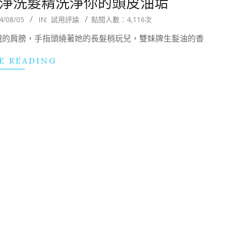
層純淨洗髮精洗淨你的頭皮油垢
4/08/05
IN:
試用評論
點閱人數：4,116次
親的肩膀，手指頭繞著她的長髮梢玩兒，雙妹牌生髮油的香
E READING