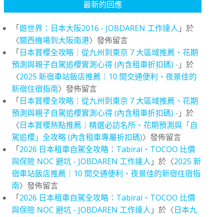
最新的回應
「
遊世界：日本大阪2016 - JOBDAREN 工作達人
」於
〈
關西機場到大阪南港
〉發佈留言
「
日本賞櫻全攻略｜從九州到東京 7 大區域推薦、花期
預測與親子自駕追櫻實測心得 (內含租車折扣碼) -
」於
〈
2025 新宿車站飯店推薦｜10 間交通便利、夜景佳的
新宿住宿指南
〉發佈留言
「
日本賞櫻全攻略｜從九州到東京 7 大區域推薦、花期
預測與親子自駕追櫻實測心得 (內含租車折扣碼) -
」於
〈
日本賞櫻熱點推薦｜精選必訪名所、花期預測與「自
駕追櫻」全攻略 (內含租車專屬折扣碼)
〉發佈留言
「
2026 日本租車自駕全攻略：Tabirai、TOCOO 比價
與保險 NOC 避坑 - JOBDAREN 工作達人
」於〈
2025 新
宿車站飯店推薦｜10 間交通便利、夜景佳的新宿住宿指
南
〉發佈留言
「
2026 日本租車自駕全攻略：Tabirai、TOCOO 比價
與保險 NOC 避坑 - JOBDAREN 工作達人
」於〈
日本九