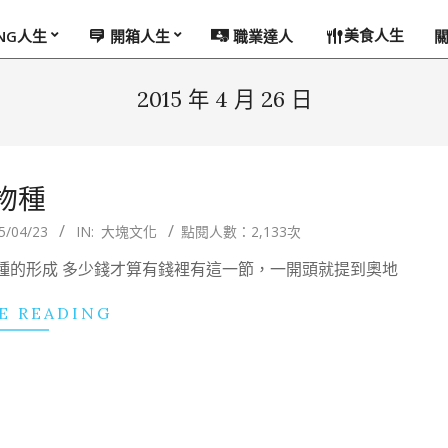
美食人生
ING人生
開箱人生
職業達人
2015 年 4 月 26 日
物種
5/04/23
IN:
大塊文化
點閱人數：2,133次
種的形成 多少錢才算有錢裡有這一節，一開頭就提到奧地
E READING