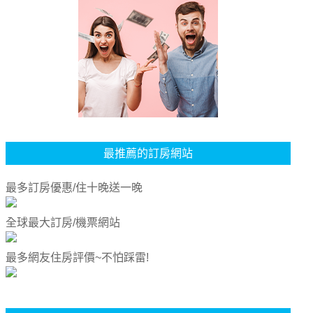
最推薦的訂房網站
最多訂房優惠/住十晚送一晚
全球最大訂房/機票網站
最多網友住房評價~不怕踩雷!