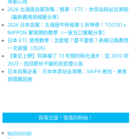
停靠心得
2026 北海道自駕攻略：租車、ETC、休息站與必訪景點
（最新費用與經驗分享）
2026 日本自駕｜北海道中秋租車 5 折神券！TOCOO x
NIPPON 實測預約教學（一家五口實戰分享）
日本 ETC 使用教學｜怎麼租？要不要租？高速公路費用
一次搞懂（2026）
【東京上野】阿美橫丁 13 年間的時光漫步：從 2010 到
2023，找回那份不變的庶民煙火氣
日本自駕必看｜日本休息站全攻略：SA/PA 差別、美食
與隱藏設施
與我交誼！做我的粉絲！
technorati