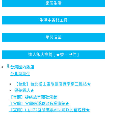
家居生活
生活中省錢工具
學習清單
達人飯店推薦 [ ★號 = 已住 ]
台灣國內飯店
台北爽爽住
【台北】台北松山東旅飯店近南京三民站★
優美飯店★
【宜蘭】捷絲旅宜蘭礁溪館
【宜蘭】宜蘭礁溪原湯商業旅館★
【宜蘭】山月22宜蘭礁溪Villa可以民宿包棟★