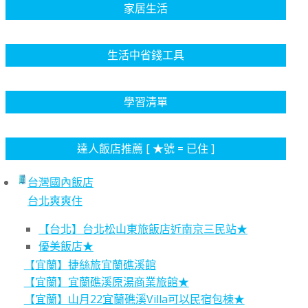
家居生活
生活中省錢工具
學習清單
達人飯店推薦 [ ★號 = 已住 ]
台灣國內飯店
台北爽爽住
【台北】台北松山東旅飯店近南京三民站★
優美飯店★
【宜蘭】捷絲旅宜蘭礁溪館
【宜蘭】宜蘭礁溪原湯商業旅館★
【宜蘭】山月22宜蘭礁溪Villa可以民宿包棟★