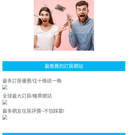
最推薦的訂房網站
最多訂房優惠/住十晚送一晚
全球最大訂房/機票網站
最多網友住房評價~不怕踩雷!