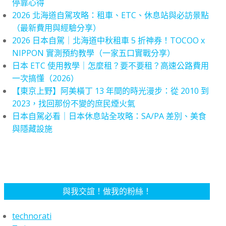
停靠心得
2026 北海道自駕攻略：租車、ETC、休息站與必訪景點
（最新費用與經驗分享）
2026 日本自駕｜北海道中秋租車 5 折神券！TOCOO x
NIPPON 實測預約教學（一家五口實戰分享）
日本 ETC 使用教學｜怎麼租？要不要租？高速公路費用
一次搞懂（2026）
【東京上野】阿美橫丁 13 年間的時光漫步：從 2010 到
2023，找回那份不變的庶民煙火氣
日本自駕必看｜日本休息站全攻略：SA/PA 差別、美食
與隱藏設施
與我交誼！做我的粉絲！
technorati