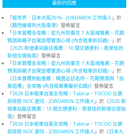
最新的回應
「
遊世界：日本大阪2016 - JOBDAREN 工作達人
」於
〈
關西機場到大阪南港
〉發佈留言
「
日本賞櫻全攻略｜從九州到東京 7 大區域推薦、花期
預測與親子自駕追櫻實測心得 (內含租車折扣碼) -
」於
〈
2025 新宿車站飯店推薦｜10 間交通便利、夜景佳的
新宿住宿指南
〉發佈留言
「
日本賞櫻全攻略｜從九州到東京 7 大區域推薦、花期
預測與親子自駕追櫻實測心得 (內含租車折扣碼) -
」於
〈
日本賞櫻熱點推薦｜精選必訪名所、花期預測與「自
駕追櫻」全攻略 (內含租車專屬折扣碼)
〉發佈留言
「
2026 日本租車自駕全攻略：Tabirai、TOCOO 比價
與保險 NOC 避坑 - JOBDAREN 工作達人
」於〈
2025 新
宿車站飯店推薦｜10 間交通便利、夜景佳的新宿住宿指
南
〉發佈留言
「
2026 日本租車自駕全攻略：Tabirai、TOCOO 比價
與保險 NOC 避坑 - JOBDAREN 工作達人
」於〈
日本九