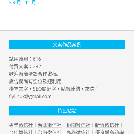
« 9 月
11 月 »
文案作品案例
試用體驗：
616
付費文案：
282
歡迎廠商洽談合作邀稿,
廣告欄尚有空位歡迎利用
橫幅文字，SEO關鍵字，貼紙連結，來信：
flylinux@gmail.com
特色站點
專業
徵信社
｜
台北徵信社
｜
桃園徵信社
｜
新竹徵信社
｜
台中徵信社
｜
台南徵信社
｜
高雄徵信社
｜優良
抓姦
諮詢