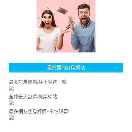
最推薦的訂房網站
最多訂房優惠/住十晚送一晚
全球最大訂房/機票網站
最多網友住房評價~不怕踩雷!