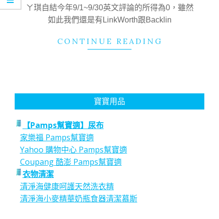
31
ㄚ琪自結今年9/1~9/30英文評論的所得為0，雖然
如此我們還是有LinkWorth跟Backlin
CONTINUE READING
寶寶用品
【Pamps幫寶適】尿布
家樂福 Pamps幫寶適
Yahoo 購物中心 Pamps幫寶適
Coupang 酷澎 Pamps幫寶適
衣物清潔
清淨海健康呵護天然洗衣精
清淨海小麥精華奶瓶食器清潔慕斯