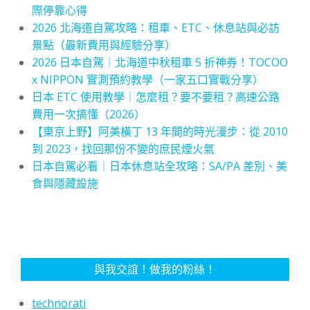
際停靠心得
2026 北海道自駕攻略：租車、ETC、休息站與必訪
景點（最新費用與經驗分享）
2026 日本自駕｜北海道中秋租車 5 折神券！TOCOO
x NIPPON 實測預約教學（一家五口實戰分享）
日本 ETC 使用教學｜怎麼租？要不要租？高速公路
費用一次搞懂（2026）
【東京上野】阿美橫丁 13 年間的時光漫步：從 2010
到 2023，找回那份不變的庶民煙火氣
日本自駕必看｜日本休息站全攻略：SA/PA 差別、美
食與隱藏設施
與我交誼！做我的粉絲！
technorati