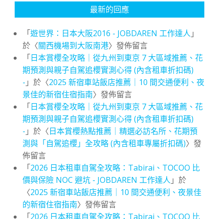
最新的回應
「
遊世界：日本大阪2016 - JOBDAREN 工作達人
」
於〈
關西機場到大阪南港
〉發佈留言
「
日本賞櫻全攻略｜從九州到東京 7 大區域推薦、花
期預測與親子自駕追櫻實測心得 (內含租車折扣碼)
-
」於〈
2025 新宿車站飯店推薦｜10 間交通便利、夜
景佳的新宿住宿指南
〉發佈留言
「
日本賞櫻全攻略｜從九州到東京 7 大區域推薦、花
期預測與親子自駕追櫻實測心得 (內含租車折扣碼)
-
」於〈
日本賞櫻熱點推薦｜精選必訪名所、花期預
測與「自駕追櫻」全攻略 (內含租車專屬折扣碼)
〉發
佈留言
「
2026 日本租車自駕全攻略：Tabirai、TOCOO 比
價與保險 NOC 避坑 - JOBDAREN 工作達人
」於
〈
2025 新宿車站飯店推薦｜10 間交通便利、夜景佳
的新宿住宿指南
〉發佈留言
「
2026 日本租車自駕全攻略：Tabirai、TOCOO 比