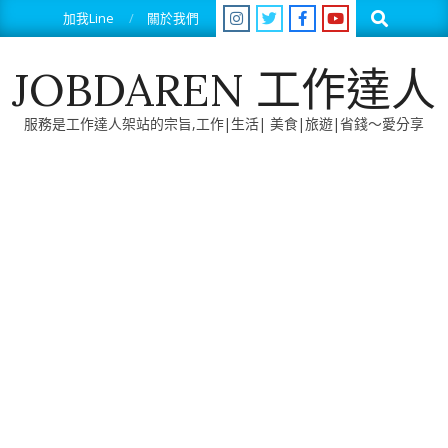
Skip
Search
加我Line
關於我們
to
content
JOBDAREN 工作達人
服務是工作達人架站的宗旨,工作|生活| 美食|旅遊|省錢～愛分享
Primary
Navigation
Menu