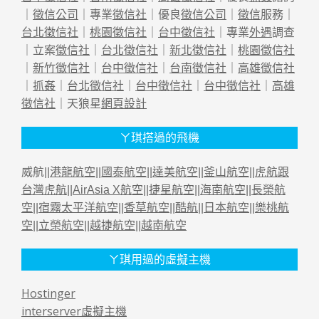
｜
徵信公司
｜專業
徵信社
｜優良
徵信公司
｜
徵信
服務｜
台北徵信社
｜
桃園徵信社
｜
台中徵信社
｜專業
外遇
調查
｜立案
徵信社
｜
台北徵信社
｜
新北徵信社
｜
桃園徵信社
｜
新竹徵信社
｜
台中徵信社
｜
台南徵信社
｜
高雄徵信社
｜
抓姦
｜
台北徵信社
｜
台中徵信社
｜
台中徵信社
｜
高雄
徵信社
｜天狼星
網頁設計
ㄚ琪搭過的飛機
威航||
港龍航空
||
國泰航空
||
達美航空
||
釜山航空
||
虎航跟
台灣虎航
||
AirAsia X航空
||
捷星航空
||
海南航空
||
長榮航
空
||
宿霧太平洋航空
||
香草航空
||
酷航
||
日本航空
||
樂桃航
空
||
立榮航空
||
越捷航空
||
越南航空
ㄚ琪用過的虛擬主機
Hostinger
interserver虛擬主機