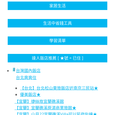
家居生活
生活中省錢工具
學習清單
達人飯店推薦 [ ★號 = 已住 ]
台灣國內飯店
台北爽爽住
【台北】台北松山東旅飯店近南京三民站★
優美飯店★
【宜蘭】捷絲旅宜蘭礁溪館
【宜蘭】宜蘭礁溪原湯商業旅館★
【宜蘭】山月22宜蘭礁溪Villa可以民宿包棟★