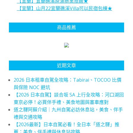
【宜蘭】宜蘭礁溪原湯商業旅館★
【宜蘭】山月22宜蘭礁溪Villa可以民宿包棟★
商品推薦
近期文章
2026 日本租車自駕全攻略：Tabirai、TOCOO 比價
與保險 NOC 避坑
【2026 日本自駕】談合坂 SA 上行全攻略：河口湖回
東京必停！必買伴手禮、美食地圖與塞車應對
道之驛阿蘇介紹｜九州自駕必訪休息站，美食、伴手
禮與交通攻略
【2026最新】日本自駕必看！全日本「道之驛」推
薦：美食、伴手禮與休息站攻略