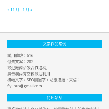
« 11 月
1 月 »
文案作品案例
試用體驗：
616
付費文案：
282
歡迎廠商洽談合作邀稿,
廣告欄尚有空位歡迎利用
橫幅文字，SEO關鍵字，貼紙連結，來信：
flylinux@gmail.com
特色站點