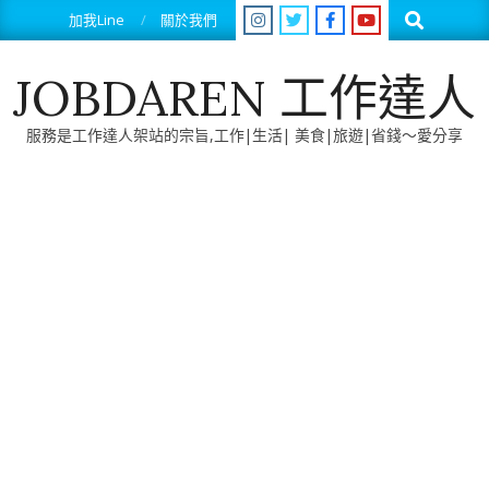
Skip
Search
加我Line
關於我們
to
content
JOBDAREN 工作達人
服務是工作達人架站的宗旨,工作|生活| 美食|旅遊|省錢～愛分享
Primary
Navigation
Menu