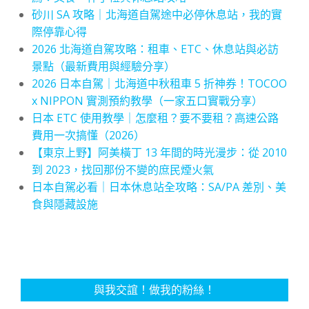
砂川 SA 攻略｜北海道自駕途中必停休息站，我的實
際停靠心得
2026 北海道自駕攻略：租車、ETC、休息站與必訪
景點（最新費用與經驗分享）
2026 日本自駕｜北海道中秋租車 5 折神券！TOCOO
x NIPPON 實測預約教學（一家五口實戰分享）
日本 ETC 使用教學｜怎麼租？要不要租？高速公路
費用一次搞懂（2026）
【東京上野】阿美橫丁 13 年間的時光漫步：從 2010
到 2023，找回那份不變的庶民煙火氣
日本自駕必看｜日本休息站全攻略：SA/PA 差別、美
食與隱藏設施
與我交誼！做我的粉絲！