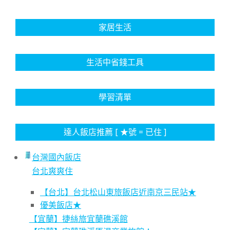
家居生活
生活中省錢工具
學習清單
達人飯店推薦 [ ★號 = 已住 ]
台灣國內飯店
台北爽爽住
【台北】台北松山東旅飯店近南京三民站★
優美飯店★
【宜蘭】捷絲旅宜蘭礁溪館