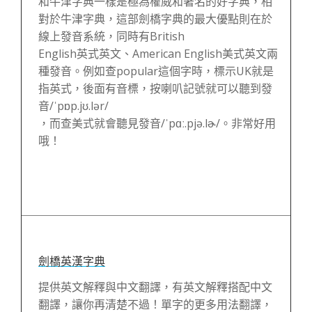
和牛津字典一樣是極為權威和著名的好字典，相
對於牛津字典，這部劍橋字典的最大優點則在於
線上發音系統，同時有British
English英式英文、American English美式英文兩
種發音。例如查popular這個字時，標示UK就是
指英式，後面有音標，按喇叭記號就可以聽到發
音/ˈpɒp.jʊ.lər/
，而查美式就會聽見發音/ˈpɑː.pjə.lɚ/。非常好用
哦！
劍橋英漢字典
提供英文解釋與中文翻譯，有英文解釋搭配中文
翻譯，讓你再清楚不過！單字的更多用法翻譯，