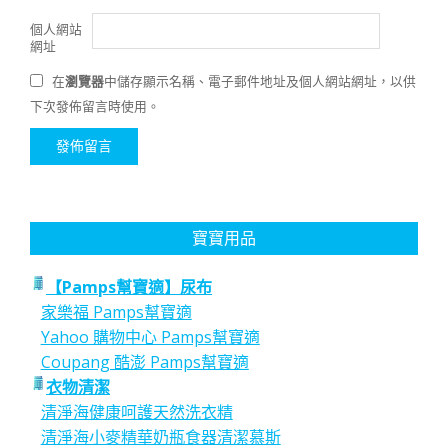
個人網站
網址
在
瀏覽器
中儲存顯示名稱、電子郵件地址及個人網站網址，以供
下次發佈留言時使用。
寶寶用品
【Pamps幫寶適】尿布
家樂福 Pamps幫寶適
Yahoo 購物中心 Pamps幫寶適
Coupang 酷澎 Pamps幫寶適
衣物清潔
清淨海健康呵護天然洗衣精
清淨海小麥精華奶瓶食器清潔慕斯