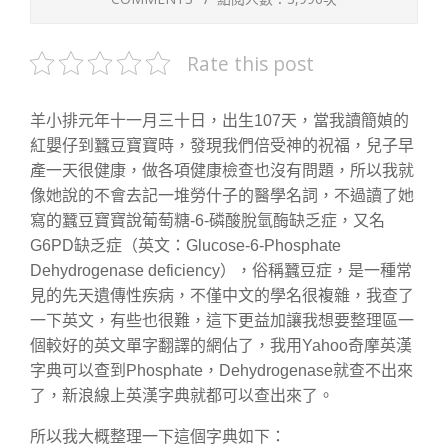
Rate this post
羊小排元年十一月三十日，出生107天，當我讀簡媜的
紅嬰仔到蠶豆寶寶時，發現我們倍受神的祝福，兒子早
產一天很健康，做各項健康檢查也沒有問題，所以我就
像她說的不會去記一堆勞什子的醫學名詞，不過讀了她
寫的蠶豆寶寶說葡萄糖-6-磷酸脫氫酶缺乏症，又名
G6PD缺乏症（英文：Glucose-6-Phosphate
Dehydrogenase deficiency），俗稱蠶豆症，是一種常
見的先天遺傳性疾病，不僅中文的學名很複雜，我查了
一下英文，有些也很難，這下更益加讓我想要整理區一
個較好的英文單字翻譯的網佔了，我用Yahoo奇摩英漢
字典可以查到Phosphate，Dehydrogenase就查不出來
了，新浪線上英漢字典就都可以查出來了。
所以我大概整理一下這個字典如下：