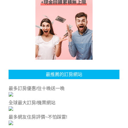
最推薦的訂房網站
最多訂房優惠/住十晚送一晚
全球最大訂房/機票網站
最多網友住房評價~不怕踩雷!