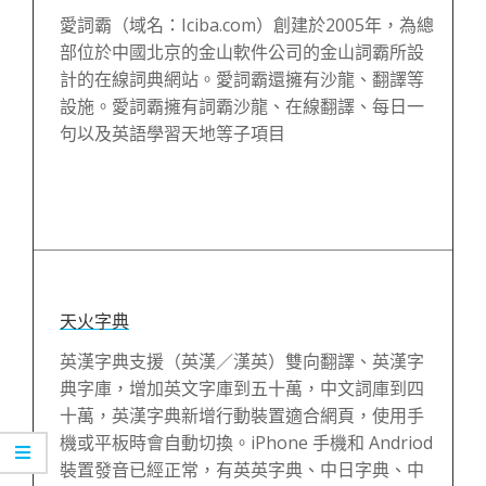
愛詞霸（域名：Iciba.com）創建於2005年，為總
部位於中國北京的金山軟件公司的金山詞霸所設
計的在線詞典網站。愛詞霸還擁有沙龍、翻譯等
設施。愛詞霸擁有詞霸沙龍、在線翻譯、每日一
句以及英語學習天地等子項目
天火字典
英漢字典支援（英漢／漢英）雙向翻譯、英漢字
典字庫，增加英文字庫到五十萬，中文詞庫到四
十萬，英漢字典新增行動裝置適合網頁，使用手
機或平板時會自動切換。iPhone 手機和 Andriod
裝置發音已經正常，有英英字典、中日字典、中