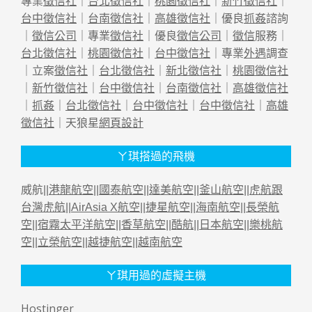
專業
徵信社
｜
台北徵信社
｜
桃園徵信社
｜
新竹徵信社
｜
台中徵信社
｜
台南徵信社
｜
高雄徵信社
｜優良
抓姦
諮詢
｜
徵信公司
｜專業
徵信社
｜優良
徵信公司
｜
徵信
服務｜
台北徵信社
｜
桃園徵信社
｜
台中徵信社
｜專業
外遇
調查
｜立案
徵信社
｜
台北徵信社
｜
新北徵信社
｜
桃園徵信社
｜
新竹徵信社
｜
台中徵信社
｜
台南徵信社
｜
高雄徵信社
｜
抓姦
｜
台北徵信社
｜
台中徵信社
｜
台中徵信社
｜
高雄
徵信社
｜天狼星
網頁設計
ㄚ琪搭過的飛機
威航||
港龍航空
||
國泰航空
||
達美航空
||
釜山航空
||
虎航跟
台灣虎航
||
AirAsia X航空
||
捷星航空
||
海南航空
||
長榮航
空
||
宿霧太平洋航空
||
香草航空
||
酷航
||
日本航空
||
樂桃航
空
||
立榮航空
||
越捷航空
||
越南航空
ㄚ琪用過的虛擬主機
Hostinger