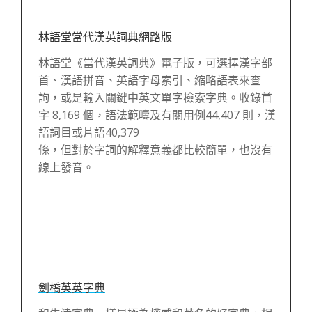
林語堂當代漢英詞典網路版
林語堂《當代漢英詞典》電子版，可選擇漢字部
首、漢語拼音、英語字母索引、縮略語表來查
詢，或是輸入關鍵中英文單字檢索字典。收錄首
字 8,169 個，語法範疇及有關用例44,407 則，漢
語詞目或片語40,379
條，但對於字詞的解釋意義都比較簡單，也沒有
線上發音。
劍橋英英字典