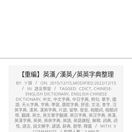
【重編】英漢/漢英/英英字典整理
BY:
ㄚ琪
ON:
2015/12/15
,MODIFIED:
2022/12/15
IN:
語言學習
TAGGED:
CDICT
,
CHINESE-
ENGLISH DICTIONARY
,
ENGLISH-CHINESE
DICTIONARY
,
中文
,
中文字典
,
中日字典
,
例句
,
單字
,
國
語
,
天火字典
,
字典
,
學習
,
康熙字典
,
拼音
,
文法
,
查字
,
汉
英字典
,
漢英
,
漢英字典
,
片語
,
留學
,
發音
,
相關詞
,
相關詞
條
,
翻譯
,
英文
,
英文單字翻譯
,
英日字典
,
英汉字典
,
英漢
,
英漢字典
,
英英
,
英英字典
,
英語
,
英語課程
,
解釋
,
詞典
,
詞
性
,
語言
,
說文解字
,
諺語
,
辭典
,
遊學
,
釋義
WITH:
0
COMMENTS
點閱人數：3,996次