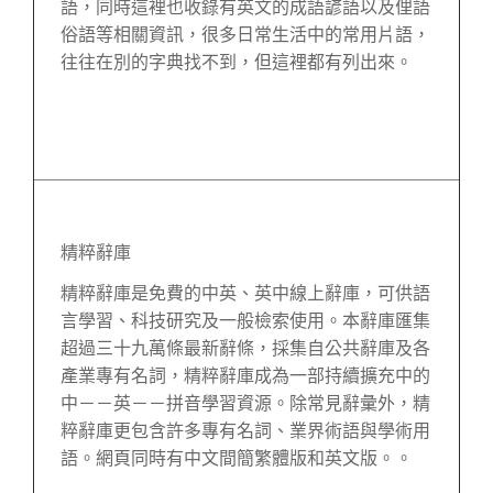
語，同時這裡也收錄有英文的成語諺語以及俚語
俗語等相關資訊，很多日常生活中的常用片語，
往往在別的字典找不到，但這裡都有列出來。
精粹辭庫
精粹辭庫是免費的中英、英中線上辭庫，可供語
言學習、科技研究及一般檢索使用。本辭庫匯集
超過三十九萬條最新辭條，採集自公共辭庫及各
產業專有名詞，精粹辭庫成為一部持續擴充中的
中－－英－－拼音學習資源。除常見辭彙外，精
粹辭庫更包含許多專有名詞、業界術語與學術用
語。網頁同時有中文間簡繁體版和英文版。。