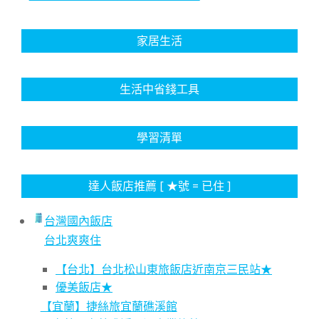
家居生活
生活中省錢工具
學習清單
達人飯店推薦 [ ★號 = 已住 ]
台灣國內飯店
台北爽爽住
【台北】台北松山東旅飯店近南京三民站★
優美飯店★
【宜蘭】捷絲旅宜蘭礁溪館