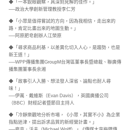
◆「一本銳眼觀察，具深刻見解的佳作。」
──政治大學創新管理教授李仁芳
◆「小眾是值得嘗試的方向，因為我相信，走出來的
路，肯定比畫出來的地圖生動。」
──阿原肥皂創辦人江榮原
◆「尋求商品利基，以差異化切入人心，是趨勢，也是
新王道！」
──WPP傳播集團GroupM台灣區董事長暨總裁、聯廣傳
播集團董事長余湘
◆「故事引人入勝、想法發人深省、論點也耐人尋
味！」
──伊萬．戴維斯（Evan Davis），英國廣播公司
（BBC）財經記者暨節目主持人
◆「冷靜樂觀地分析市場，《小眾，其實不小》為企業
指點迷津，提出訴求品質的新經營計畫。」
──麥克．沃夫（Michael Wolff），《傳媒大亨梅鐸傳