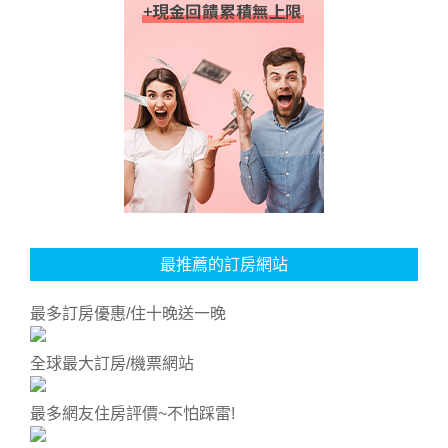
最推薦的訂房網站
最多訂房優惠/住十晚送一晚
全球最大訂房/機票網站
最多網友住房評價~不怕踩雷!