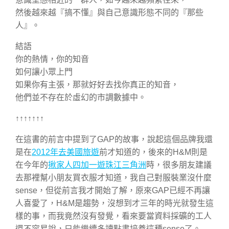
然後越來越『搞不懂』與自己意識形態不同的『那些
人』。
結語
你的熱情，你的知音
如何讓小眾上門
如果你有主張，那就好好去找你真正的知音，
他們並不存在於虛幻的市調數據中。
↑↑↑↑↑↑↑
在這書的前言中提到了GAP的故事，說起這個品牌我還
是在
2012年去美國旅遊
前才知道的，後來的H&M則是
在今年的
揪家人四加一遊珠江三角洲
時，很多朋友建議
去那裡幫小朋友買衣服才知道，我自己對服裝業沒什麼
sense，但從前言我才開始了解，原來GAP已經不再讓
人喜愛了，H&M是趨勢，沒想到才三年的時光就發生這
樣的事，而我竟然沒有發覺，看來要當資料採礦的工人
還不容易說，只能繼續多讀點書培養這種sense了。