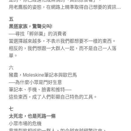
用老鷹般的姿態，在網路上精準取得自己想要的資訊…
五
黑道家族，驚聲尖叫!
──尋找「孵卵巢」的消費者
當選擇越來越多，不表示我們都想要不一樣的東西。
相反的，我們想跟一大群人一起，而不是自己一人落
單。
六
豬農，Moleskine筆記本與歐巴馬
──為什麼小眾是門好生意
筆記本、手機、臉書和推特──
這些東西，成了人們彰顯自己特色的工具。
七
太死忠，也是死路一條
小眾市場的危機
意識型態相近的一群人，如今越來越頻繁往來，