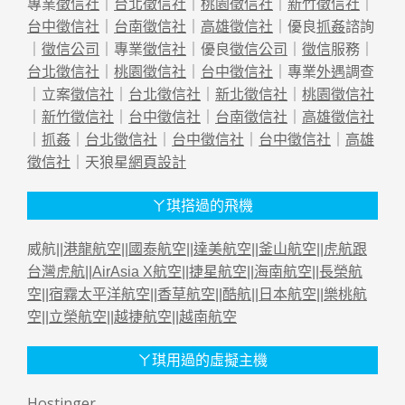
專業
徵信社
｜
台北徵信社
｜
桃園徵信社
｜
新竹徵信社
｜
台中徵信社
｜
台南徵信社
｜
高雄徵信社
｜優良
抓姦
諮詢
｜
徵信公司
｜專業
徵信社
｜優良
徵信公司
｜
徵信
服務｜
台北徵信社
｜
桃園徵信社
｜
台中徵信社
｜專業
外遇
調查
｜立案
徵信社
｜
台北徵信社
｜
新北徵信社
｜
桃園徵信社
｜
新竹徵信社
｜
台中徵信社
｜
台南徵信社
｜
高雄徵信社
｜
抓姦
｜
台北徵信社
｜
台中徵信社
｜
台中徵信社
｜
高雄
徵信社
｜天狼星
網頁設計
ㄚ琪搭過的飛機
威航||
港龍航空
||
國泰航空
||
達美航空
||
釜山航空
||
虎航跟
台灣虎航
||
AirAsia X航空
||
捷星航空
||
海南航空
||
長榮航
空
||
宿霧太平洋航空
||
香草航空
||
酷航
||
日本航空
||
樂桃航
空
||
立榮航空
||
越捷航空
||
越南航空
ㄚ琪用過的虛擬主機
Hostinger