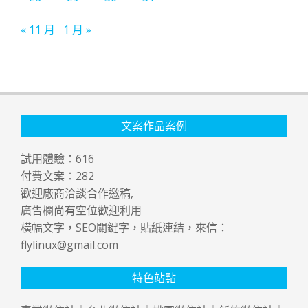
« 11 月
1 月 »
文案作品案例
試用體驗：
616
付費文案：
282
歡迎廠商洽談合作邀稿,
廣告欄尚有空位歡迎利用
橫幅文字，SEO關鍵字，貼紙連結，來信：
flylinux@gmail.com
特色站點