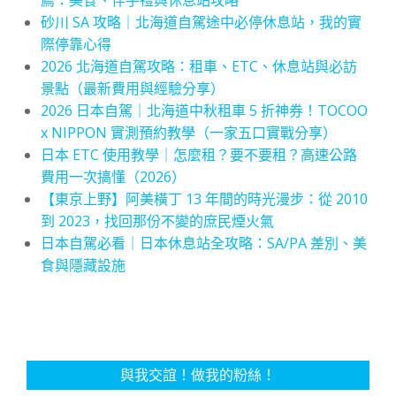
砂川 SA 攻略｜北海道自駕途中必停休息站，我的實
際停靠心得
2026 北海道自駕攻略：租車、ETC、休息站與必訪
景點（最新費用與經驗分享）
2026 日本自駕｜北海道中秋租車 5 折神券！TOCOO
x NIPPON 實測預約教學（一家五口實戰分享）
日本 ETC 使用教學｜怎麼租？要不要租？高速公路
費用一次搞懂（2026）
【東京上野】阿美橫丁 13 年間的時光漫步：從 2010
到 2023，找回那份不變的庶民煙火氣
日本自駕必看｜日本休息站全攻略：SA/PA 差別、美
食與隱藏設施
與我交誼！做我的粉絲！