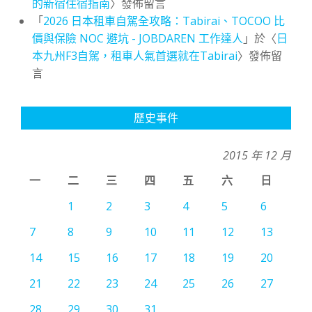
的新宿住宿指南
〉發佈留言
「
2026 日本租車自駕全攻略：Tabirai、TOCOO 比
價與保險 NOC 避坑 - JOBDAREN 工作達人
」於〈
日
本九州F3自駕，租車人氣首選就在Tabirai
〉發佈留
言
歷史事件
2015 年 12 月
一
二
三
四
五
六
日
1
2
3
4
5
6
7
8
9
10
11
12
13
14
15
16
17
18
19
20
21
22
23
24
25
26
27
28
29
30
31