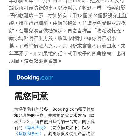
羊小排元年十二月七日，出生114天，這幾日跟老婆討
論要再打預防針的事，以及幫兒子收涎，看了簡媜紅嬰
仔的收涎這一節，才知道有『用12個或24個酥餅穿上紅
線，掛在寶寶胸前，由媽咪抱著，並請長輩或親友取酥
餅，在嬰兒嘴唇做楷抹狀，再念吉祥話「收涎收乾乾，
讓你媽咪明年生男孩，收涎收利利，讓你明年招小
弟。」希望借眾人之力，共同祈求寶寶不再流口水，來
年再添丁。』如果忙的話，就用被子的四角擦嘴，也可
以喔，這看起來更省事。