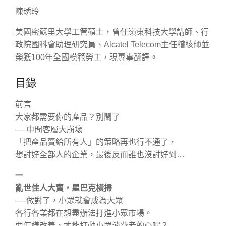
陳琇玲
美國密蘇里大學工管碩士，曾任嶺東科技大學講師、行
政院國科會助理研究員、Alcatel Telecom主任稽核師並
榮獲100年全國模範勞工，現專事翻譯。
目錄
前言
大家都需要你的產品？別鬧了
──中間客層大崩壞
「把產品賣給所有人」的策略再也行不通了，
想討好全部人的企業，最後反而誰也沒討好到…
一
亂世佳人大賣，星巴克橫掃
──做對了，小眾就會成為大眾
各行各業都在想盡辦法打進小眾市場。
要怎樣改善，才能打動小眾消費者的心呢？