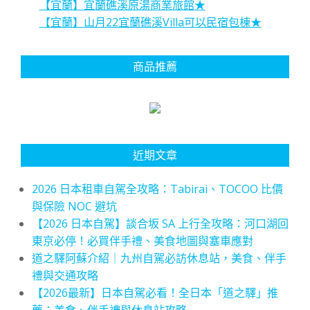
【宜蘭】宜蘭礁溪原湯商業旅館★
【宜蘭】山月22宜蘭礁溪Villa可以民宿包棟★
商品推薦
近期文章
2026 日本租車自駕全攻略：Tabirai、TOCOO 比價
與保險 NOC 避坑
【2026 日本自駕】談合坂 SA 上行全攻略：河口湖回
東京必停！必買伴手禮、美食地圖與塞車應對
道之驛阿蘇介紹｜九州自駕必訪休息站，美食、伴手
禮與交通攻略
【2026最新】日本自駕必看！全日本「道之驛」推
薦：美食、伴手禮與休息站攻略