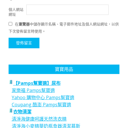
個人網站
網址
在
瀏覽器
中儲存顯示名稱、電子郵件地址及個人網站網址，以供
下次發佈留言時使用。
寶寶用品
【Pamps幫寶適】尿布
家樂福 Pamps幫寶適
Yahoo 購物中心 Pamps幫寶適
Coupang 酷澎 Pamps幫寶適
衣物清潔
清淨海健康呵護天然洗衣精
清淨海小麥精華奶瓶食器清潔慕斯