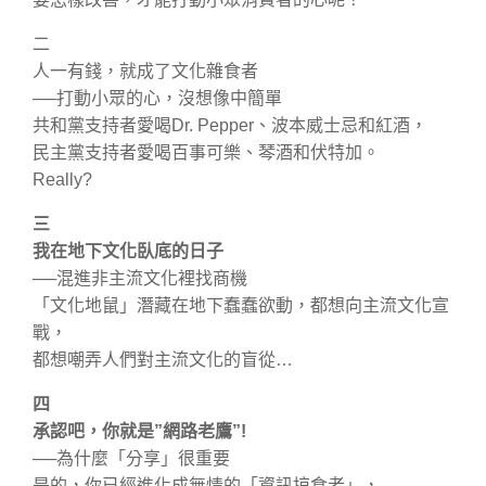
二
人一有錢，就成了文化雜食者
──打動小眾的心，沒想像中簡單
共和黨支持者愛喝Dr. Pepper、波本威士忌和紅酒，
民主黨支持者愛喝百事可樂、琴酒和伏特加。
Really?
三
我在地下文化臥底的日子
──混進非主流文化裡找商機
「文化地鼠」潛藏在地下蠢蠢欲動，都想向主流文化宣
戰，
都想嘲弄人們對主流文化的盲從…
四
承認吧，你就是”網路老鷹”!
──為什麼「分享」很重要
是的，你已經進化成無情的「資訊掠食者」，