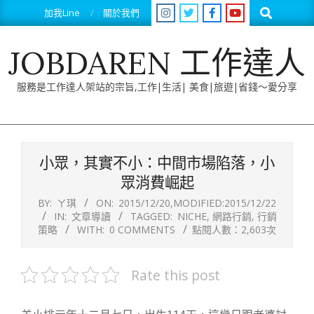
Skip
Search
加我Line
關於我們
to
content
JOBDAREN 工作達人
服務是工作達人架站的宗旨,工作|生活| 美食|旅遊|省錢～愛分享
Primary
Navigation
小眾，其實不小：中間市場陷落，小
Menu
眾消費崛起
BY:
ㄚ琪
ON:
2015/12/20
,MODIFIED:
2015/12/22
IN:
文章導讀
TAGGED:
NICHE
,
網路行銷
,
行銷
策略
WITH:
0 COMMENTS
點閱人數：2,603次
Rate this post