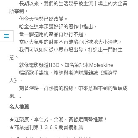
長期以來，我們的生活幾乎被主流市場上的大企業
所宰制，
但今天情勢已然改變。
哈金在這本深獲好評的著作中指出，
當一體適用的產品再也行不通、
當財大氣粗的財團不再能隨心所欲地大小通吃，
我們可以如何從小眾市場出發，打造出一門好生
意。
就像電影頻道HBO、知名筆記本Moleskine
暢銷歌手諾拉．瓊絲與老牌財經雜誌《經濟學
人》，
刻著深耕一群熱情的粉絲，帶來意想不到的豐碩成
果……
名人推薦
★江榮原、李仁芳、余湘、黃哲斌同聲推薦！
★商業週刊第１３６９期書摘推薦