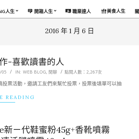
美食人生
ING人生
開箱人生
職業達人
2016 年 1 月 6 日
工作-喜歡讀書的人
/05
IN:
WEB BLOG
,
閒聊
點閱人數：2,267次
徵稿投票活動，邀請工友們來幫忙投票，投票後填單可以抽
E READING
re新ㄧ代鞋蜜粉45g+香靴噴霧