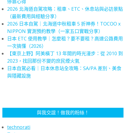
停靠心得
2026 北海道自駕攻略：租車、ETC、休息站與必訪景點
（最新費用與經驗分享）
2026 日本自駕｜北海道中秋租車 5 折神券！TOCOO x
NIPPON 實測預約教學（一家五口實戰分享）
日本 ETC 使用教學｜怎麼租？要不要租？高速公路費用
一次搞懂（2026）
【東京上野】阿美橫丁 13 年間的時光漫步：從 2010 到
2023，找回那份不變的庶民煙火氣
日本自駕必看｜日本休息站全攻略：SA/PA 差別、美食
與隱藏設施
與我交誼！做我的粉絲！
technorati