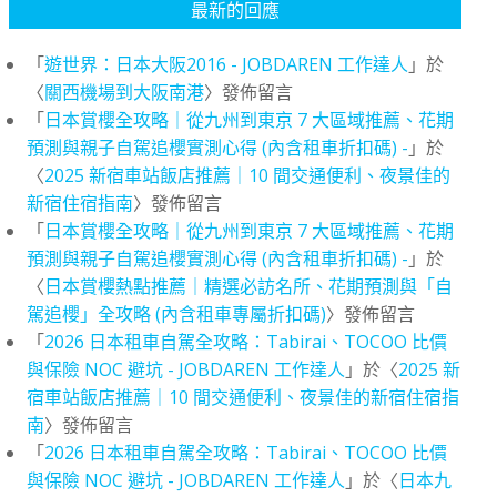
最新的回應
「
遊世界：日本大阪2016 - JOBDAREN 工作達人
」於
〈
關西機場到大阪南港
〉發佈留言
「
日本賞櫻全攻略｜從九州到東京 7 大區域推薦、花期
預測與親子自駕追櫻實測心得 (內含租車折扣碼) -
」於
〈
2025 新宿車站飯店推薦｜10 間交通便利、夜景佳的
新宿住宿指南
〉發佈留言
「
日本賞櫻全攻略｜從九州到東京 7 大區域推薦、花期
預測與親子自駕追櫻實測心得 (內含租車折扣碼) -
」於
〈
日本賞櫻熱點推薦｜精選必訪名所、花期預測與「自
駕追櫻」全攻略 (內含租車專屬折扣碼)
〉發佈留言
「
2026 日本租車自駕全攻略：Tabirai、TOCOO 比價
與保險 NOC 避坑 - JOBDAREN 工作達人
」於〈
2025 新
宿車站飯店推薦｜10 間交通便利、夜景佳的新宿住宿指
南
〉發佈留言
「
2026 日本租車自駕全攻略：Tabirai、TOCOO 比價
與保險 NOC 避坑 - JOBDAREN 工作達人
」於〈
日本九