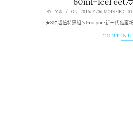
60ml+IceFe
2016-
BY:
ㄚ琪
ON:
2016/01/06
,MODIFIED:
201
01-
★3件超值特惠組↘Footpure新ㄧ代鞋蜜粉4
06
CONTINU