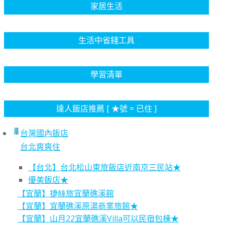
家居生活
生活中省錢工具
學習清單
達人飯店推薦 [ ★號 = 已住 ]
台灣國內飯店
台北爽爽住
【台北】台北松山東旅飯店近南京三民站★
優美飯店★
【宜蘭】捷絲旅宜蘭礁溪館
【宜蘭】宜蘭礁溪原湯商業旅館★
【宜蘭】山月22宜蘭礁溪Villa可以民宿包棟★