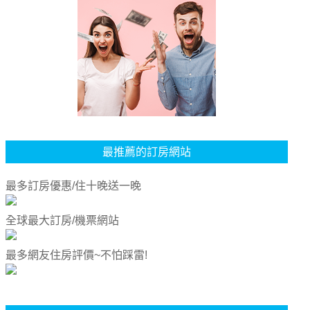
最推薦的訂房網站
最多訂房優惠/住十晚送一晚
全球最大訂房/機票網站
最多網友住房評價~不怕踩雷!