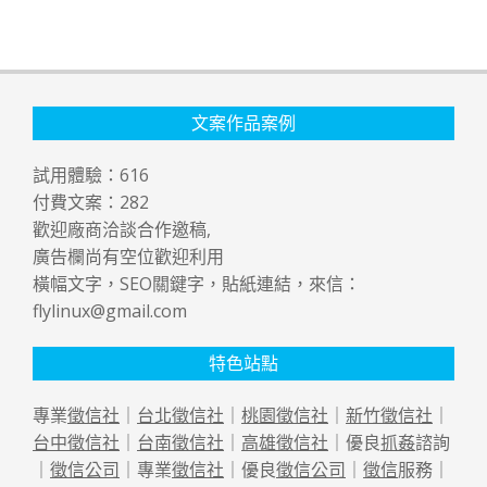
文案作品案例
試用體驗：
616
付費文案：
282
歡迎廠商洽談合作邀稿,
廣告欄尚有空位歡迎利用
橫幅文字，SEO關鍵字，貼紙連結，來信：
flylinux@gmail.com
特色站點
專業
徵信社
｜
台北徵信社
｜
桃園徵信社
｜
新竹徵信社
｜
台中徵信社
｜
台南徵信社
｜
高雄徵信社
｜優良
抓姦
諮詢
｜
徵信公司
｜專業
徵信社
｜優良
徵信公司
｜
徵信
服務｜