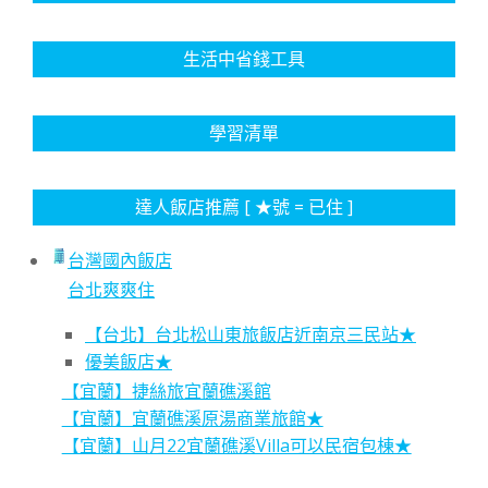
生活中省錢工具
學習清單
達人飯店推薦 [ ★號 = 已住 ]
台灣國內飯店
台北爽爽住
【台北】台北松山東旅飯店近南京三民站★
優美飯店★
【宜蘭】捷絲旅宜蘭礁溪館
【宜蘭】宜蘭礁溪原湯商業旅館★
【宜蘭】山月22宜蘭礁溪Villa可以民宿包棟★