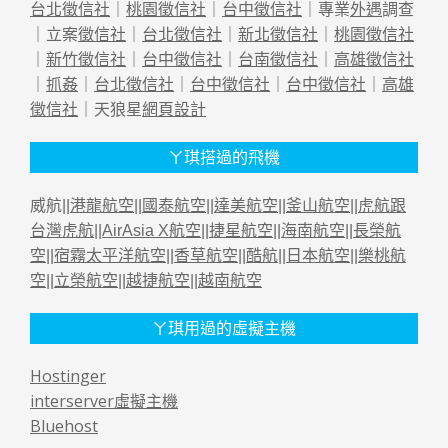
台北徵信社
｜
桃園徵信社
｜
台中徵信社
｜專業
外遇
調查
｜立案
徵信社
｜
台北徵信社
｜
新北徵信社
｜
桃園徵信社
｜
新竹徵信社
｜
台中徵信社
｜
台南徵信社
｜
高雄徵信社
｜
抓姦
｜
台北徵信社
｜
台中徵信社
｜
台中徵信社
｜
高雄
徵信社
｜天狼星
網頁設計
ㄚ琪搭過的飛機
威航||
港龍航空
||
國泰航空
||
達美航空
||
釜山航空
||
虎航跟
台灣虎航
||
AirAsia X航空
||
捷星航空
||
海南航空
||
長榮航
空
||
宿霧太平洋航空
||
香草航空
||
酷航
||
日本航空
||
樂桃航
空
||
立榮航空
||
越捷航空
||
越南航空
ㄚ琪用過的虛擬主機
Hostinger
interserver虛擬主機
Bluehost