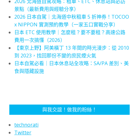
2026 北海道自駕攻略：租車、ETC、休息站與必訪
景點（最新費用與經驗分享）
2026 日本自駕｜北海道中秋租車 5 折神券！TOCOO
x NIPPON 實測預約教學（一家五口實戰分享）
日本 ETC 使用教學｜怎麼租？要不要租？高速公路
費用一次搞懂（2026）
【東京上野】阿美橫丁 13 年間的時光漫步：從 2010
到 2023，找回那份不變的庶民煙火氣
日本自駕必看｜日本休息站全攻略：SA/PA 差別、美
食與隱藏設施
與我交誼！做我的粉絲！
technorati
Twitter