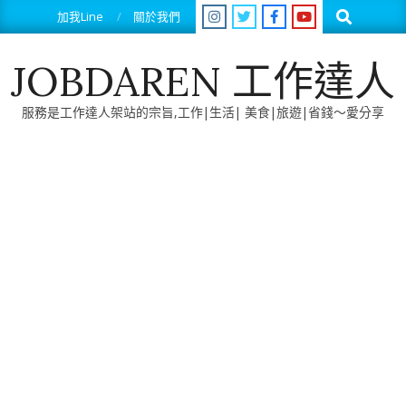
Skip
Search
加我Line
關於我們
to
content
JOBDAREN 工作達人
服務是工作達人架站的宗旨,工作|生活| 美食|旅遊|省錢～愛分享
Primary
Navigation
Menu