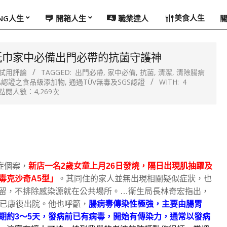
美食人生
ING人生
開箱人生
職業達人
紙巾家中必備出門必帶的抗菌守護神
試用評論
TAGGED:
出門必帶
,
家中必備
,
抗菌
,
清潔
,
清除腸病
A認證之食品級添加物
,
通過TÜV無毒及SGS認證
WITH:
4
點閱人數：4,269次
症個案，
新店一名2歲女童上月26日發燒，隔日出現肌抽躍及
毒克沙奇A5型」
。其同住的家人並無出現相關疑似症狀，也
留，不排除感染源就在公共場所。…衛生局長林奇宏指出，
日已康復出院。他也呼籲，
腸病毒傳染性極強，主要由腸胃
期約3～5天，發病前已有病毒，開始有傳染力，通常以發病