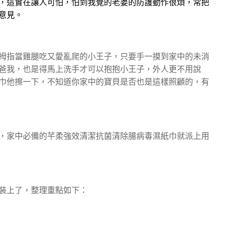
，這實在讓人可怕，怕到我覺的老婆的防護動作很煩，常把
意見。
拇指當雞腿吃又愛亂爬的小王子，只要手一摸到家中的未消
爸我，也是得馬上洗手才可以抱抱小王子，外人更不用說
巾他擦一下，不知道你家中的寶貝是否也是這樣照顧的，有
，家中必備的芊柔強效清潔抗菌清除腸病毒濕紙巾就派上用
裝上了，整理重點如下：
。