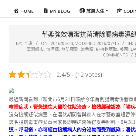
HOME
MY BLOG
旅遊人生
COD
Primary
Navigation
Menu
芊柔強效清潔抗菌清除腸病毒濕
BY:
ㄚ琪
ON:
2016/06/23
,MODIFIED:
2016/07/15
IN:
毒濕紙巾
,
無酒精
,
無防腐劑
,
無香精
,
純植物萃取
,
美國FD
COMMENTS
2.4/5 - (12 votes)
最近新聞看到『新北市6月21日確診今年首例腸病毒併發重
嗜睡症狀，緊急送往大醫院住院治療，檢體經確認為「腸病
沒有接觸疑似病童，在潛伏期間曾與家人在才藝教室短暫停
該名腸病毒重症女童因家長即時送醫獲得妥善照料，6月3
道、呼吸道，亦可經由接觸病人的分泌物而受到感染；潛伏