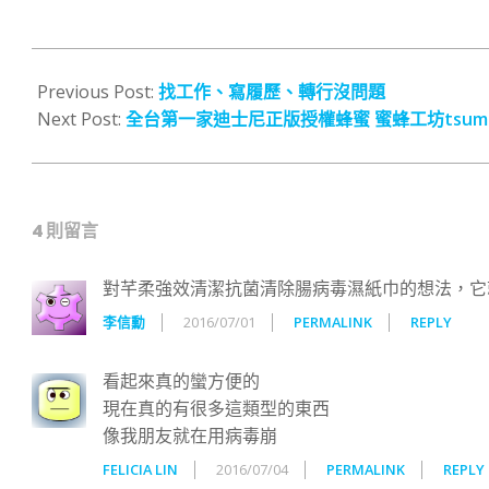
2016-
06-
Previous Post:
找工作、寫履歷、轉行沒問題
23
Next Post:
全台第一家迪士尼正版授權蜂蜜 蜜蜂工坊tsum
4 則留言
對芊柔強效清潔抗菌清除腸病毒濕紙巾的想法，它
李信勳
2016/07/01
PERMALINK
REPLY
看起來真的蠻方便的
現在真的有很多這類型的東西
像我朋友就在用病毒崩
FELICIA LIN
2016/07/04
PERMALINK
REPLY