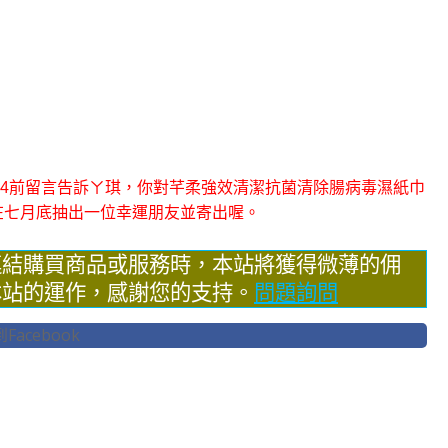
7/14前留言告訴ㄚ琪，你對芊柔強效清潔抗菌清除腸病毒濕紙巾
在七月底抽出一位幸運朋友並寄出喔。
連結購買商品或服務時，本站將獲得微薄的佣
本站的運作，感謝您的支持。
問題詢問
acebook