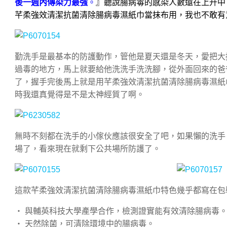
後一週內傳染力最強
。
』聽說腸病毒的感染人數還在上升中
芊柔強效清潔抗菌清除腸病毒濕紙巾當抹布用，
我也不敢有
勤洗手是最基本的防護動作，管他是夏天還是冬天，愛把大
過毒的地方，馬上就要給他洗洗手洗洗腳，從外面回來的爸
了，握手完後馬上就是用芊柔強效清潔抗菌清除腸病毒濕紙
時我還真覺得是不是太神經質了啊。
無時不刻都在洗手的小傢伙應該很安全了吧，如果懶的洗手
場了，看來現在就剩下公共場所防護了。
這款芊柔強效清潔抗菌清除腸病毒濕紙巾特色幾乎都寫在包
‧ 與輔英科技大學產學合作，檢測證實能有效清除腸病毒
‧ 天然除菌，可清除環境中的腸病毒。