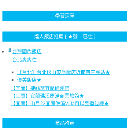
學習清單
達人飯店推薦 [ ★號 = 已住 ]
台灣國內飯店
台北爽爽住
【台北】台北松山東旅飯店近南京三民站★
優美飯店★
【宜蘭】捷絲旅宜蘭礁溪館
【宜蘭】宜蘭礁溪原湯商業旅館★
【宜蘭】山月22宜蘭礁溪Villa可以民宿包棟★
商品推薦