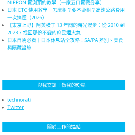
NIPPON 實測預約教學（一家五口實戰分享）
日本 ETC 使用教學｜怎麼租？要不要租？高速公路費用
一次搞懂（2026）
【東京上野】阿美橫丁 13 年間的時光漫步：從 2010 到
2023，找回那份不變的庶民煙火氣
日本自駕必看｜日本休息站全攻略：SA/PA 差別、美食
與隱藏設施
與我交誼！做我的粉絲！
technorati
Twitter
關於工作的連結