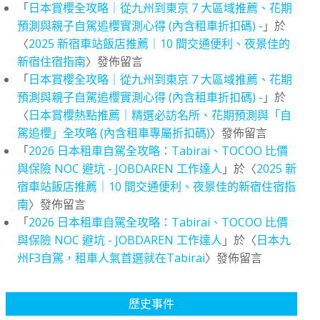
「
日本賞櫻全攻略｜從九州到東京 7 大區域推薦、花期
預測與親子自駕追櫻實測心得 (內含租車折扣碼) -
」於
〈
2025 新宿車站飯店推薦｜10 間交通便利、夜景佳的
新宿住宿指南
〉發佈留言
「
日本賞櫻全攻略｜從九州到東京 7 大區域推薦、花期
預測與親子自駕追櫻實測心得 (內含租車折扣碼) -
」於
〈
日本賞櫻熱點推薦｜精選必訪名所、花期預測與「自
駕追櫻」全攻略 (內含租車專屬折扣碼)
〉發佈留言
「
2026 日本租車自駕全攻略：Tabirai、TOCOO 比價
與保險 NOC 避坑 - JOBDAREN 工作達人
」於〈
2025 新
宿車站飯店推薦｜10 間交通便利、夜景佳的新宿住宿指
南
〉發佈留言
「
2026 日本租車自駕全攻略：Tabirai、TOCOO 比價
與保險 NOC 避坑 - JOBDAREN 工作達人
」於〈
日本九
州F3自駕，租車人氣首選就在Tabirai
〉發佈留言
歷史事件