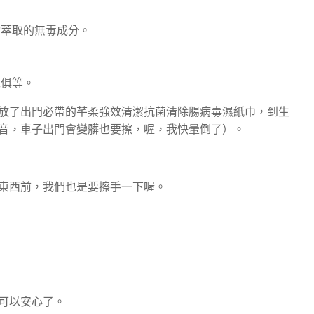
物萃取的無毒成分。
傢俱等。
放了出門必帶的芊柔強效清潔抗菌清除腸病毒濕紙巾，到生
音，車子出門會變髒也要擦，喔，我快暈倒了）。
東西前，我們也是要擦手一下喔。
可以安心了。