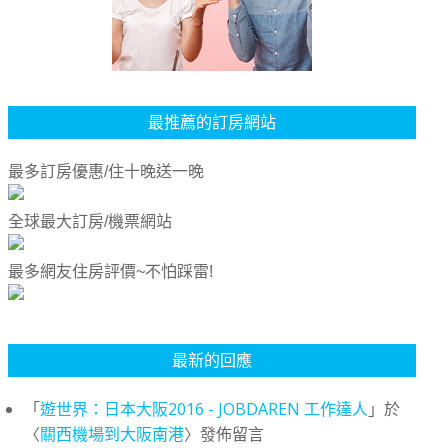
最推薦的訂房網站
最多訂房優惠/住十晚送一晚
全球最大訂房/機票網站
最多網友住房評價~不怕踩雷!
最新的回應
「
遊世界：日本大阪2016 - JOBDAREN 工作達人
」於
〈
關西機場到大阪南港
〉發佈留言