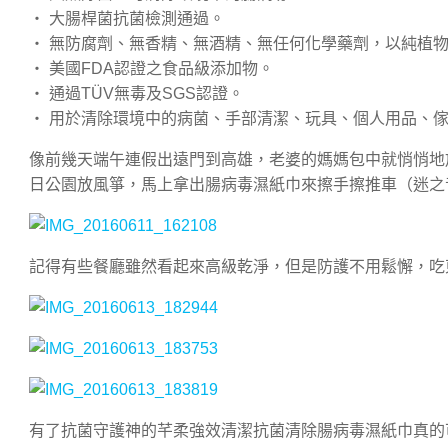
‧ 大腸桿菌抗菌檢測通過。
‧ 無防腐劑、無香精、無酒精、無任何化學藥劑，以純植
‧ 美國FDA認證之食品級添加物。
‧ 通過TÜV無毒及SGS認證。
‧ 用於清除環境中的病菌、手部清潔、玩具、個人用品、
像前幾天端午連假出遠門到高雄，老婆的媽媽包中就悄悄地
日公園放風箏，馬上拿出腸病毒濕紙巾來擦手擦推車（迷之
記得有些餐廳雖然看起來高級乾淨，但是防護不用鬆懈，吃
有了抗菌守護神的芊柔強效清潔抗菌清除腸病毒濕紙巾真的