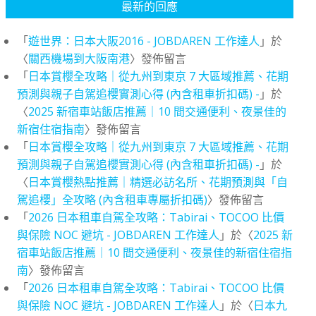
最新的回應
「
遊世界：日本大阪2016 - JOBDAREN 工作達人
」於
〈
關西機場到大阪南港
〉發佈留言
「
日本賞櫻全攻略｜從九州到東京 7 大區域推薦、花期
預測與親子自駕追櫻實測心得 (內含租車折扣碼) -
」於
〈
2025 新宿車站飯店推薦｜10 間交通便利、夜景佳的
新宿住宿指南
〉發佈留言
「
日本賞櫻全攻略｜從九州到東京 7 大區域推薦、花期
預測與親子自駕追櫻實測心得 (內含租車折扣碼) -
」於
〈
日本賞櫻熱點推薦｜精選必訪名所、花期預測與「自
駕追櫻」全攻略 (內含租車專屬折扣碼)
〉發佈留言
「
2026 日本租車自駕全攻略：Tabirai、TOCOO 比價
與保險 NOC 避坑 - JOBDAREN 工作達人
」於〈
2025 新
宿車站飯店推薦｜10 間交通便利、夜景佳的新宿住宿指
南
〉發佈留言
「
2026 日本租車自駕全攻略：Tabirai、TOCOO 比價
與保險 NOC 避坑 - JOBDAREN 工作達人
」於〈
日本九