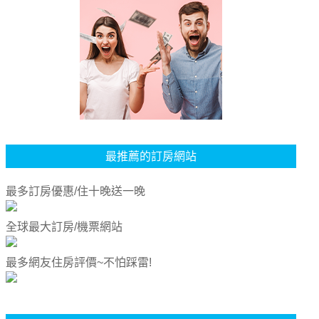
最推薦的訂房網站
最多訂房優惠/住十晚送一晚
全球最大訂房/機票網站
最多網友住房評價~不怕踩雷!