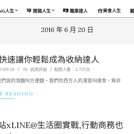
美食人生
ING人生
開箱人生
職業達人
2016 年 6 月 20 日
便快速讓你輕鬆成為收納達人
1/09/28
IN:
試用評論
點閱人數：3,720次
我們說的泡麵叫方便麵，我們吃西方人的漢堡叫速食，無非
E READING
式網站xLINE@生活圈實戰,行動商務也