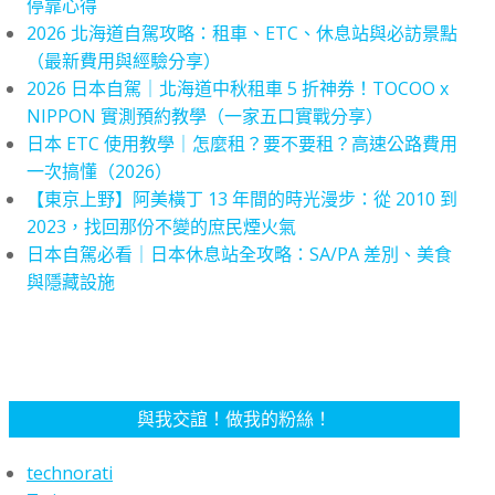
停靠心得
2026 北海道自駕攻略：租車、ETC、休息站與必訪景點
（最新費用與經驗分享）
2026 日本自駕｜北海道中秋租車 5 折神券！TOCOO x
NIPPON 實測預約教學（一家五口實戰分享）
日本 ETC 使用教學｜怎麼租？要不要租？高速公路費用
一次搞懂（2026）
【東京上野】阿美橫丁 13 年間的時光漫步：從 2010 到
2023，找回那份不變的庶民煙火氣
日本自駕必看｜日本休息站全攻略：SA/PA 差別、美食
與隱藏設施
與我交誼！做我的粉絲！
technorati