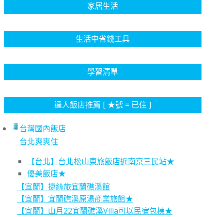
家居生活
生活中省錢工具
學習清單
達人飯店推薦 [ ★號 = 已住 ]
台灣國內飯店
台北爽爽住
【台北】台北松山東旅飯店近南京三民站★
優美飯店★
【宜蘭】捷絲旅宜蘭礁溪館
【宜蘭】宜蘭礁溪原湯商業旅館★
【宜蘭】山月22宜蘭礁溪Villa可以民宿包棟★