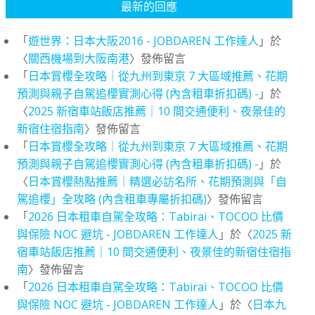
最新的回應
「
遊世界：日本大阪2016 - JOBDAREN 工作達人
」於
〈
關西機場到大阪南港
〉發佈留言
「
日本賞櫻全攻略｜從九州到東京 7 大區域推薦、花期
預測與親子自駕追櫻實測心得 (內含租車折扣碼) -
」於
〈
2025 新宿車站飯店推薦｜10 間交通便利、夜景佳的
新宿住宿指南
〉發佈留言
「
日本賞櫻全攻略｜從九州到東京 7 大區域推薦、花期
預測與親子自駕追櫻實測心得 (內含租車折扣碼) -
」於
〈
日本賞櫻熱點推薦｜精選必訪名所、花期預測與「自
駕追櫻」全攻略 (內含租車專屬折扣碼)
〉發佈留言
「
2026 日本租車自駕全攻略：Tabirai、TOCOO 比價
與保險 NOC 避坑 - JOBDAREN 工作達人
」於〈
2025 新
宿車站飯店推薦｜10 間交通便利、夜景佳的新宿住宿指
南
〉發佈留言
「
2026 日本租車自駕全攻略：Tabirai、TOCOO 比價
與保險 NOC 避坑 - JOBDAREN 工作達人
」於〈
日本九