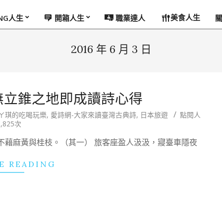
美食人生
ING人生
開箱人生
職業達人
2016 年 6 月 3 日
無立錐之地即成讀詩心得
ㄚ琪的吃喝玩樂
,
愛詩網-大家來讀臺灣古典詩
,
日本旅遊
點閱人
,825次
不藉麻黃與桂枝。（其一） 旅客座盈人汲汲，寢臺車隱夜
E READING