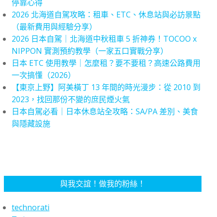
停靠心得
2026 北海道自駕攻略：租車、ETC、休息站與必訪景點
（最新費用與經驗分享）
2026 日本自駕｜北海道中秋租車 5 折神券！TOCOO x
NIPPON 實測預約教學（一家五口實戰分享）
日本 ETC 使用教學｜怎麼租？要不要租？高速公路費用
一次搞懂（2026）
【東京上野】阿美橫丁 13 年間的時光漫步：從 2010 到
2023，找回那份不變的庶民煙火氣
日本自駕必看｜日本休息站全攻略：SA/PA 差別、美食
與隱藏設施
與我交誼！做我的粉絲！
technorati