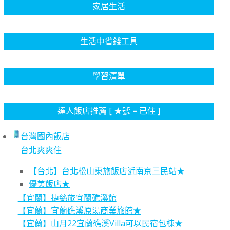
家居生活
生活中省錢工具
學習清單
達人飯店推薦 [ ★號 = 已住 ]
台灣國內飯店
台北爽爽住
【台北】台北松山東旅飯店近南京三民站★
優美飯店★
【宜蘭】捷絲旅宜蘭礁溪館
【宜蘭】宜蘭礁溪原湯商業旅館★
【宜蘭】山月22宜蘭礁溪Villa可以民宿包棟★