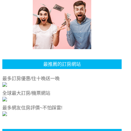
最推薦的訂房網站
最多訂房優惠/住十晚送一晚
全球最大訂房/機票網站
最多網友住房評價~不怕踩雷!