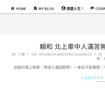
HOME
MY BLOG
旅遊人生
COD
Primary
Navigation
Menu
賴和 北上車中人滿苦
2016-
BY:
ㄚ琪
ON:
2016/06/03
,MODIFIED:
2026/06/23
IN:
數：3
06-
03
扶病何堪上夜車，地球人滿訝斯時。一身自汗如揮雨，
CONTINU