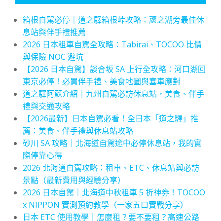
箱根自駕必停｜道之驛箱根峠攻略：蘆之湖旁最佳休
息站與伴手禮推薦
2026 日本租車自駕全攻略：Tabirai、TOCOO 比價
與保險 NOC 避坑
【2026 日本自駕】談合坂 SA 上行全攻略：河口湖回
東京必停！必買伴手禮、美食地圖與塞車應對
道之驛阿蘇介紹｜九州自駕必訪休息站，美食、伴手
禮與交通攻略
【2026最新】日本自駕必看！全日本「道之驛」推
薦：美食、伴手禮與休息站攻略
砂川 SA 攻略｜北海道自駕途中必停休息站，我的實
際停靠心得
2026 北海道自駕攻略：租車、ETC、休息站與必訪
景點（最新費用與經驗分享）
2026 日本自駕｜北海道中秋租車 5 折神券！TOCOO
x NIPPON 實測預約教學（一家五口實戰分享）
日本 ETC 使用教學｜怎麼租？要不要租？高速公路