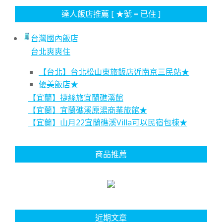
達人飯店推薦 [ ★號 = 已住 ]
台灣國內飯店
台北爽爽住
【台北】台北松山東旅飯店近南京三民站★
優美飯店★
【宜蘭】捷絲旅宜蘭礁溪館
【宜蘭】宜蘭礁溪原湯商業旅館★
【宜蘭】山月22宜蘭礁溪Villa可以民宿包棟★
商品推薦
近期文章