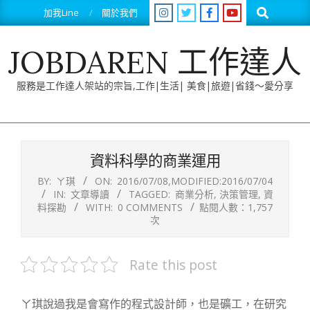
Skip
Search
加我Line
關於我們
to
content
JOBDAREN 工作達人
服務是工作達人架站的宗旨,工作|生活| 美食|旅遊|省錢～愛分享
Primary
Navigation
資料科學的商業運用
Menu
BY:
ㄚ琪
ON:
2016/07/08
,MODIFIED:
2016/07/04
IN:
文章導讀
TAGGED:
商業分析
,
決策管理
,
資
料探勘
WITH:
0 COMMENTS
點閱人數：1,757
次
Rate this post
ㄚ琪說過我是會寫作的程式設計師，也是礦工，在研究