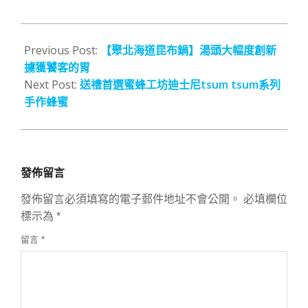
2016-
07-
Previous Post:
【聚北海道昆布鍋】湯頭大幅度創新
08
擄獲饕客的胃
Next Post:
送禮首選蜜蜂工坊迪士尼tsum tsum系列
手作蜂蜜
發佈留言
發佈留言必須填寫的電子郵件地址不會公開。
必填欄位
標示為
*
留言
*