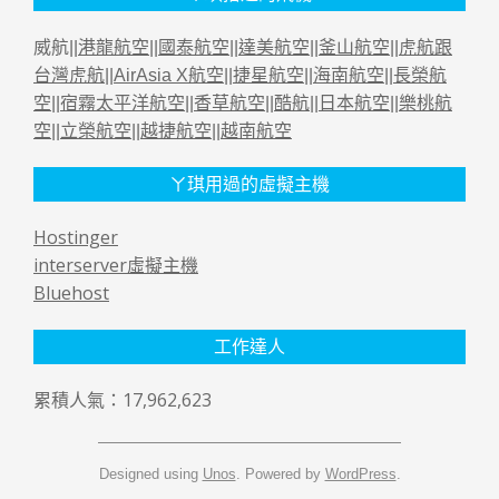
威航||
港龍航空
||
國泰航空
||
達美航空
||
釜山航空
||
虎航跟
台灣虎航
||
AirAsia X航空
||
捷星航空
||
海南航空
||
長榮航
空
||
宿霧太平洋航空
||
香草航空
||
酷航
||
日本航空
||
樂桃航
空
||
立榮航空
||
越捷航空
||
越南航空
ㄚ琪用過的虛擬主機
Hostinger
interserver虛擬主機
Bluehost
工作達人
累積人氣：17,962,623
Designed using
Unos
. Powered by
WordPress
.