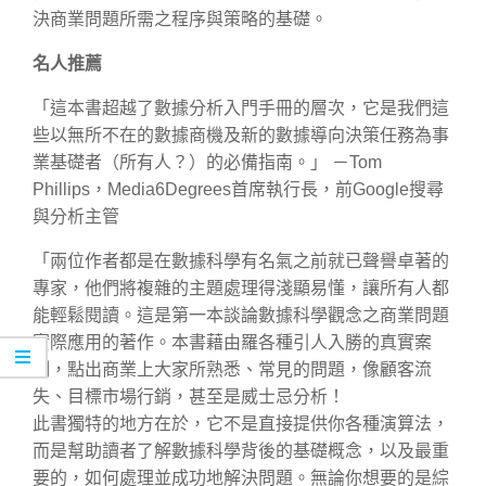
決商業問題所需之程序與策略的基礎。
名人推薦
「這本書超越了數據分析入門手冊的層次，它是我們這
些以無所不在的數據商機及新的數據導向決策任務為事
業基礎者（所有人？）的必備指南。」 －Tom
Phillips，Media6Degrees首席執行長，前Google搜尋
與分析主管
「兩位作者都是在數據科學有名氣之前就已聲譽卓著的
專家，他們將複雜的主題處理得淺顯易懂，讓所有人都
能輕鬆閱讀。這是第一本談論數據科學觀念之商業問題
實際應用的著作。本書藉由羅各種引人入勝的真實案
例，點出商業上大家所熟悉、常見的問題，像顧客流
失、目標市場行銷，甚至是威士忌分析！
此書獨特的地方在於，它不是直接提供你各種演算法，
而是幫助讀者了解數據科學背後的基礎概念，以及最重
要的，如何處理並成功地解決問題。無論你想要的是綜