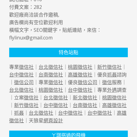
付費文案：
282
歡迎廠商洽談合作邀稿,
廣告欄尚有空位歡迎利用
橫幅文字，SEO關鍵字，貼紙連結，來信：
flylinux@gmail.com
特色站點
專業
徵信社
｜
台北徵信社
｜
桃園徵信社
｜
新竹徵信社
｜
台中徵信社
｜
台南徵信社
｜
高雄徵信社
｜優良
抓姦
諮詢
｜
徵信公司
｜專業
徵信社
｜優良
徵信公司
｜
徵信
服務｜
台北徵信社
｜
桃園徵信社
｜
台中徵信社
｜專業
外遇
調查
｜立案
徵信社
｜
台北徵信社
｜
新北徵信社
｜
桃園徵信社
｜
新竹徵信社
｜
台中徵信社
｜
台南徵信社
｜
高雄徵信社
｜
抓姦
｜
台北徵信社
｜
台中徵信社
｜
台中徵信社
｜
高雄
徵信社
｜天狼星
網頁設計
ㄚ琪搭過的飛機