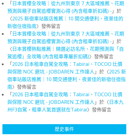
「
日本賞櫻全攻略｜從九州到東京 7 大區域推薦、花期
預測與親子自駕追櫻實測心得 (內含租車折扣碼) -
」於
〈
2025 新宿車站飯店推薦｜10 間交通便利、夜景佳的
新宿住宿指南
〉發佈留言
「
日本賞櫻全攻略｜從九州到東京 7 大區域推薦、花期
預測與親子自駕追櫻實測心得 (內含租車折扣碼) -
」於
〈
日本賞櫻熱點推薦｜精選必訪名所、花期預測與「自
駕追櫻」全攻略 (內含租車專屬折扣碼)
〉發佈留言
「
2026 日本租車自駕全攻略：Tabirai、TOCOO 比價
與保險 NOC 避坑 - JOBDAREN 工作達人
」於〈
2025 新
宿車站飯店推薦｜10 間交通便利、夜景佳的新宿住宿指
南
〉發佈留言
「
2026 日本租車自駕全攻略：Tabirai、TOCOO 比價
與保險 NOC 避坑 - JOBDAREN 工作達人
」於〈
日本九
州F3自駕，租車人氣首選就在Tabirai
〉發佈留言
歷史事件