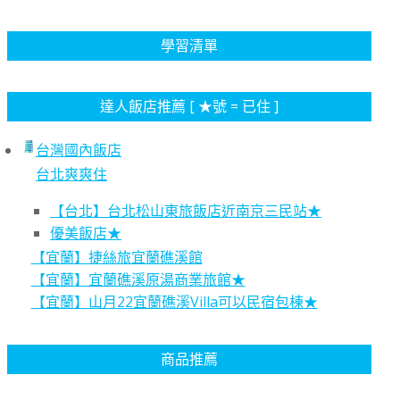
學習清單
達人飯店推薦 [ ★號 = 已住 ]
台灣國內飯店
台北爽爽住
【台北】台北松山東旅飯店近南京三民站★
優美飯店★
【宜蘭】捷絲旅宜蘭礁溪館
【宜蘭】宜蘭礁溪原湯商業旅館★
【宜蘭】山月22宜蘭礁溪Villa可以民宿包棟★
商品推薦