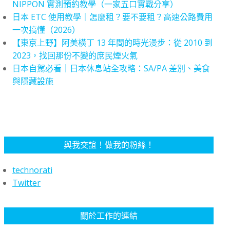
NIPPON 實測預約教學（一家五口實戰分享）
日本 ETC 使用教學｜怎麼租？要不要租？高速公路費用
一次搞懂（2026）
【東京上野】阿美橫丁 13 年間的時光漫步：從 2010 到
2023，找回那份不變的庶民煙火氣
日本自駕必看｜日本休息站全攻略：SA/PA 差別、美食
與隱藏設施
與我交誼！做我的粉絲！
technorati
Twitter
關於工作的連結