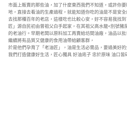
市面上販賣的那些油，加了什麼東西我們不知道，或許你要
地，直接去看油的生產過程，就能知道你吃的油是不是安全
去找那種百年的老店，這樣吃也比較心安，好不容易我找到了老
匠」源自民初由曾祖父白手起家，在其祖父高水龍<別號豬
的老油行。早期老闆以原料加工再賣給坊間油廠，油品以批
繼續將有品質又健康的食用油帶給顧客群，
於是他們孕育了「老油匠」，油是生活必需品，要過美好的
我們打造健康好生活，匠心獨具 好油底子 忠於原味 油口皆