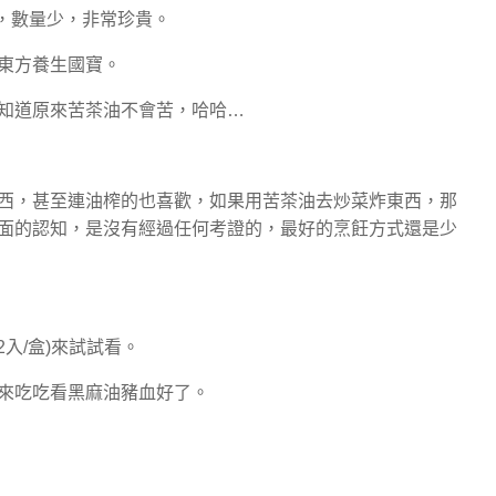
花，數量少，非常珍貴。
東方養生國寶。
知道原來苦茶油不會苦，哈哈…
西，甚至連油榨的也喜歡，如果用苦茶油去炒菜炸東西，那
面的認知，是沒有經過任何考證的，最好的烹飪方式還是少
2入/盒)來試試看。
來吃吃看黑麻油豬血好了。