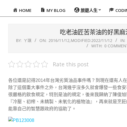
HOME
MY BLOG
旅遊人生
COD
Primary
Navigation
Menu
吃老油匠苦茶油的好黑麻
BY:
ㄚ琪
ON:
2016/11/12
,MODIFIED:
2022/11/12
IN:
WITH:
0 COMMEN
Rate this post
各位還是記得2014年台灣劣質油品事件嗎？到現在還有人
除了這個重大事件之外，台灣幾乎沒多久就會爆發一些食安
很嚴格的飲食規定，特別是油的規定，後來我歸納了陳俊旭
『冷壓、初榨、未精製、未氧化的植物油』，再來就是烹飪
能靠自己的智慧跟政府的協助了。