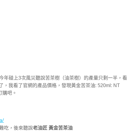
今年碰上3次風災聽說苦茶樹（油茶樹）的產量只剩一半，看
，我看了官網的產品價格，發現黃金苦茶油: 520ml: NT
訂購吧。
a/
難吃，後來聽說
老油匠 黃金苦茶油