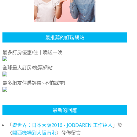
最推薦的訂房網站
最多訂房優惠/住十晚送一晚
全球最大訂房/機票網站
最多網友住房評價~不怕踩雷!
最新的回應
「
遊世界：日本大阪2016 - JOBDAREN 工作達人
」於
〈
關西機場到大阪南港
〉發佈留言