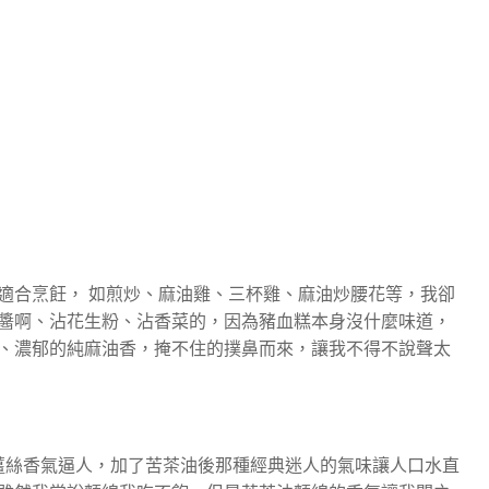
適合烹飪， 如煎炒、麻油雞、三杯雞、麻油炒腰花等，我卻
醬啊、沾花生粉、沾香菜的，因為豬血糕本身沒什麼味道，
、濃郁的純麻油香，掩不住的撲鼻而來，讓我不得不說聲太
說薑絲香氣逼人，加了苦茶油後那種經典迷人的氣味讓人口水直