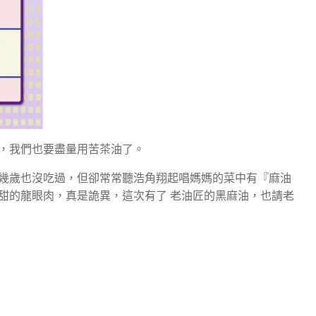
，我們也要盡量用苦茶油了。
幾歲也沒吃過，但卻常常聽浩角翔起唱媽媽的菜中有『麻油
甜的龍眼肉，真是詭異，這次有了 老油匠的黑麻油，也請老