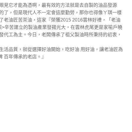
眼見它才能為憑啊，最有效的方法就是去自製的油品發源
的了，但是現代人不一定會這麼勤勞，那你也得像ㄚ琪一樣
油匠苦茶油，這家『榮獲2015 2016雲林好禮，「老油
屎>辛苦建立的製油產業發揚光大，在雲林虎尾更是家喻戶曉
發代工為主。今日，老闆傳承了祖父製油時所秉持的初衷，
生活品質，就從選擇好油開始，吃好油 用好油，讓老油匠為
碑 百年傳承的老店。』