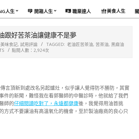
美食人生
ING人生
開箱人生
職業達人
油跟好苦茶油讓健康不是夢
美味食記
,
試用評論
TAGGED:
老油匠苦茶油
,
苦茶油
,
黑麻油
TS
點閱人數：2,924次
在傳言頂新到處改名另起爐灶，似乎讓人覺得防不勝防，其實
事件的新聞，難怪我在看郭醫師的中醫診時，他就給了我們
醫師的
仔細閱讀吃對了，永遠都健康
後，我覺得用油首挑
的方式不要讓油有高溫氧化的機會，至於製油廠商的良心只