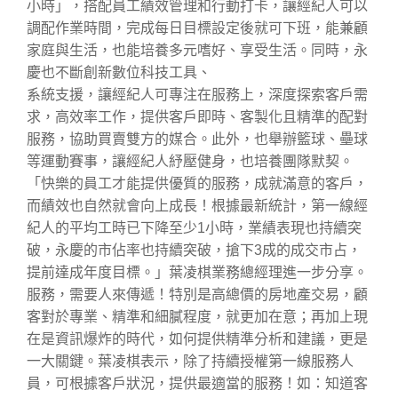
小時」，搭配員工績效管理和行動打卡，讓經紀人可以
調配作業時間，完成每日目標設定後就可下班，能兼顧
家庭與生活，也能培養多元嗜好、享受生活。同時，永
慶也不斷創新數位科技工具、
系統支援，讓經紀人可專注在服務上，深度探索客戶需
求，高效率工作，提供客戶即時、客製化且精準的配對
服務，協助買賣雙方的媒合。此外，也舉辦籃球、壘球
等運動賽事，讓經紀人紓壓健身，也培養團隊默契。
「快樂的員工才能提供優質的服務，成就滿意的客戶，
而績效也自然就會向上成長！根據最新統計，第一線經
紀人的平均工時已下降至少1小時，業績表現也持續突
破，永慶的市佔率也持續突破，搶下3成的成交市占，
提前達成年度目標。」葉凌棋業務總經理進一步分享。
服務，需要人來傳遞！特別是高總價的房地產交易，顧
客對於專業、精準和細膩程度，就更加在意；再加上現
在是資訊爆炸的時代，如何提供精準分析和建議，更是
一大關鍵。葉凌棋表示，除了持續授權第一線服務人
員，可根據客戶狀況，提供最適當的服務！如：知道客