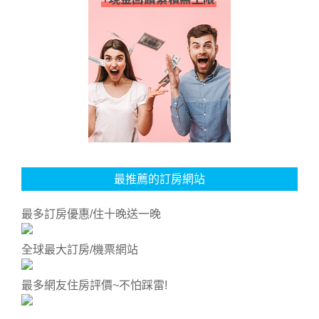
最推薦的訂房網站
最多訂房優惠/住十晚送一晚
全球最大訂房/機票網站
最多網友住房評價~不怕踩雷!