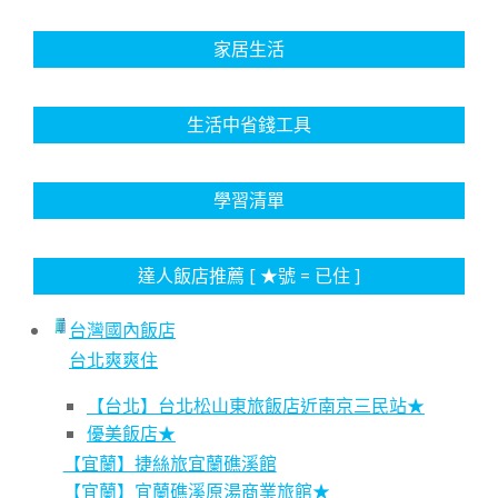
家居生活
生活中省錢工具
學習清單
達人飯店推薦 [ ★號 = 已住 ]
台灣國內飯店
台北爽爽住
【台北】台北松山東旅飯店近南京三民站★
優美飯店★
【宜蘭】捷絲旅宜蘭礁溪館
【宜蘭】宜蘭礁溪原湯商業旅館★