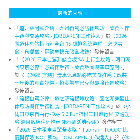
最新的回應
「
道之驛阿蘇介紹｜九州自駕必訪休息站，美食、伴
手禮與交通攻略 - JOBDAREN 工作達人
」於〈
2026
國道休息站指南》全台 15 處排名總整理：必吃美
食、育嬰室、電動車快充站全收錄
〉發佈留言
「
【2026 日本自駕】談合坂 SA 上行全攻略：河口湖
回東京必停！必買伴手禮、美食地圖與塞車應對 -
」
於〈
【2026 實測】清水休息站必吃美食推薦：改裝
一年後的真實評價，招潮蟹星巴克與最強夜景攻略
〉
發佈留言
「
箱根自駕必停｜道之驛箱根峠攻略：蘆之湖旁最佳
休息站與伴手禮推薦 - JOBDAREN 工作達人
」於〈
小
倆口東京自由行-Day 5,6 Fun箱根二日遊行程 交通功
略 溫泉飯店住宿推薦 箱根周遊券使用
〉發佈留言
「
2026 日本租車自駕全攻略：Tabirai、TOCOO 比
價與保險 NOC 避坑 - JOBDAREN 工作達人
」於〈
休