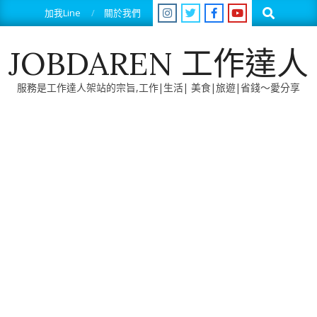
Skip
Search
加我Line
關於我們
to
content
JOBDAREN 工作達人
服務是工作達人架站的宗旨,工作|生活| 美食|旅遊|省錢～愛分享
Primary
Navigation
Menu