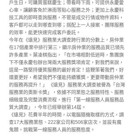
戶生日，可購買蛋糕慶生；帶看時下雨，可提供永慶愛
心傘，讓顧客免於淋雨等貼心服務之外；更加上永慶科
技工具的即時查詢服務，不管是成交行情或物件資料，
客戶都可以走到哪查到哪；搭配上一人接案、團隊服務
的效率，能更快速完成客戶委託。
今年在《遠見》服務業大調查跨行業的分數上，房仲業
在17個產業中排行第三，顯示房仲業的服務品質已領先
許多產業。葉凌棋指出，「在市場相對低迷時，集團旗
下不僅永慶包辦台灣兩大服務獎項肯定，對我們來說，
這是一路堅持優質服務的最好肯定！這鞭策著我們，好
還要更好，希望我們不僅能持續獲獎，更要帶動房仲業
的服務再提升！」 《遠見》服務業大調查被譽為「台灣
服務業的奧斯卡獎」，依據不同業態之服務特性、服務
細緻度及完整消費流程，進行「第一線服務人員服務品
質大調查」，今年已經舉辦第14屆。
《遠見》花費半年的時間，以電腦隨機取樣的方式，調
查17大服務業態、222家公司和506家店次，並設有魔
鬼題，挑戰第一線服務人員的服務態度。