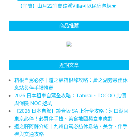
【宜蘭】山月22宜蘭礁溪Villa可以民宿包棟★
商品推薦
近期文章
箱根自駕必停｜道之驛箱根峠攻略：蘆之湖旁最佳休
息站與伴手禮推薦
2026 日本租車自駕全攻略：Tabirai、TOCOO 比價
與保險 NOC 避坑
【2026 日本自駕】談合坂 SA 上行全攻略：河口湖回
東京必停！必買伴手禮、美食地圖與塞車應對
道之驛阿蘇介紹｜九州自駕必訪休息站，美食、伴手
禮與交通攻略