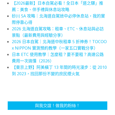
【2026最新】日本自駕必看！全日本「道之驛」推
薦：美食、伴手禮與休息站攻略
砂川 SA 攻略｜北海道自駕途中必停休息站，我的實
際停靠心得
2026 北海道自駕攻略：租車、ETC、休息站與必訪
景點（最新費用與經驗分享）
2026 日本自駕｜北海道中秋租車 5 折神券！TOCOO
x NIPPON 實測預約教學（一家五口實戰分享）
日本 ETC 使用教學｜怎麼租？要不要租？高速公路
費用一次搞懂（2026）
【東京上野】阿美橫丁 13 年間的時光漫步：從 2010
到 2023，找回那份不變的庶民煙火氣
與我交誼！做我的粉絲！