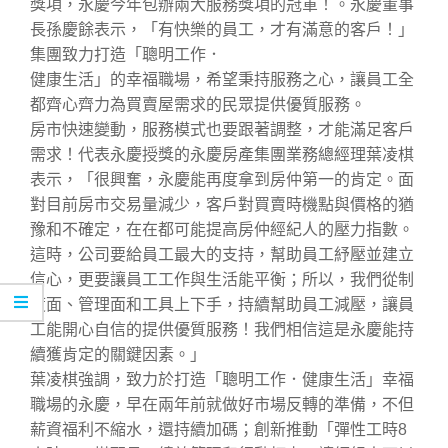
獎項，永慶今年包辦兩大服務獎項的冠軍！。永慶董事
長孫慶餘表示，「有快樂的員工，才有滿意的客戶！」
集團致力打造「聰明工作．
健康生活」的幸福職場，希望秉持服務之心，讓員工全
都齊心齊力為買賣屋需求的民眾提供優質服務。
房市快速變動，服務模式也要跟著調整，才能滿足客戶
需求！代表永慶授獎的永慶房產集團業務總經理葉凌棋
表示，「很興奮，永慶能再度拿到房仲第一的肯定。面
對目前房市交易量減少，客戶對買賣時機點與價格的猶
豫和不確定，在在都可能提高房仲經紀人的壓力指數。
這時，公司要給員工最大的支持，幫助員工紓壓並建立
信心，更要讓員工工作與生活能平衡；所以，我們從制
度面、管理面和工具上下手，持續幫助員工減壓，讓員
工能開心自信的提供優質服務！我們相信這是永慶能持
續獲肯定的關鍵因素。」
葉凌棋強調，致力於打造「聰明工作．健康生活」幸福
職場的永慶，早在兩年前就做好市場反轉的準備，不但
薪資福利不縮水，還持續加碼；創新推動「彈性工時8