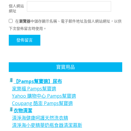
個人網站
網址
在
瀏覽器
中儲存顯示名稱、電子郵件地址及個人網站網址，以供
下次發佈留言時使用。
寶寶用品
【Pamps幫寶適】尿布
家樂福 Pamps幫寶適
Yahoo 購物中心 Pamps幫寶適
Coupang 酷澎 Pamps幫寶適
衣物清潔
清淨海健康呵護天然洗衣精
清淨海小麥精華奶瓶食器清潔慕斯