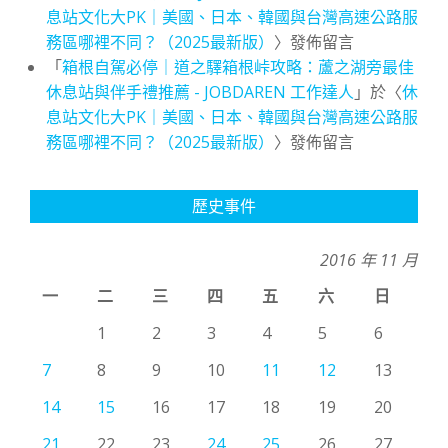
息站文化大PK｜美國、日本、韓國與台灣高速公路服
務區哪裡不同？（2025最新版）
〉發佈留言
「
箱根自駕必停｜道之驛箱根峠攻略：蘆之湖旁最佳
休息站與伴手禮推薦 - JOBDAREN 工作達人
」於〈
休
息站文化大PK｜美國、日本、韓國與台灣高速公路服
務區哪裡不同？（2025最新版）
〉發佈留言
歷史事件
2016 年 11 月
一
二
三
四
五
六
日
1
2
3
4
5
6
7
8
9
10
11
12
13
14
15
16
17
18
19
20
21
22
23
24
25
26
27