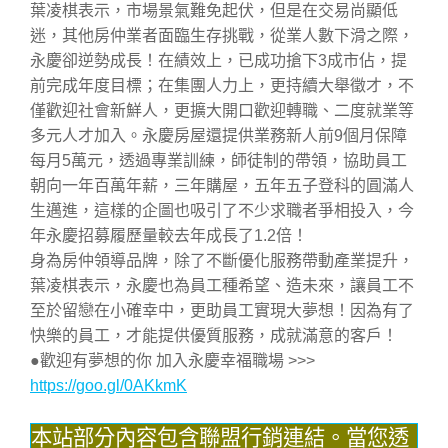
葉凌棋表示，市場景氣難免起伏，但是在交易尚顯低
迷，其他房仲業者面臨生存挑戰，從業人數下滑之際，
永慶卻逆勢成長！在績效上，已成功搶下3成市佔，提
前完成年度目標；在集團人力上，更持續大舉徵才，不
僅歡迎社會新鮮人，更擴大開口歡迎轉職、二度就業等
多元人才加入。永慶房屋還提供業務新人前9個月保障
每月5萬元，透過專業訓練，師徒制的帶領，協助員工
朝向一年百萬年薪，三年購屋，五年五子登科的圓滿人
生邁進，這樣的企圖也吸引了不少求職者爭相投入，今
年永慶招募履歷量較去年成長了1.2倍！
身為房仲領導品牌，除了不斷優化服務帶動產業提升，
葉凌棋表示，永慶也為員工種希望、造未來，讓員工不
至於留戀在小確幸中，更助員工實現大夢想！因為有了
快樂的員工，才能提供優質服務，成就滿意的客戶！
●歡迎有夢想的你 加入永慶幸福職場 >>>
https://goo.gl/0AKkmK
本站部分內容包含聯盟行銷連結。當您透