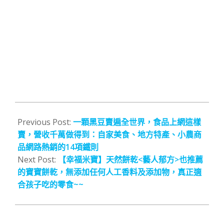
2016-
11-
Previous Post:
一顆黑豆賣遍全世界，食品上網這樣
15
賣，營收千萬做得到：自家美食、地方特產、小農商
品網路熱銷的14項鐵則
Next Post:
【幸福米寶】天然餅乾<藝人郁方>也推薦
的寶寶餅乾，無添加任何人工香料及添加物，真正適
合孩子吃的零食~~