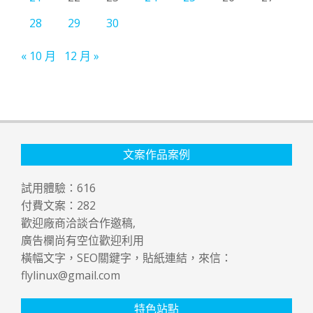
28
29
30
« 10 月
12 月 »
文案作品案例
試用體驗：
616
付費文案：
282
歡迎廠商洽談合作邀稿,
廣告欄尚有空位歡迎利用
橫幅文字，SEO關鍵字，貼紙連結，來信：
flylinux@gmail.com
特色站點