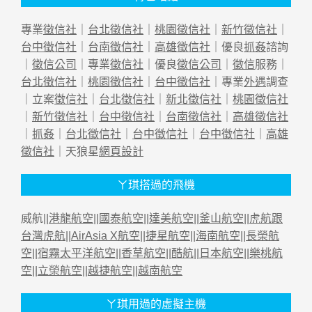
專業
徵信社
｜
台北徵信社
｜
桃園徵信社
｜
新竹徵信社
｜
台中徵信社
｜
台南徵信社
｜
高雄徵信社
｜優良
抓姦
諮詢
｜
徵信公司
｜專業
徵信社
｜優良
徵信公司
｜
徵信
服務｜
台北徵信社
｜
桃園徵信社
｜
台中徵信社
｜專業
外遇
調查
｜立案
徵信社
｜
台北徵信社
｜
新北徵信社
｜
桃園徵信社
｜
新竹徵信社
｜
台中徵信社
｜
台南徵信社
｜
高雄徵信社
｜
抓姦
｜
台北徵信社
｜
台中徵信社
｜
台中徵信社
｜
高雄
徵信社
｜天狼星
網頁設計
ㄚ琪搭過的飛機
威航||
港龍航空
||
國泰航空
||
達美航空
||
釜山航空
||
虎航跟
台灣虎航
||
AirAsia X航空
||
捷星航空
||
海南航空
||
長榮航
空
||
宿霧太平洋航空
||
香草航空
||
酷航
||
日本航空
||
樂桃航
空
||
立榮航空
||
越捷航空
||
越南航空
ㄚ琪用過的虛擬主機